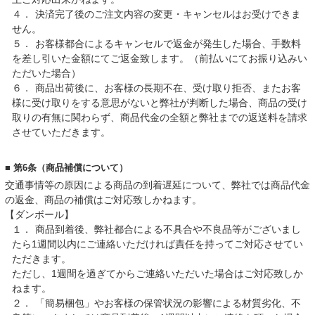
４．
決済完了後のご注文内容の変更・キャンセルはお受けできま
せん。
５．
お客様都合によるキャンセルで返金が発生した場合、手数料
を差し引いた金額にてご返金致します。（前払いにてお振り込みい
ただいた場合）
６．
商品出荷後に、お客様の長期不在、受け取り拒否、またお客
様に受け取りをする意思がないと弊社が判断した場合、商品の受け
取りの有無に関わらず、商品代金の全額と弊社までの返送料を請求
させていただきます。
■ 第6条（商品補償について）
交通事情等の原因による商品の到着遅延について、弊社では商品代金
の返金、商品の補償はご対応致しかねます。
【ダンボール】
１．
商品到着後、弊社都合による不具合や不良品等がございまし
たら1週間以内にご連絡いただければ責任を持ってご対応させてい
ただきます。
ただし、1週間を過ぎてからご連絡いただいた場合はご対応致しか
ねます。
２．
「簡易梱包」やお客様の保管状況の影響による材質劣化、不