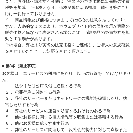
また、お客様へ請求する金額は、注文時の本体価格に出荷時の消費
税等を加算した価格となり、価格変動による補填、値引き等のご対
応は一切行っておりません。
２．
商品情報及び価格につきましては細心の注意を払っておりま
すが、人為的なミスにより、本ウェブサイト内の価格表示が実際の
販売価格と異なって表示される場合には、当該商品の売買契約を無
効とする場合があります。
その場合、弊社より実際の販売価格をご連絡し、ご購入の意思確認
をさせていただき、ご対応をさせて頂きます。
■ 第8条（禁止事項）
お客様は、本サービスの利用にあたり、以下の行為をしてはなりませ
ん。
１．
法令または公序良俗に違反する行為
２．
犯罪行為に関連する行為
３．
弊社のサーバーまたはネットワークの機能を破壊したり、妨
害したりする行為
４．
弊社のサービスの運営を妨害するおそれのある行為
５．
他のお客様に関する個人情報等を収集または蓄積する行為
６．
他のお客様に成りすます行為
７．
弊社のサービスに関連して、反社会的勢力に対して直接また