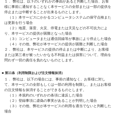
１．
弊社は、以下のいずれかの事由があると判断した場合、お客
様に事前に通知することなく本サービスの全部または一部の提供を
停止または中断することが出来るものとします。
（１）本サービスにかかるコンピュータシステムの保守点検また
は更新を行う場合
（２）地震、落雷、火災、停電または天災などの不可抗力によ
り、本サービスの提供が困難となった場合
（３）コンピュータまたは通信回線等が事故により停止した場合
（４）その他、弊社が本サービスの提供が困難と判断した場合
２．
弊社は、本サービスの提供の停止または中断により、お客様
または第三者が被ったいかなる不利益または損害について、理由を
問わず一切の責任を負わないものとします。
■ 第11条（利用制限および注文情報抹消）
１．
弊社は、以下の場合には、事前の通知なく、お客様に対し
て、本サービスの全部もしくは一部の利用を制限し、またはお客様
の注文情報を抹消することができるものとします。
（１）本規約のいずれかの条項に違反した場合
（２）登録事項に虚偽の事実があることが判明した場合
（３）その他、弊社が本サービスの利用を適当でないと判断した
場合