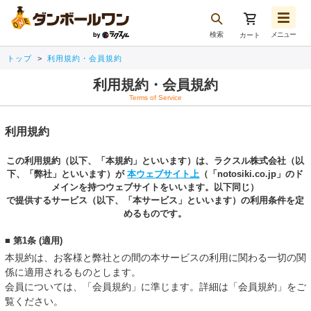
検索
メニュー
カート
お気に入り一覧
トップ
利用規約・会員規約
注文履歴
利用規約・会員規約
再注文
Terms of Service
ログアウト
利用規約
この利用規約（以下、「本規約」といいます）は、ラクスル株式会社（以
下、「弊社」といい
ます）が
本ウェブサイト上
（「notosiki.co.jp」のド
メインを持つウェブサイトをいいます。以下同じ）
で提供するサービス（以下、「本サービス」といいます）の利用条件を定
めるものです。
■ 第1条 (適用)
本規約は、お客様と弊社との間の本サービスの利用に関わる一切の関
係に適用されるものとします。
会員については、「会員規約」に準じます。詳細は「会員規約」をご
覧ください。