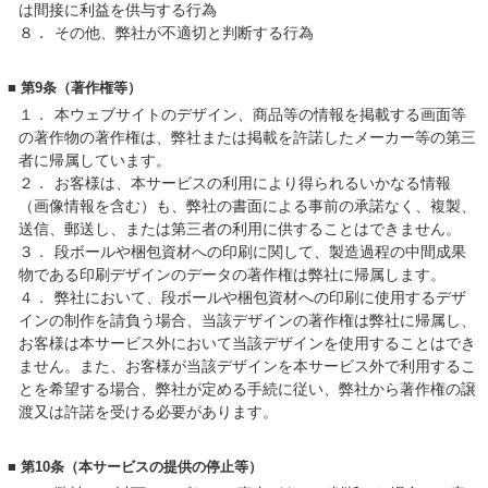
は間接に利益を供与する行為
８．
その他、弊社が不適切と判断する行為
■ 第9条（著作権等）
１．
本ウェブサイトのデザイン、商品等の情報を掲載する画面等
の著作物の著作権は、弊社または掲載を許諾したメーカー等の第三
者に帰属しています。
２．
お客様は、本サービスの利用により得られるいかなる情報
（画像情報を含む）も、弊社の書面による事前の承諾なく、複製、
送信、郵送し、または第三者の利用に供することはできません。
３．
段ボールや梱包資材への印刷に関して、製造過程の中間成果
物である印刷デザインのデータの著作権は弊社に帰属します。
４．
弊社において、段ボールや梱包資材への印刷に使用するデザ
インの制作を請負う場合、当該デザインの著作権は弊社に帰属し、
お客様は本サービス外において当該デザインを使用することはでき
ません。また、お客様が当該デザインを本サービス外で利用するこ
とを希望する場合、弊社が定める手続に従い、弊社から著作権の譲
渡又は許諾を受ける必要があります。
■ 第10条（本サービスの提供の停止等）