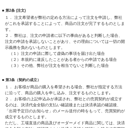
■ 第2条 (注文)
１．
注文希望者が弊社の定める方法によって注文を申請し、弊社
がこれを承認することによって、商品の注文が完了するものとしま
す。
２．
弊社は、注文の申請者に以下の事由があると判断した場合、
注文の申請を承認しないことがあり、その理由については一切の開
示義務を負わないものとします。
（１）注文の申請に際して虚偽の事項を届け出た場合
（２）本規約に違反したことがある者からの申請である場合
（３）その他、弊社が注文を相当でないと判断した場合
■ 第3条（契約の成立）
１．
お客様が商品の購入を希望される場合、弊社が指定する方法
に沿って、商品の購入を申し込み、注文するものとします｡
２．
お客様の上記申込みが承諾され、弊社との売買契約が成立す
るのは、決済代金全額の支払い確認後または決済承認の確認後、
「出荷予定日のお知らせ」のメール送付の時をもって、売買契約が
成立するものとします。
ただし、工場直送の商品及びオーダーメイド商品に関しては、決済