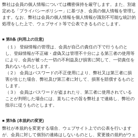
弊社は会員の個人情報については機密保持を厳守します。また、別途
定める「プライバシーポリシー」に基づき、会員の個人情報を管理し
ます。なお、弊社は会員の個人情報を個人情報が識別不可能な統計的
処理をした上で、ウェブサイト等で公表できるものとします。
■ 第8条 (利用上の注意)
（１）
登録情報の管理は、会員が自己の責任の下で行うものと
し、登録情報が不正確・虚偽又は管理不十分による第三者の使用等
により、会員が被った一切の不利益及び損害に関して、一切責任を
負わないものとします。
（２）
会員はパスワードの不正使用により、弊社又は第三者に損
害が生じた場合、弊社及び第三者に対して、損害を賠償するものと
します。
（３）
会員はパスワードが盗まれたり、第三者に使用されている
ことが判明した場合には、直ちにその旨を弊社まで連絡し、弊社の
指示に従うものとします。
■ 第9条 (本規約の変更)
弊社が本規約を変更する場合、ウェブサイト上での公表を行います
が、会員に対して個別の連絡はしないものとし、変更後の規約がウェ