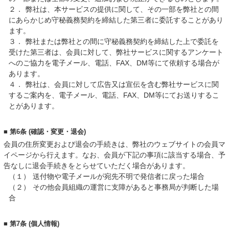
２．
弊社は、本サービスの提供に関して、その一部を弊社との間
にあらかじめ守秘義務契約を締結した第三者に委託することがあり
ます。
３．
弊社または弊社との間に守秘義務契約を締結した上で委託を
受けた第三者は、会員に対して、弊社サービスに関するアンケート
へのご協力を電子メール、電話、FAX、DM等にて依頼する場合が
あります。
４．
弊社は、会員に対して広告又は宣伝を含む弊社サービスに関
するご案内を、電子メール、電話、FAX、DM等にてお送りするこ
とがあります。
■ 第6条 (確認・変更・退会)
会員の住所変更および退会の手続きは、弊社のウェブサイトの会員マ
イページから行えます。なお、会員が下記の事項に該当する場合、予
告なしに退会手続きをとらせていただく場合があります。
（１）
送付物や電子メールが宛先不明で発信者に戻った場合
（２）
その他会員組織の運営に支障があると事務局が判断した場
合
■ 第7条 (個人情報)