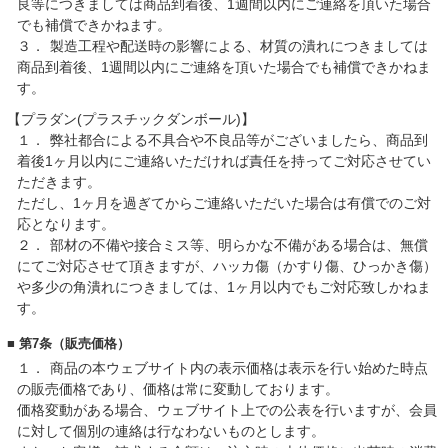
良等につきましては商品到着後、1週間以内にご連絡を頂いた場合
でも補償できかねます。
３．
製造工程や配送時の影響による、材質の潰れにつきましては
商品到着後、1週間以内にご連絡を頂いた場合でも補償できかねま
す。
【プラダン(プラスチックダンボール)】
１．
弊社都合による不具合や不良品等がございましたら、商品到
着後1ヶ月以内にご連絡いただければ責任を持ってご対応させてい
ただきます。
ただし、1ヶ月を過ぎてからご連絡いただいた場合は有償でのご対
応となります。
２．
部材の不備や接合ミス等、明らかな不備がある場合は、無償
にてご対応させて頂きますが、ハッカ傷（かすり傷、ひっかき傷）
や多少の角潰れにつきましては、1ヶ月以内でもご対応致しかねま
す。
■ 第7条（販売価格）
１．
商品の本ウェブサイト内の表示価格は表示を行い始めた時点
の販売価格であり、価格は常に変動しております。
価格変動がある場合、ウェブサイト上での公表を行いますが、会員
に対して個別の連絡は行なわないものとします。