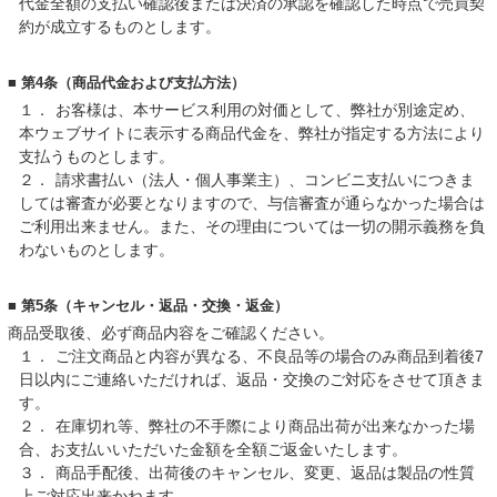
代金全額の支払い確認後または決済の承認を確認した時点で売買契
約が成立するものとします。
■ 第4条（商品代金および支払方法）
１．
お客様は、本サービス利用の対価として、弊社が別途定め、
本ウェブサイトに表示する商品代金を、弊社が指定する方法により
支払うものとします。
２．
請求書払い（法人・個人事業主）、コンビニ支払いにつきま
しては審査が必要となりますので、与信審査が通らなかった場合は
ご利用出来ません。また、その理由については一切の開示義務を負
わないものとします。
■ 第5条（キャンセル・返品・交換・返金）
商品受取後、必ず商品内容をご確認ください。
１．
ご注文商品と内容が異なる、不良品等の場合のみ商品到着後7
日以内にご連絡いただければ、返品・交換のご対応をさせて頂きま
す。
２．
在庫切れ等、弊社の不手際により商品出荷が出来なかった場
合、お支払いいただいた金額を全額ご返金いたします。
３．
商品手配後、出荷後のキャンセル、変更、返品は製品の性質
上ご対応出来かねます。