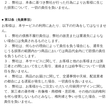
２．
弊社は、本条に基づき弊社が行った行為によりお客様に生じ
た損害について、一切の責任を負いません。
■ 第12条（免責事項）
お客様は、本サービスの利用にあたり、以下の行為をしてはなりませ
ん。
１．
弊社の債務不履行責任は、弊社の故意または重過失によらな
い場合には免責されるものとします。
２．
弊社は、何らかの理由によって責任を負う場合にも、通常生
じうる損害の範囲内かつ商品においては商品代金内にて賠償の責任
を負うものとします。
３．
弊社は、本サービスに関して、お客様と他のお客様または第
三者との間において生じた取引、連絡または紛争等について一切責
任を負いません。
４．
弊社は、商品のお届けに関して、交通事情や天候、配送業者
の都合による遅延が発生した場合、一切責任を負いません。
５．
弊社は、お客様からご注文いただいた印刷用デザインに関し
て、第三者の著作権・肖像権・商標権・意匠権、その他の法的権利
を何ら侵害しないものとみなし、権利者と争いが生じた場合、一切
責任を負いません。