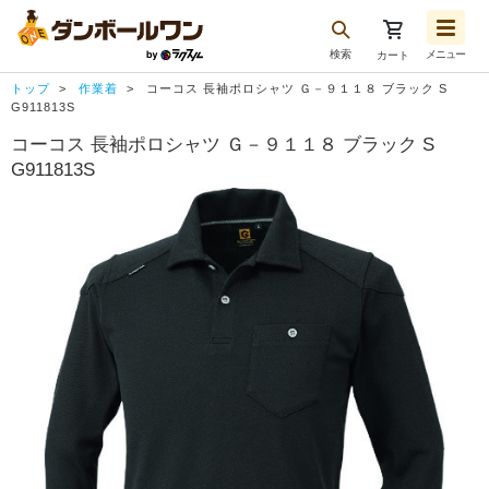
検索
メニュー
カート
お気に入り一覧
トップ
作業着
コーコス 長袖ポロシャツ Ｇ－９１１８ ブラック S
注文履歴
G911813S
コーコス 長袖ポロシャツ Ｇ－９１１８ ブラック S
再注文
G911813S
ログアウト