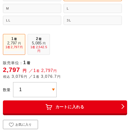
M
L
LL
3L
1
2
着
着
2,797
5,085
円
円
1
2,797
1
2,542.5
着
円
着
円
1
販売単位：
着
2,797
／1
2,797
円
着
円
3,076
／1
3,076.7
税込
円
着
円
数量
カートに入れる
お気に入り