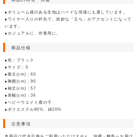
●ボリューム感のある生地はハードな現場にも適しています。
●ワイヤー入りの衿先で、絶妙な「立ち」がアクセントになって
います。
●カジュアルに、作業用に。
商品仕様
●色：ブラック
●サイズ：S
●着丈(cm)：60
●胸囲(cm)：90
●袖丈(cm)：57
●肩幅(cm)：36
●ヘビーウエイト鹿の子
●ポリエステル80%、綿20%
注意事項
本商品は代金引換をご利用いただけません。沖縄・離島へお届け