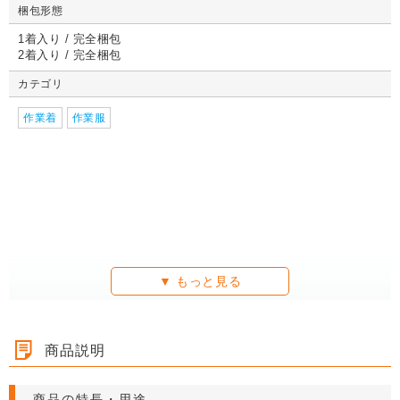
不可
（高さ3段階変更可
04）
1枚 21.1円～
不可
1枚 133.7円～
1枚 71.9円～
（高さ3段階変更可
1枚 40.4
04）
梱包形態
1枚 21.1円～
不可
1枚 25.7円～
1枚 133.7円～
04）
1枚 71.9
1枚 21.1円～
1枚 25.7円～
1枚 71.9円～
1枚 40.4
能）※キャンペーン
能）※キャンペーン
価格※
価格※
1着入り / 完全梱包
2着入り / 完全梱包
カテゴリ
詳しくみる
詳しくみる
詳しくみる
詳し
作業着
詳しくみる
作業服
詳しくみる
詳しくみる
詳し
詳しくみる
詳しくみる
詳しくみる
詳し
商品説明
商品の特長・用途