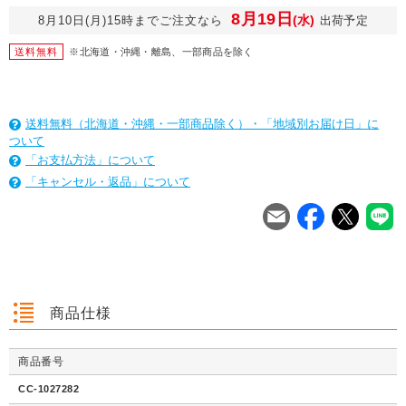
8月19日
(水)
8月10日(月)15時までご注文なら
出荷予定
送料無料
※北海道・沖縄・離島、一部商品を除く
送料無料（北海道・沖縄・一部商品除く）・「地域別お届け日」に
ついて
「お支払方法」について
「キャンセル・返品」について
を
は
を
は
を
は
商品仕様
商品番号
クッション封筒（ネ
【広告入】宅配120
【宅配80サイズ】定
【広告入】
クッション封筒（ネ
【広告入】宅配60サ
【広告入】宅配120
【宅配80
クッション封筒（ネ
【広告入】宅配60サ
【宅配80サイズ】定
【広告入】
CC-1027282
コポス最大）※A4
サイズ 段ボール箱
番段ボール箱（DA0
イズ 段ボ
コポス最大）※A4
イズ 段ボール箱
サイズ 段ボール箱
番段ボール
コポス最大）※A4
イズ 段ボール箱
番段ボール箱（DA0
イズ 段ボ