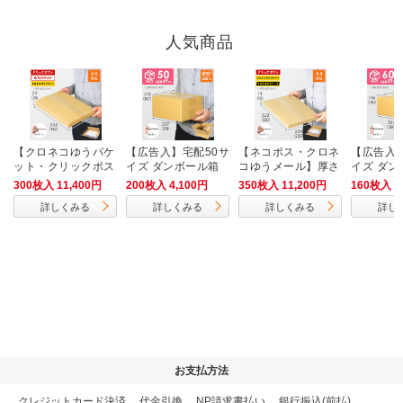
人気商品
【クロネコゆうパケ
【広告入】宅配50サ
【ネコポス・クロネ
【広告入】
ット・クリックポス
イズ ダンボール箱
コゆうメール】厚さ
イズ ダン
ト・ゆうパケット】
2cm・ヤッコ型ケー
（クロネ
300枚入 11,400円
200枚入 4,100円
350枚入 11,200円
160枚入 4
厚さ3cm・ヤッコ型
ス（A4サイズ）
6）
詳しくみる
詳しくみる
詳しくみる
詳し
ケース（A4サイ
ズ）
お支払方法
クレジットカード決済
、
代金引換
、
NP請求書払い
、
銀行振込(前払)
、