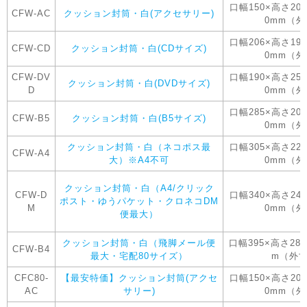
口幅150×高さ20
CFW-AC
クッション封筒・白(アクセサリー)
0mm（
口幅206×高さ19
CFW-CD
クッション封筒・白(CDサイズ)
0mm（
CFW-DV
口幅190×高さ25
クッション封筒・白(DVDサイズ)
D
0mm（
口幅285×高さ20
CFW-B5
クッション封筒・白(B5サイズ)
0mm（
クッション封筒・白（ネコポス最
口幅305×高さ22
CFW-A4
大）※A4不可
0mm（
クッション封筒・白（A4/クリック
CFW-D
口幅340×高さ24
ポスト・ゆうパケット・クロネコDM
M
0mm（
便最大）
クッション封筒・白（飛脚メール便
口幅395×高さ28
CFW-B4
最大・宅配80サイズ）
m（外
CFC80-
【最安特価】クッション封筒(アクセ
口幅150×高さ20
AC
サリー)
0mm（