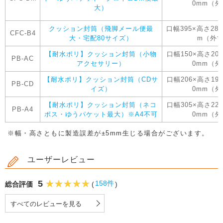
0mm（
大）
クッション封筒（飛脚メール便最
口幅395×高さ28
CFC-B4
大・宅配80サイズ）
m（外
【耐水ポリ】クッション封筒（小物
口幅150×高さ20
PB-AC
アクセサリー）
0mm（
【耐水ポリ】クッション封筒（CDサ
口幅206×高さ19
PB-CD
イズ）
0mm（
【耐水ポリ】クッション封筒（ネコ
口幅305×高さ22
PB-A4
ポス・ゆうパケット最大）※A4不可
0mm（
※幅・高さともに製造誤差が±5mm生じる場合がございます。
ユーザーレビュー
5
158件
総合評価
(
)
すべてのレビューを見る