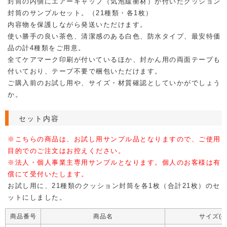
封筒の内側にエアーキャップ（気泡緩衝材）が付いたクッション
封筒のサンプルセット。（21種類・各1枚）
内容物を保護しながら発送いただけます。
使い勝手の良い茶色、清潔感のある白色、防水タイプ、最安特価
品の計4種類をご用意。
全てケアマーク印刷が付いているほか、封かん用の両面テープも
付いており、テープ不要で梱包いただけます。
ご購入前のお試し用や、サイズ・材質確認としていかがでしょう
か。
セット内容
※こちらの商品は、お試し用サンプル品となりますので、ご使用
目的でのご注文はお控えください。
※法人・個人事業主専用サンプルとなります。個人のお客様は有
償にて受付いたします。
お試し用に、21種類のクッション封筒を各1枚（合計21枚）のセ
ットにしました。
商品番号
商品名
サイズ(外