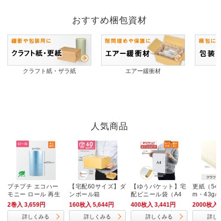
おすすめ梱包資材
クラフト紙・ザラ紙
エアー緩衝材
人気商品
プチプチ エコハー
【宅配60サイズ】ダ
【ゆうパケット】宅
更紙（546
モニー ロール 再生
ンボール箱
配ビニール袋（A4
m・43g/
原料（幅600mm×4
サイズ）
2巻入 3,659円
160枚入 5,644円
400枚入 3,441円
2000枚入 
2m巻・H37）
詳しくみる
詳しくみる
詳しくみる
詳し