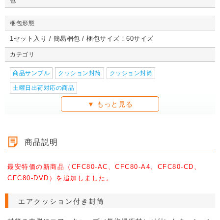
色
詳しくみる
詳しくみる
詳しくみる
詳し
詳しくみる
詳しくみる
詳しくみる
詳し
詳しくみる
詳しくみる
詳しくみる
詳し
梱包形態
1セット入り / 簡易梱包 / 梱包サイズ：60サイズ
カテゴリ
商品サンプル
クッション封筒
クッション封筒
土曜日出荷対応の商品
商品説明
最安特価の新商品（CFC80-AC、CFC80-A4、CFC80-CD、
CFC80-DVD）を追加しました。
エアクッション付き封筒