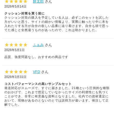
餅太郎
さん
2026年5月14日
クッション封筒を買う前に
クッション封筒の購入を予定している人は、必ずこのセットを試した
方がいいと思う。サイトの細かい情報より、実際に触ったり中に本を
入れたりする方が自分の欲しい品番に辿り着けます。自分も頭で思っ
てた感じと全然違うものがあったので、これは助かりました。
ふぁみ
さん
2026年5月1日
品質、強度問題なし。おすすめの商品です
VFD
さん
2026年3月31日
コストパフォーマンスの高いサンプルセット
発送対応がスムーズで、すぐに届きました。21種という圧倒的な種類
のおかげで、これまで想定していなかったサイズの利便性にも気づく
ことができ、非常に有意義な資料となりました。社内での資材選定に
おいて、現物があるのとないのとでは説得力が違います。発注して正
解でした。