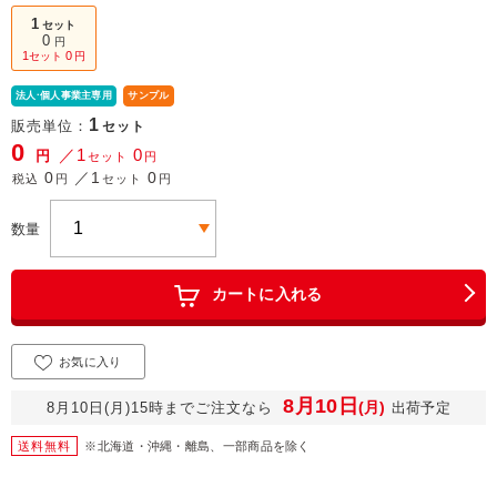
1
セット
0
円
1
0
セット
円
法人·個人事業主専用
サンプル
1
販売単位：
セット
0
／1
0
円
セット
円
0
／1
0
税込
円
セット
円
数量
カートに入れる
お気に入り
8月10日
(月)
8月10日(月)15時までご注文なら
出荷予定
送料無料
※北海道・沖縄・離島、一部商品を除く