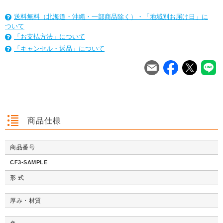
送料無料（北海道・沖縄・一部商品除く）・「地域別お届け日」に
ついて
「お支払方法」について
「キャンセル・返品」について
を
は
を
は
を
は
商品仕様
商品番号
クッション封筒（ネ
【広告入】宅配120
【宅配80サイズ】定
【広告入】
クッション封筒（ネ
【広告入】宅配60サ
【広告入】宅配120
【宅配80
クッション封筒（ネ
【広告入】宅配60サ
【宅配80サイズ】定
【広告入】
CF3-SAMPLE
コポス最大）※A4
サイズ 段ボール箱
番段ボール箱（DA0
イズ 段ボ
コポス最大）※A4
イズ 段ボール箱
サイズ 段ボール箱
番段ボール
コポス最大）※A4
イズ 段ボール箱
番段ボール箱（DA0
イズ 段ボ
不可
（高さ3段階変更可
04）
1枚 21.1円～
不可
1枚 133.7円～
1枚 71.9円～
（高さ3段階変更可
1枚 40.4
04）
形 式
1枚 21.1円～
不可
1枚 25.7円～
1枚 133.7円～
04）
1枚 71.9
1枚 21.1円～
1枚 25.7円～
1枚 71.9円～
1枚 40.4
能）※キャンペーン
能）※キャンペーン
価格※
価格※
厚み・材質