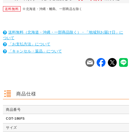
送料無料
※北海道・沖縄・離島、一部商品を除く
送料無料（北海道・沖縄・一部商品除く）・「地域別お届け日」に
ついて
「お支払方法」について
「キャンセル・返品」について
を
は
を
は
を
は
商品仕様
商品番号
クッション封筒（ネ
【広告入】宅配120
【宅配80サイズ】定
【広告入】
クッション封筒（ネ
【広告入】宅配60サ
【広告入】宅配120
【宅配80
クッション封筒（ネ
【広告入】宅配60サ
【宅配80サイズ】定
【広告入】
COT-186FS
コポス最大）※A4
サイズ 段ボール箱
番段ボール箱（DA0
イズ 段ボ
コポス最大）※A4
イズ 段ボール箱
サイズ 段ボール箱
番段ボール
コポス最大）※A4
イズ 段ボール箱
番段ボール箱（DA0
イズ 段ボ
不可
（高さ3段階変更可
04）
1枚 21.1円～
不可
1枚 133.7円～
1枚 71.9円～
（高さ3段階変更可
1枚 40.4
04）
サイズ
1枚 21.1円～
不可
1枚 25.7円～
1枚 133.7円～
04）
1枚 71.9
1枚 21.1円～
1枚 25.7円～
1枚 71.9円～
1枚 40.4
能）※キャンペーン
能）※キャンペーン