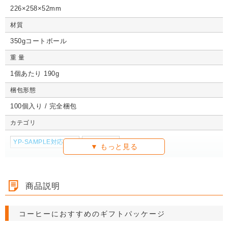
価格※
価格※
226×258×52mm
材質
350gコートボール
詳しくみる
詳しくみる
詳しくみる
詳し
詳しくみる
詳しくみる
詳しくみる
詳し
詳しくみる
詳しくみる
詳しくみる
詳し
重 量
1個あたり 190g
梱包形態
100個入り / 完全梱包
カテゴリ
YP-SAMPLE対応商品
カフェ資材
商品説明
コーヒーにおすすめのギフトパッケージ