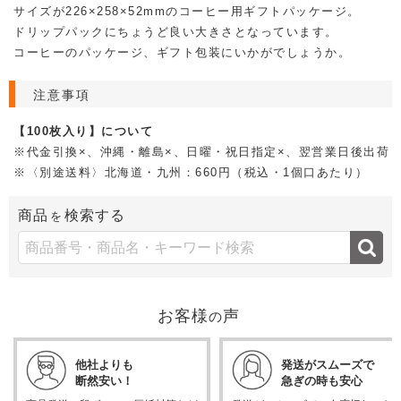
サイズが226×258×52mmのコーヒー用ギフトパッケージ。
ドリップパックにちょうど良い大きさとなっています。
コーヒーのパッケージ、ギフト包装にいかがでしょうか。
注意事項
【100枚入り】について
※代金引換×、沖縄・離島×、日曜・祝日指定×、翌営業日後出荷
※〈別途送料〉北海道・九州：660円（税込・1個口あたり）
商品
検索する
を
お客様
声
の
他社よりも
発送がスムーズで
断然安い！
急ぎの時も安心