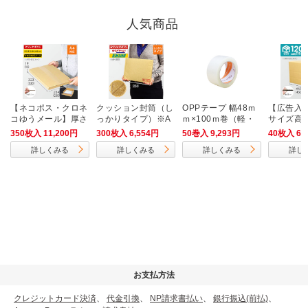
人気商品
【ネコポス・クロネ
クッション封筒（し
OPPテープ 幅48ｍ
【広告入】
コゆうメール】厚さ
っかりタイプ）※A
ｍ×100ｍ巻（軽・
サイズ高
2cm・ヤッコ型ケー
4不可
中梱包用／0.042m
ダンボー
350枚入 11,200円
300枚入 6,554円
50巻入 9,293円
40枚入 6,
ス（A4サイズ）
m厚）
詳しくみる
詳しくみる
詳しくみる
詳し
お支払方法
クレジットカード決済
、
代金引換
、
NP請求書払い
、
銀行振込(前払)
、