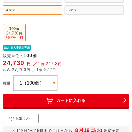
4マス
6マス
100
個
24,730
円
1
247.3
個
円
法人·個人事業主専用
100
販売単位：
個
24,730
／1
247.3
円
個
円
27,203
／1
272
税込
円
個
円
数量
カートに入れる
お気に入り
8月19日
(水)
8月12日(水)15時までご注文なら
出荷予定