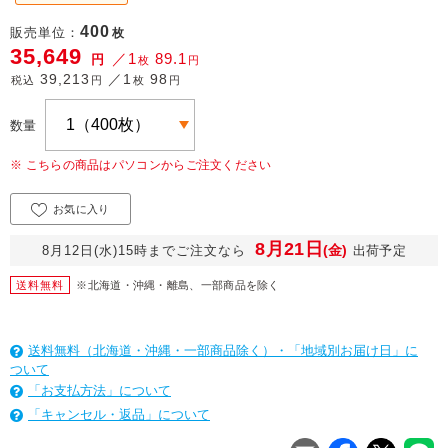
400
販売単位：
枚
35,649
／1
89.1
円
枚
円
39,213
／1
98
税込
円
枚
円
数量
※ こちらの商品はパソコンからご注文ください
お気に入り
8月21日
(金)
8月12日(水)15時までご注文なら
出荷予定
送料無料
※北海道・沖縄・離島、一部商品を除く
送料無料（北海道・沖縄・一部商品除く）・「地域別お届け日」に
ついて
「お支払方法」について
「キャンセル・返品」について