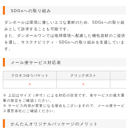
無地ダンボール（特設）
特設ページ4
無地ダンボール（特設3）
かんたんオリジナルパッケージ メール便用パッケージ
SDGsへの取り組み
特設ページ（アパレル）
オリジナルパッケージ
ダンボールは環境に優しいエコな素材のため、SDGsへの取り組
メール便対応（A5サイズ）
みとして訴求することも可能です。
また、ダンボールワンでは地球環境へ配慮した梱包資材のご提供
クロネコゆうパケット対応（箱・封筒）
を通し、サステナビリティ・SDGsへの取り組みを支援していま
ゆうメール対応（箱・封筒）
特設ページ
す。
メール便サービス対応表
クロネコゆうパケット
クリックポスト
○
○
※ 上記はサイズ（外寸）による対応の目安です。各サービスの最大重
量の規定をご確認ください。
※ サービス内容が変更になる場合もございますので、メール便サービ
ス運営各社にご確認ください。
かんたんオリジナルパッケージのメリット