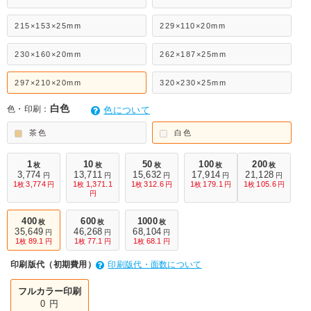
215×153×25mm
229×110×20mm
230×160×20mm
262×187×25mm
297×210×20mm
320×230×25mm
白色
色・印刷：
色について
茶色
白色
1
10
50
100
200
枚
枚
枚
枚
枚
3,774
13,711
15,632
17,914
21,128
円
円
円
円
円
1
3,774
1
1,371.1
1
312.6
1
179.1
1
105.6
枚
円
枚
枚
円
枚
円
枚
円
円
400
600
1000
枚
枚
枚
35,649
46,268
68,104
円
円
円
1
89.1
1
77.1
1
68.1
枚
円
枚
円
枚
円
印刷版代（初期費用）
印刷版代・面数について
フルカラー印刷
0 円