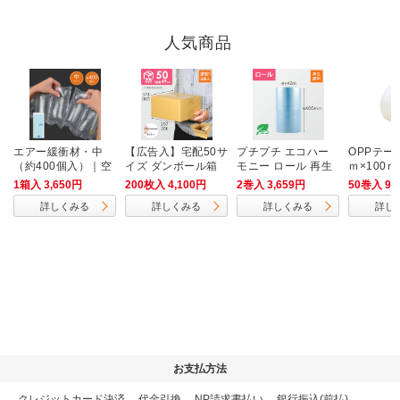
人気商品
エアー緩衝材・中
【広告入】宅配50サ
プチプチ エコハー
OPPテー
（約400個入）｜空
イズ ダンボール箱
モニー ロール 再生
ｍ×100
気入り・隙間埋めに
原料（幅600mm×4
中梱包用／
1箱入 3,650円
200枚入 4,100円
2巻入 3,659円
50巻入 9,
2m巻・H37）
m厚）
詳しくみる
詳しくみる
詳しくみる
詳し
お支払方法
クレジットカード決済
、
代金引換
、
NP請求書払い
、
銀行振込(前払)
、