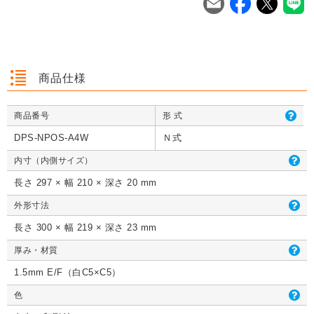
を
は
を
は
を
は
商品仕様
商品番号
形 式
クッション封筒（ネ
【広告入】宅配120
【宅配80サイズ】定
【広告入】
クッション封筒（ネ
【広告入】宅配60サ
【広告入】宅配120
【宅配80
クッション封筒（ネ
【広告入】宅配60サ
【宅配80サイズ】定
【広告入】
DPS-NPOS-A4W
Ｎ式
コポス最大）※A4
サイズ 段ボール箱
番段ボール箱（DA0
イズ 段ボ
コポス最大）※A4
イズ 段ボール箱
サイズ 段ボール箱
番段ボール
コポス最大）※A4
イズ 段ボール箱
番段ボール箱（DA0
イズ 段ボ
不可
（高さ3段階変更可
04）
1枚 21.1円～
不可
1枚 133.7円～
1枚 71.9円～
（高さ3段階変更可
1枚 40.4
04）
1枚 21.1円～
不可
1枚 25.7円～
1枚 133.7円～
04）
1枚 71.9
内寸（内側サイズ）
1枚 21.1円～
1枚 25.7円～
1枚 71.9円～
1枚 40.4
能）※キャンペーン
能）※キャンペーン
価格※
価格※
長さ 297 × 幅 210 × 深さ 20 mm
外形寸法
長さ 300 × 幅 219 × 深さ 23 mm
詳しくみる
詳しくみる
詳しくみる
詳し
詳しくみる
詳しくみる
詳しくみる
詳し
詳しくみる
詳しくみる
詳しくみる
詳し
厚み・材質
1.5mm E/F（白C5×C5）
色