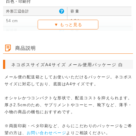
白色・印刷付
外形三辺合計
容 量
54 cm
1.2 L
耐荷重
重 量
1枚あたり 110g
商品説明
梱包形態
1枚入り / 完全梱包
ネコポスサイズA4サイズ メール便用パッケージ 白
10枚入り / 完全梱包 / 梱包サイズ：594 × 446 × 335mm ×1個口
50枚入り / 完全梱包 / 梱包サイズ：594 × 446 × 335mm ×1個口
100枚入り / 完全梱包 / 梱包サイズ：594 × 446 × 335mm ×1個口
メール便の配送箱としてお使いいただけるパッケージ。ネコポス
200枚入り / 完全梱包 / 梱包サイズ：594 × 446 × 335mm ×1個口
サイズに対応しており、底面はA4サイズです。
400枚入り / 完全梱包 / 梱包サイズ：594 × 446 × 335mm ×2個口
600枚入り / 完全梱包 / 梱包サイズ：594 × 446 × 335mm ×3個口
オシャレかつコンパクトな形状で、配送コストを抑えられます。
1000枚入り / 完全梱包 / 梱包サイズ：594 × 446 × 335mm ×5個口
厚さ2.5cmのため、サプリメントやコーヒー、靴下など、薄手・
カテゴリ
小物の商品の梱包におすすめです。
メール便対応（箱・封筒）
白ダンボール
カラーダンボール
※両面印刷・ベタ印刷など、さらにこだわりのパッケージをご希
規格品ダンボール
ネコポス対応ダンボール（箱・封筒）
望の方は、
お問い合わせページ
よりご相談ください。