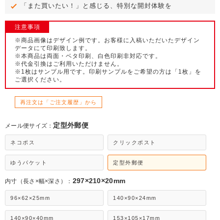
「また買いたい！」と感じる、特別な開封体験を
注意事項
※商品画像はデザイン例です。お客様に入稿いただいたデザイン
データにて印刷致します。
※本商品は両面・ベタ印刷、白色印刷非対応です。
※代金引換はご利用いただけません。
※1枚はサンプル用です。印刷サンプルをご希望の方は「1枚」を
ご選択ください。
再注文は「ご注文履歴」から
定型外郵便
メール便サイズ：
ネコポス
クリックポスト
ゆうパケット
定型外郵便
297×210×20mm
内寸（長さ×幅×深さ）：
96×62×25mm
140×90×24mm
140×90×40mm
153×105×17mm