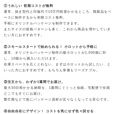
①うれしい 初期コストが無料
通常、抜き型代と印版代で10万円程度かかるところ、既製品をベ
ースに制作するから初期コスト無料。
手軽にオリジナルパッケージを制作できます。
またサイズの規格パターンも多く、これから商品を増やしていき
たい方におすすめです。
②スモールスタートで始められる！ 小ロットから手軽に
通常、オリジナルパッケージ制作の最小ロットが1,000個に対
し、10個から購入いただけます。
在庫スペースを広くとれない、まずは小ロットから試したい、と
いった方におすすめです。もちろん単価もリーズナブル。
③注文から、わずか1週間でお届け。
最大30日程かかる納期を、1週間にぐぐっと短縮。宅配便で全国
どこでもすぐにお届け。
繁忙期などで急にパッケージ資材が足りなくなっても安心です。
④自由自在にデザイン！ コストを気にせず色々試せる