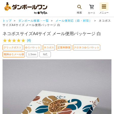
検索
メニュー
カート
お気に入り一覧
トップ
ダンボール検索・一覧
メール便対応（箱・封筒）
ネコポス
注文履歴
サイズA4サイズ メール便用パッケージ 白
ネコポスサイズA4サイズ メール便用パッケージ 白
再注文
(4)
ログアウト
クリックポスト
ゆうパケット
ネコポス
定形外郵便
クロネコゆうパケット
飛脚ゆうメール便
1.5mm
N式