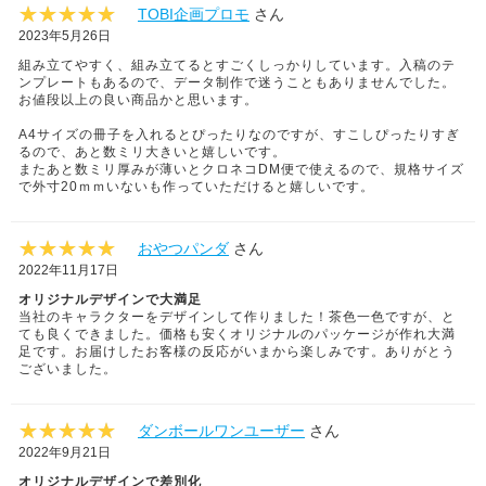
TOBI企画プロモ
さん
2023年5月26日
組み立てやすく、組み立てるとすごくしっかりしています。入稿のテ
ンプレートもあるので、データ制作で迷うこともありませんでした。
お値段以上の良い商品かと思います。
A4サイズの冊子を入れるとぴったりなのですが、すこしぴったりすぎ
るので、あと数ミリ大きいと嬉しいです。
またあと数ミリ厚みが薄いとクロネコDM便で使えるので、規格サイズ
で外寸20ｍｍいないも作っていただけると嬉しいです。
おやつパンダ
さん
2022年11月17日
オリジナルデザインで大満足
当社のキャラクターをデザインして作りました！茶色一色ですが、と
ても良くできました。価格も安くオリジナルのパッケージが作れ大満
足です。お届けしたお客様の反応がいまから楽しみです。ありがとう
ございました。
ダンボールワンユーザー
さん
2022年9月21日
オリジナルデザインで差別化