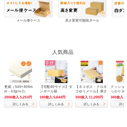
メール便ケース
高さ変更可能段ボール
人気商品
更紙（546×406m
【宅配60サイズ】ダ
【ネコポス・クロネ
クッショ
m・43g/ｍ2）
ンボール箱
コゆうメール】厚さ
っかりタ
2cm・ヤッコ型ケー
4不可
2000枚入 5,253円
160枚入 5,644円
350枚入 11,200円
300枚入 6
ス（A4サイズ）
詳しくみる
詳しくみる
詳しくみる
詳し