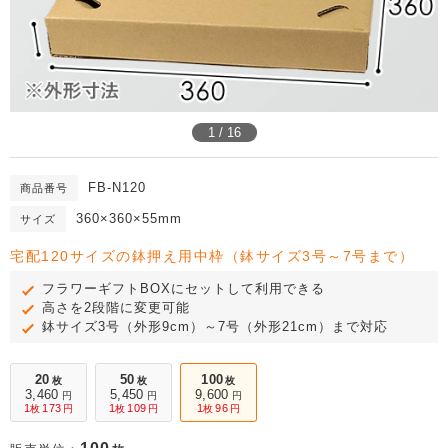
1 / 16
FB-N120
商品番号
360×360×55mm
サイズ
宅配120サイズの鉢押え用中枠（鉢サイズ3号～7号まで）
フラワーギフトBOXにセットして利用できる
高さを2段階に変更可能
鉢サイズ3号（外形9cm）～7号（外形21cm）まで対応
20
50
100
枚
枚
枚
3,460
5,450
9,600
円
円
円
1
173
1
109
1
96
枚
円
枚
円
枚
円