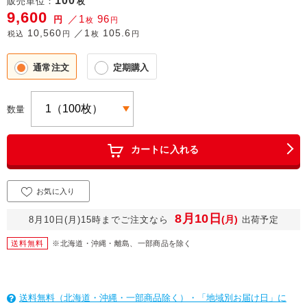
100
販売単位：
枚
9,600
／1
96
円
枚
円
10,560
／1
105.6
税込
円
枚
円
通常注文
定期購入
数量
カートに入れる
お気に入り
8月10日
(月)
8月10日(月)15時までご注文なら
出荷予定
送料無料
※北海道・沖縄・離島、一部商品を除く
送料無料（北海道・沖縄・一部商品除く）・「地域別お届け日」に