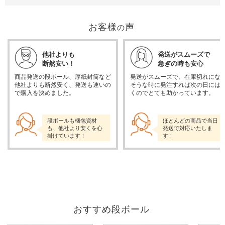
お客様
声
の
他社よりも
発送がスムーズで
断然安い！
急ぎの時も安心
商品発送の段ボール、厚紙封筒など
発送がスムーズで、在庫切れにな
他社よりも断然安く、発送も速いの
そうな時に発注すれば次の日には
で購入を決めました。
くのでとても助かっています。
段ボールも梱包資材
ほとんどの商品で当日
も、他社より安くを心
発送で対応いたしま
掛けています！
す！
おすすめ段ボール