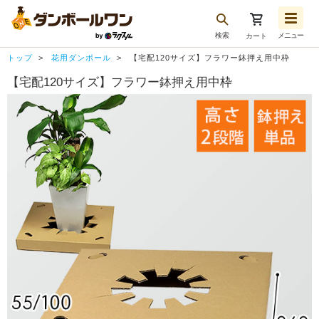
検索
メニュー
カート
お気に入り一覧
トップ
花用ダンボール
【宅配120サイズ】フラワー鉢押え用中枠
注文履歴
【宅配120サイズ】フラワー鉢押え用中枠
再注文
ログアウト