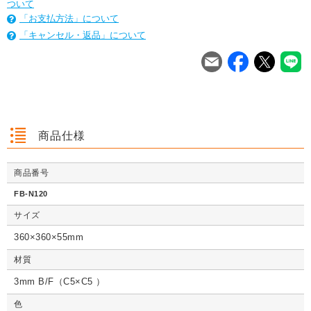
ついて
「お支払方法」について
「キャンセル・返品」について
を
は
を
は
を
は
商品仕様
商品番号
クッション封筒（ネ
【広告入】宅配120
【宅配80サイズ】定
【広告入】
クッション封筒（ネ
【広告入】宅配60サ
【広告入】宅配120
【宅配80
クッション封筒（ネ
【広告入】宅配60サ
【宅配80サイズ】定
【広告入】
FB-N120
コポス最大）※A4
サイズ 段ボール箱
番段ボール箱（DA0
イズ 段ボ
コポス最大）※A4
イズ 段ボール箱
サイズ 段ボール箱
番段ボール
コポス最大）※A4
イズ 段ボール箱
番段ボール箱（DA0
イズ 段ボ
不可
（高さ3段階変更可
04）
1枚 21.1円～
不可
1枚 133.7円～
1枚 71.9円～
（高さ3段階変更可
1枚 40.4
04）
サイズ
1枚 21.1円～
不可
1枚 25.7円～
1枚 133.7円～
04）
1枚 71.9
1枚 21.1円～
1枚 25.7円～
1枚 71.9円～
1枚 40.4
能）※キャンペーン
能）※キャンペーン
価格※
価格※
360×360×55mm
材質
3mm B/F（C5×C5 ）
詳しくみる
詳しくみる
詳しくみる
詳し
詳しくみる
詳しくみる
詳しくみる
詳し
詳しくみる
詳しくみる
詳しくみる
詳し
色