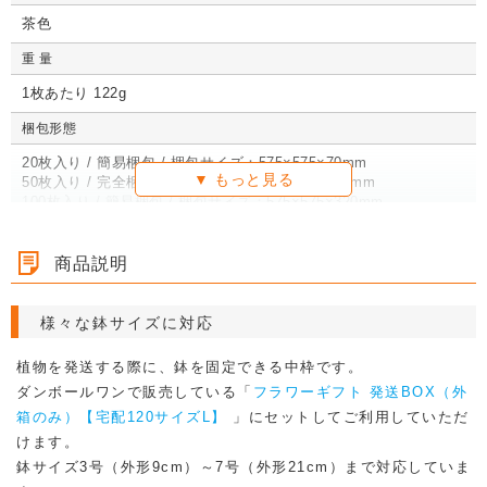
茶色
重 量
1枚あたり 122g
梱包形態
20枚入り / 簡易梱包 / 梱包サイズ：575×575×70mm
50枚入り / 完全梱包 / 梱包サイズ：575×575×160mm
100枚入り / 簡易梱包 / 梱包サイズ：575×575×320mm
カテゴリ
商品説明
花用ダンボール
ゴミ箱・スーツ・洋服・お米
定期購入サービス対象商品
土曜日出荷対応の商品
様々な鉢サイズに対応
植物を発送する際に、鉢を固定できる中枠です。
ダンボールワンで販売している「
フラワーギフト 発送BOX（外
箱のみ）【宅配120サイズL】
」にセットしてご利用していただ
けます。
鉢サイズ3号（外形9cm）～7号（外形21cm）まで対応していま