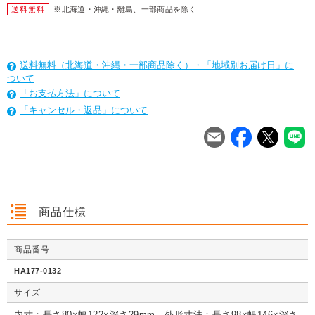
送料無料
※北海道・沖縄・離島、一部商品を除く
送料無料（北海道・沖縄・一部商品除く）・「地域別お届け日」に
ついて
「お支払方法」について
「キャンセル・返品」について
を
は
を
は
を
は
商品仕様
商品番号
クッション封筒（ネ
【広告入】宅配120
【宅配80サイズ】定
【広告入】
クッション封筒（ネ
【広告入】宅配60サ
【広告入】宅配120
【宅配80
クッション封筒（ネ
【広告入】宅配60サ
【宅配80サイズ】定
【広告入】
HA177-0132
コポス最大）※A4
サイズ 段ボール箱
番段ボール箱（DA0
イズ 段ボ
コポス最大）※A4
イズ 段ボール箱
サイズ 段ボール箱
番段ボール
コポス最大）※A4
イズ 段ボール箱
番段ボール箱（DA0
イズ 段ボ
不可
（高さ3段階変更可
04）
1枚 21.1円～
不可
1枚 133.7円～
1枚 71.9円～
（高さ3段階変更可
1枚 40.4
04）
サイズ
1枚 21.1円～
不可
1枚 25.7円～
1枚 133.7円～
04）
1枚 71.9
1枚 21.1円～
1枚 25.7円～
1枚 71.9円～
1枚 40.4
能）※キャンペーン
能）※キャンペーン
価格※
価格※
内寸：長さ80×幅122×深さ29mm 外形寸法：長さ98×幅146×深さ