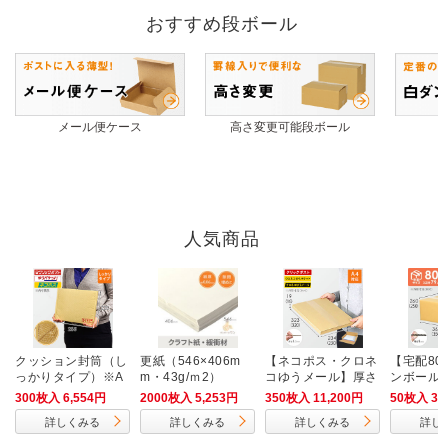
おすすめ段ボール
メール便ケース
高さ変更可能段ボール
人気商品
クッション封筒（し
更紙（546×406m
【ネコポス・クロネ
【宅配80
っかりタイプ）※A
m・43g/ｍ2）
コゆうメール】厚さ
ンボール箱
4不可
2cm・ヤッコ型ケー
4）
300枚入 6,554円
2000枚入 5,253円
350枚入 11,200円
50枚入 3,
ス（A4サイズ）
詳しくみる
詳しくみる
詳しくみる
詳し