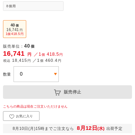
8個用
40
個
16,741
円
1
418.5
個
円
40
販売単位：
個
16,741
／1
418.5
円
個
円
18,415
／1
460.4
税込
円
個
円
数量
販売停止
こちらの商品は現在ご注文いただけません
お気に入り
8月12日
(水)
8月10日(月)15時までご注文なら
出荷予定