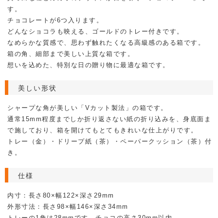
す。
チョコレートが6つ入ります。
どんなショコラも映える、ゴールドのトレー付きです。
なめらかな質感で、思わず触れたくなる高級感のある箱です。
箱の角、細部まで美しい上質な箱です。
想いを込めた、特別な日の贈り物に最適な箱です。
美しい形状
シャープな角が美しい「Vカット製法」の箱です。
通常15mm程度までしか折り返さない紙の折り込みを、身底面ま
で施しており、箱を開けてもとてもきれいな仕上がりです。
トレー（金）・ドリープ紙（茶）・ペーパークッション（茶）付
き。
仕様
内寸：長さ80×幅122×深さ29mm
外形寸法：長さ98×幅146×深さ34mm
トレーの1角は28mmです。チョコの高さ30mm以内。