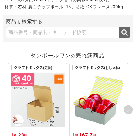
材質：芯材:裏白チップボール#15、貼紙:OKフレース230kg
商品
検索する
を
ダンボールワン
売れ筋商品
の
クラフトボックス
クラフトボックス
(定番)
(おしゃれ)
1
23
1
167.7
1
枚
円～
個
円～