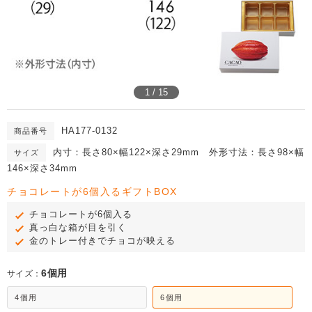
1 / 15
HA177-0132
商品番号
内寸：長さ80×幅122×深さ29mm 外形寸法：長さ98×幅
サイズ
146×深さ34mm
チョコレートが6個入るギフトBOX
チョコレートが6個入る
真っ白な箱が目を引く
金のトレー付きでチョコが映える
6個用
サイズ：
4個用
6個用