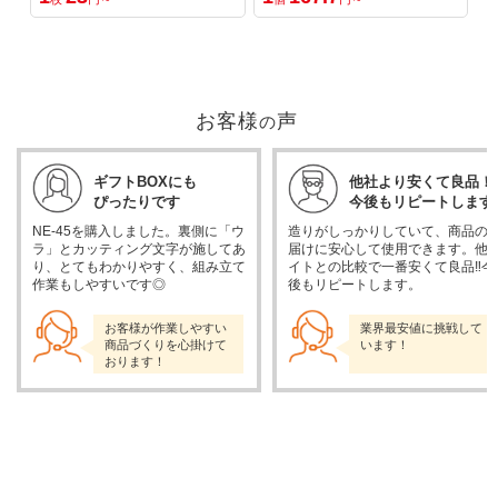
お客様
声
の
ギフトBOXにも
他社より安くて良品！
ぴったりです
今後もリピートします
NE-45を購入しました。裏側に「ウ
造りがしっかりしていて、商品の
ラ」とカッティング文字が施してあ
届けに安心して使用できます。他
り、とてもわかりやすく、組み立て
イトとの比較で一番安くて良品‼︎今
作業もしやすいです◎
後もリピートします。
お客様が作業しやすい
業界最安値に挑戦して
商品づくりを心掛けて
います！
おります！