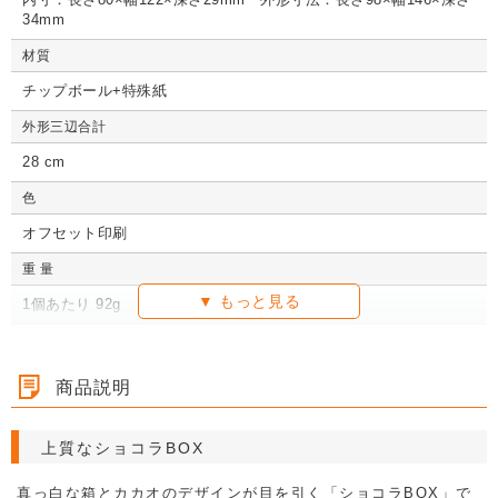
34mm
材質
チップボール+特殊紙
詳しくみる
詳しくみる
詳しくみる
詳し
詳しくみる
詳しくみる
詳しくみる
詳し
詳しくみる
詳しくみる
詳しくみる
詳し
外形三辺合計
28 cm
色
オフセット印刷
重 量
1個あたり 92g
梱包形態
40個入り / 完全梱包 / 梱包サイズ：415×315×205 1個口
商品説明
カテゴリ
上質なショコラBOX
ギフトボックス
菓子箱
貼箱・丸箱
貼箱
真っ白な箱とカカオのデザインが目を引く「ショコラBOX」で