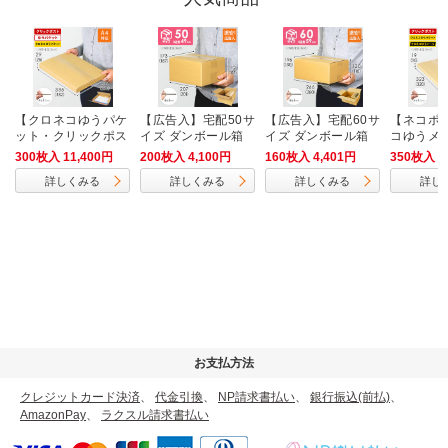
【クロネコゆうパケ
【広告入】宅配50サ
【広告入】宅配60サ
【ネコポ
ット・クリックポス
イズ ダンボール箱
イズ ダンボール箱
コゆうメ
ト・ゆうパケット】
（クロネコボックス
2cm・ヤ
300枚入 11,400円
200枚入 4,100円
160枚入 4,401円
350枚入 1
厚さ3cm・ヤッコ型
6）
ス（A4サ
詳しくみる
詳しくみる
詳しくみる
詳し
ケース（A4サイ
ズ）
お支払方法
クレジットカード決済
、
代金引換
、
NP請求書払い
、
銀行振込(前払)
、
AmazonPay
、
ラクスル請求書払い