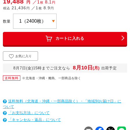
19,488
／1
8.1
円
枚
円
21,436
／1
8.9
税込
円
枚
円
数量
カートに入れる
お気に入り
8月10日
(月)
8月7日(金)15時までご注文なら
出荷予定
送料無料
※北海道・沖縄・離島、一部商品を除く
送料無料（北海道・沖縄・一部商品除く）・「地域別お届け日」に
ついて
「お支払方法」について
「キャンセル・返品」について