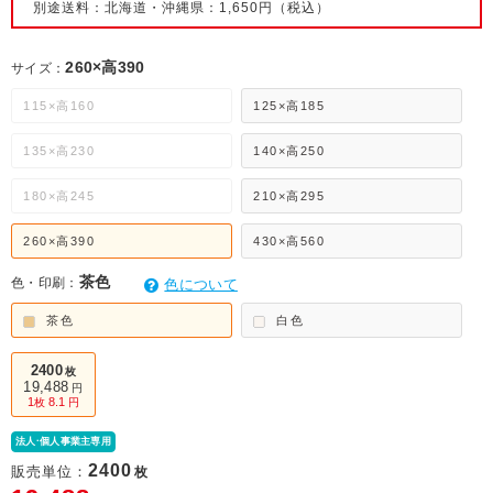
別途送料：北海道・沖縄県：1,650円（税込）
260×高390
サイズ：
115×高160
125×高185
135×高230
140×高250
180×高245
210×高295
260×高390
430×高560
茶色
色・印刷：
色について
茶色
白色
2400
枚
19,488
円
1
8.1
枚
円
法人·個人事業主専用
2400
販売単位：
枚