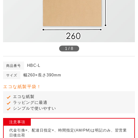
1 / 8
HBC-L
商品番号
幅260×長さ390mm
サイズ
エコな紙製平袋！
エコな紙製
ラッピングに最適
シンプルで使いやすい
注意事項
代金引換×、配達日指定×、時間指定(AM/PM)は明記のみ、翌営業
日後出荷