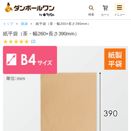
検索
メニュー
カート
お気に入り一覧
トップ
紙袋
紙平袋（茶・幅260×長さ390mm）
注文履歴
紙平袋（茶・幅260×長さ390mm）
再注文
(2)
ログアウト