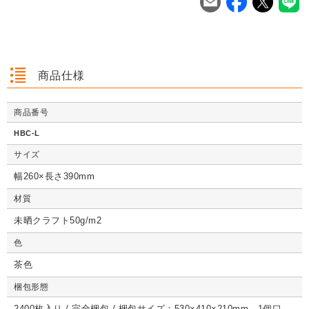
を
は
を
は
を
は
商品仕様
商品番号
クッション封筒（ネ
【広告入】宅配120
【宅配80サイズ】定
【広告入】
クッション封筒（ネ
【広告入】宅配60サ
【広告入】宅配120
【宅配80
クッション封筒（ネ
【広告入】宅配60サ
【宅配80サイズ】定
【広告入】
HBC-L
コポス最大）※A4
サイズ 段ボール箱
番段ボール箱（DA0
イズ 段ボ
コポス最大）※A4
イズ 段ボール箱
サイズ 段ボール箱
番段ボール
コポス最大）※A4
イズ 段ボール箱
番段ボール箱（DA0
イズ 段ボ
不可
（高さ3段階変更可
04）
1枚 21.1円～
不可
1枚 133.7円～
1枚 71.9円～
（高さ3段階変更可
1枚 40.4
04）
サイズ
1枚 21.1円～
不可
1枚 25.7円～
1枚 133.7円～
04）
1枚 71.9
1枚 21.1円～
1枚 25.7円～
1枚 71.9円～
1枚 40.4
能）※キャンペーン
能）※キャンペーン
価格※
価格※
幅260×長さ390mm
材質
未晒クラフト50g/m2
詳しくみる
詳しくみる
詳しくみる
詳し
詳しくみる
詳しくみる
詳しくみる
詳し
詳しくみる
詳しくみる
詳しくみる
詳し
色
茶色
梱包形態
2400枚入り / 完全梱包 / 梱包サイズ：530×410×210mm 1個口