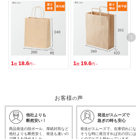
1
18.6
1
19.6
1
枚
円～
枚
円～
お客様
声
の
他社よりも
発送がスムーズで
断然安い！
急ぎの時も安心
商品発送の段ボール、厚紙封筒など
発送がスムーズで、在庫切れにな
他社よりも断然安く、発送も速いの
そうな時に発注すれば次の日には
で購入を決めました。
くのでとても助かっています。