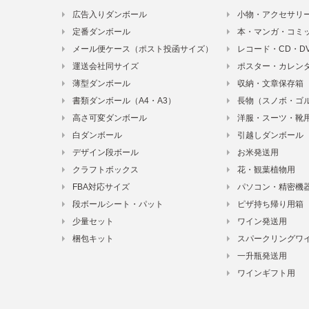
広告入りダンボール
小物・アクセサリ
定番ダンボール
本・マンガ・コミ
メール便ケース（ポスト投函サイズ）
レコード・CD・D
運送会社同サイズ
ポスター・カレン
薄型ダンボール
収納・文章保存箱
書類ダンボール（A4・A3）
長物（スノボ・ゴ
高さ可変ダンボール
洋服・スーツ・靴
白ダンボール
引越しダンボール
デザイン段ボール
お米発送用
クラフトボックス
花・観葉植物用
FBA対応サイズ
パソコン・精密機
段ボールシート・パット
ピザ持ち帰り用箱
少量セット
ワイン発送用
梱包キット
スパークリングワ
一升瓶発送用
ワインギフト用