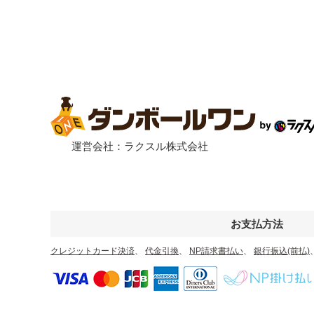
宅配200サイズ
飛脚ゆうメ
大きいダンボール
オーダーメイドサイズ
運営会社：ラクスル株式会社
お支払方法
クレジットカード決済
、
代金引換
、
NP請求書払い
、
銀行振込(前払)