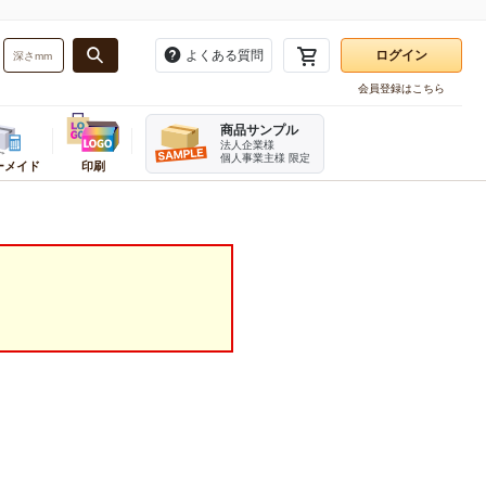
よくある質問
ログイン
会員登録はこちら
お気に入り一覧
商品サンプル
注文履歴
法人企業様
個人事業主様 限定
ーメイド
印刷
再注文
・バンド
務用品
ーダーメイドかんたん見積もり
業種別
梱包用品
販促用品
ログアウト
資材
ンボール箱(A式みかん箱・ヤッコ
テイクアウト・食品資材
角あて・エッジボード
タグ・提げ札・ラベラー
ホルダー
品
お酒パッケージ
ビニール紐
のぼり
刷ダンボール箱(A式みかん箱)
フルーツ資材
デリバリーパック
割引シール
ダンボール・シート
直産品用資材
荷札
レジ用品
ンボール仕切り
機器
菓子・スイーツ資材
開梱用カッター
伝票
み立てケース
イター
ベーカリー資材
箱切り名人
チプチ緩衝材
メラ
カフェ資材
発泡スチロール・保冷箱
テリア
精肉・加工食品パッケージ
ケアマークシール
宛名ラベル用紙
オリジナルシール印刷
ステープラー