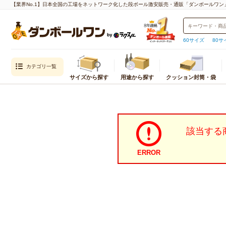
【業界No.1】日本全国の工場をネットワーク化した段ボール激安販売・通販「ダンボールワン
60サイズ
80サ
カテゴリ一覧
サイズから探す
用途から探す
クッション封筒・袋
目的から探す
封筒・クッション
内寸
通販用（国内発送）
クッション封筒
重量物・越境EC（海外発送）用
封筒
宅配サイズ
メール便対
該当する
エコ資材
厚紙封筒
小さいダンボール（60サイズ以下）
クロネコゆ
引越し用
宅配60サイズ
ネコポス
ERROR
テイクアウト・デリバリー用
宅配80サイズ
クロネコゆ
デザイン入り
宅配100サイズ
クリックポ
われもの用
宅配120サイズ
ゆうパケッ
水濡れ防止
宅配140サイズ
ゆうパケッ
生産性向上
宅配160サイズ
ゆうパケッ
宅配170サイズ
定形外郵便
宅配180サイズ
飛脚メール