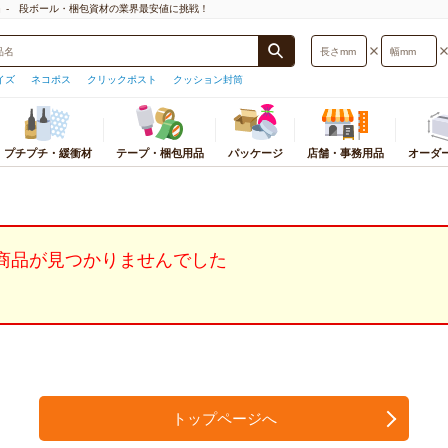
」- 段ボール・梱包資材の業界最安値に挑戦！
イズ
ネコポス
クリックポスト
クッション封筒
プチプチ・緩衝材
テープ・梱包用品
パッケージ
店舗・事務用品
オーダ
封筒・厚紙封筒
プチプチ
梱包物から探す
梱包用テープ
おすすめ店舗・事務用品
宅配袋・宅配ビニール袋
緩衝材
パッケージ
ストレッチフィルム
カテゴリ別店舗・事
オ
サイズ検索
プチプチ
小物・アクセサリー用
テープ
ギフトボックス
宅配袋
紙緩衝材
紙袋
ストレッチフィルム
テイクアウト・食品
ダ
型)
プチプチロールスタンド
本・CD・DVD・マンガ・レコード
テープカッター
紙袋
宅配ビニール袋
エアー緩衝材
ギフトボックス
ストレッチフィルム
衛生・医療・介護用
応サイズ
底面サイズ
商品が見つかりませんでした
用
印
オーダーメイドプチプチ
OPP袋
発泡緩衝材
個装箱
PPバンド
文房具・事務用品
うパケット
A5サイズ
ポスター・カレンダー用
板
ラッピング用品
ミラーマット
OPP袋
荷造機・封緘機
日用品・生活雑貨
B5サイズ
レジャー用品・趣味用品
ダ
ラミネート袋
巻きダンボール
ラミネート袋
PC・プリンタ周辺
うメール
A4サイズ
洋服・スーツ・靴用
組
ポリ袋
ネット緩衝材
ラッピング資材
事務機器・ラベルラ
スト
B4サイズ
食品用
プ
紙コップ・プラコップ
保冷エコクッション
シール・ラベル
電化製品・照明・カ
ト
A3サイズ
お酒用
使い捨て食品容器
フルーツキャップ
ポリ袋
オフィス家具・イン
トパフ
コピー用紙・トナー・インク
紙パッキン
その他店舗用品
トポスト
薄葉紙
トップページへ
便