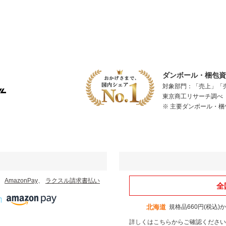
ール便
ダンボール・梱包資材
対象部門：「売上」「
東京商工リサーチ調べ（
※ 主要ダンボール・
、
AmazonPay
、
ラクスル請求書払い
全
北海道
規格品660円(税込)
詳しくはこちら
からご確認ください