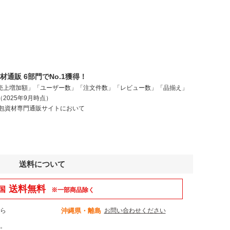
通販 6部門でNo.1獲得！
売上増加額」「ユーザー数」「注文件数」「レビュー数」「品揃え」
2025年9月時点）
梱包資材専門通販サイトにおいて
送料について
送料無料
国
※一部商品除く
から
沖縄県・離島
お問い合わせください
。