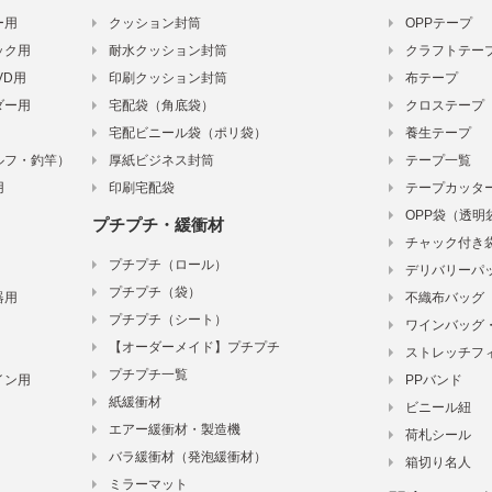
ー用
クッション封筒
OPPテープ
ック用
耐水クッション封筒
クラフトテー
VD用
印刷クッション封筒
布テープ
ダー用
宅配袋（角底袋）
クロステープ
宅配ビニール袋（ポリ袋）
養生テープ
ルフ・釣竿）
厚紙ビジネス封筒
テープ一覧
用
印刷宅配袋
テープカッタ
OPP袋（透明
プチプチ・緩衝材
チャック付き
プチプチ（ロール）
デリバリーパ
プチプチ（袋）
器用
不織布バッグ
プチプチ（シート）
ワインバッグ
【オーダーメイド】プチプチ
ストレッチフ
プチプチ一覧
イン用
PPバンド
紙緩衝材
ビニール紐
エアー緩衝材・製造機
荷札シール
バラ緩衝材（発泡緩衝材）
箱切り名人
ミラーマット