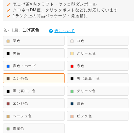
表こげ茶×内クラフト・ヤッコ型ダンボール
クロネコDM便、クリックポストなどに対応しています
1ランク上の商品パッケージ・発送箱に
こげ茶色
色・印刷：
色について
茶色
白色
黒色
クリーム色
青色・ホープ
赤色
こげ茶色
黒（裏黒）色
黒（裏白）色
グリーン色
エンジ色
紺色
ベージュ色
ピンク色
青菜色