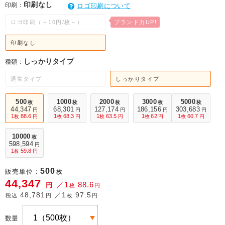
印刷なし
印刷：
ロゴ印刷について
ロゴ印刷（＋10円/枚～）
印刷なし
しっかりタイプ
種類：
通常タイプ
しっかりタイプ
500
1000
2000
3000
5000
枚
枚
枚
枚
枚
44,347
68,301
127,174
186,156
303,683
円
円
円
円
円
1
88.6
1
68.3
1
63.5
1
62
1
60.7
枚
円
枚
円
枚
円
枚
円
枚
円
10000
枚
598,594
円
1
59.8
枚
円
500
販売単位：
枚
44,347
／1
88.6
円
枚
円
48,781
／1
97.5
税込
円
枚
円
数量