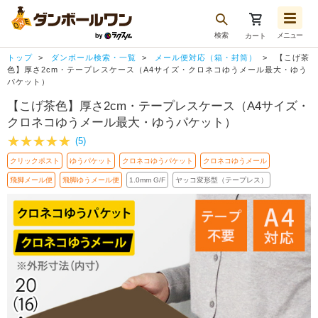
検索
メニュー
カート
お気に入り一覧
トップ
ダンボール検索・一覧
メール便対応（箱・封筒）
【こげ茶
注文履歴
色】厚さ2cm・テープレスケース（A4サイズ・クロネコゆうメール最大・ゆう
パケット）
再注文
【こげ茶色】厚さ2cm・テープレスケース（A4サイズ・
クロネコゆうメール最大・ゆうパケット）
ログアウト
(5)
クリックポスト
ゆうパケット
クロネコゆうパケット
クロネコゆうメール
飛脚メール便
飛脚ゆうメール便
1.0mm G/F
ヤッコ変形型（テープレス）