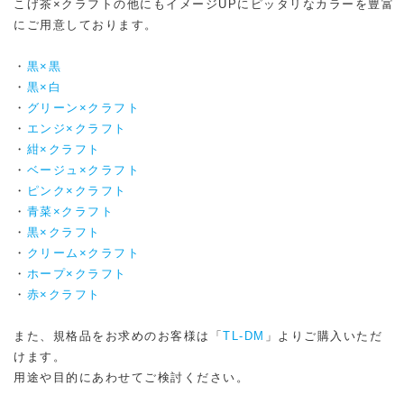
こげ茶×クラフトの他にもイメージUPにピッタリなカラーを豊富
にご用意しております。
・
黒×黒
・
黒×白
・
グリーン×クラフト
・
エンジ×クラフト
・
紺×クラフト
・
ベージュ×クラフト
・
ピンク×クラフト
・
青菜×クラフト
・
黒×クラフト
・
クリーム×クラフト
・
ホープ×クラフト
・
赤×クラフト
また、規格品をお求めのお客様は「
TL-DM
」よりご購入いただ
けます。
用途や目的にあわせてご検討ください。