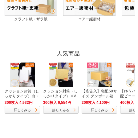
クラフト紙・ザラ紙
エアー緩衝材
人気商品
クッション封筒（し
クッション封筒（し
【広告入】宅配50サ
【ゆうパ
っかりタイプ）白・
っかりタイプ）※A
イズ ダンボール箱
配ビニール
DVDサイズ
4不可
サイズ）
300枚入 4,932円
300枚入 6,554円
200枚入 4,100円
400枚入 3
詳しくみる
詳しくみる
詳しくみる
詳し