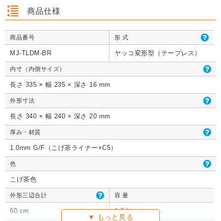
商品仕様
商品番号
形 式
クッション封筒（ネ
【広告入】宅配120
【宅配80サイズ】定
【広告入】
クッション封筒（ネ
【広告入】宅配60サ
【広告入】宅配120
【宅配80
クッション封筒（ネ
【広告入】宅配60サ
【宅配80サイズ】定
【広告入】
MJ-TLDM-BR
ヤッコ変形型（テープレス）
コポス最大）※A4
サイズ 段ボール箱
番段ボール箱（DA0
イズ 段ボ
コポス最大）※A4
イズ 段ボール箱
サイズ 段ボール箱
番段ボール
コポス最大）※A4
イズ 段ボール箱
番段ボール箱（DA0
イズ 段ボ
不可
（高さ3段階変更可
04）
1枚 21.1円～
不可
1枚 133.7円～
1枚 71.9円～
（高さ3段階変更可
1枚 40.4
04）
1枚 21.1円～
不可
1枚 25.7円～
1枚 133.7円～
04）
1枚 71.9
内寸（内側サイズ）
1枚 21.1円～
1枚 25.7円～
1枚 71.9円～
1枚 40.4
能）※キャンペーン
能）※キャンペーン
価格※
価格※
長さ 335 × 幅 235 × 深さ 16 mm
外形寸法
長さ 340 × 幅 240 × 深さ 20 mm
詳しくみる
詳しくみる
詳しくみる
詳し
詳しくみる
詳しくみる
詳しくみる
詳し
詳しくみる
詳しくみる
詳しくみる
詳し
厚み・材質
1.0mm G/F（こげ茶ライナー×C5）
色
こげ茶色
外形三辺合計
容 量
60 cm
1.2 L