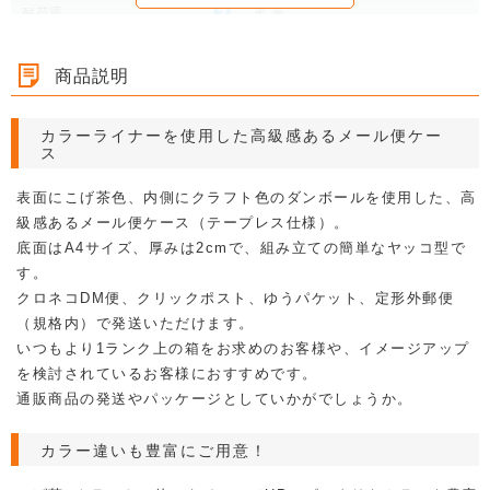
耐荷重
重 量
1枚あたり 103g
商品説明
梱包形態
500枚入り / 完全梱包 / 梱包サイズ：636×445×265mm 2個口
カラーライナーを使用した高級感あるメール便ケー
1000枚入り / 完全梱包 / 梱包サイズ：636×445×265mm 4個口
ス
2000枚入り / 完全梱包 / 梱包サイズ：636×445×265mm 8個口
3000枚入り / 完全梱包 / 梱包サイズ：636×445×265mm 12個口
5000枚入り / 完全梱包 / 梱包サイズ：636×445×265mm 20個口
表面にこげ茶色、内側にクラフト色のダンボールを使用した、高
10000枚入り / 完全梱包 / 梱包サイズ：636×445×265mm 40個
級感あるメール便ケース（テープレス仕様）。
口 ※分納の可能性有
底面はA4サイズ、厚みは2cmで、組み立ての簡単なヤッコ型で
カテゴリ
す。
クロネコDM便、クリックポスト、ゆうパケット、定形外郵便
メール便対応（箱・封筒）
カラーダンボール
規格品ダンボール
（規格内）で発送いただけます。
ネコポス対応ダンボール（箱・封筒）
特設ページ（アパレル）
いつもより1ランク上の箱をお求めのお客様や、イメージアップ
を検討されているお客様におすすめです。
無地ダンボール（特設）
特設ページ4
無地ダンボール（特設3）
通販商品の発送やパッケージとしていかがでしょうか。
特設ページ
メール便対応（A5サイズ）
クロネコゆうパケット対応（箱・封筒）
カラー違いも豊富にご用意！
ゆうメール対応（箱・封筒）