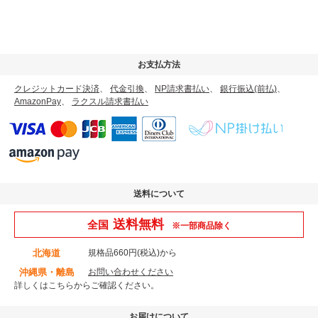
お支払方法
クレジットカード決済
、
代金引換
、
NP請求書払い
、
銀行振込(前払)
、
AmazonPay
、
ラクスル請求書払い
送料について
送料無料
全国
※一部商品除く
北海道
規格品660円(税込)から
沖縄県・離島
お問い合わせください
詳しくはこちら
からご確認ください。
お届けについて