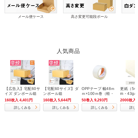
メール便ケース
高さ変更可能段ボール
人気商品
【広告入】宅配60サ
【宅配60サイズ】ダ
OPPテープ 幅48ｍ
更紙（546
イズ ダンボール箱
ンボール箱
ｍ×100ｍ巻（軽・
m・43g/
（クロネコボックス
中梱包用／0.042m
160枚入 4,401円
160枚入 5,644円
50巻入 9,293円
2000枚入 
6）
m厚）
詳しくみる
詳しくみる
詳しくみる
詳し