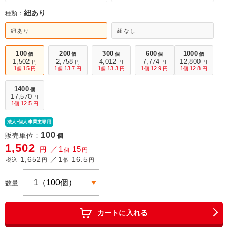
紐あり
種類：
紐あり
紐なし
100
200
300
600
1000
個
個
個
個
個
1,502
2,758
4,012
7,774
12,800
円
円
円
円
円
1
15
1
13.7
1
13.3
1
12.9
1
12.8
個
円
個
円
個
円
個
円
個
円
1400
個
17,570
円
1
12.5
個
円
法人·個人事業主専用
100
販売単位：
個
1,502
／1
15
円
個
円
1,652
／1
16.5
税込
円
個
円
数量
カートに入れる