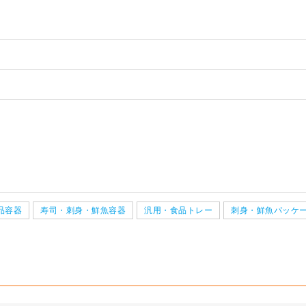
サイズ 段ボ
【広告入】宅配160サイズ 段
【広告入】宅
ネコポス最
【広告入】宅配60サイズ 段ボ
【広告入】宅
ネコポス最
【広告入】宅配60サイズ 段ボ
【宅配80サ
ボール箱（高さ3段階変更可
ール箱（A4
ール箱
ボール箱（高
ール箱
ル箱（DA00
能）※キャンペーン価格※
1枚 289.5円～
1枚 52.3円～
能）※キャン
1枚 25.7円～
1枚 133.7円～
1枚 25.7円～
1枚 71.9円～
る
詳しくみる
詳
る
詳しくみる
詳
る
詳しくみる
詳
品容器
寿司・刺身・鮮魚容器
汎用・食品トレー
刺身・鮮魚パッケ