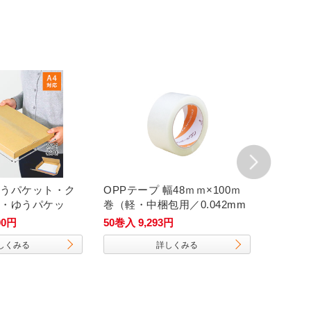
うパケット・ク
OPPテープ 幅48ｍｍ×100ｍ
【広告入
・ゆうパケッ
巻（軽・中梱包用／0.042mm
ボール
m・ヤッコ型ケー
厚）
00円
50巻入 9,293円
200枚入 
ズ）
しくみる
詳しくみる