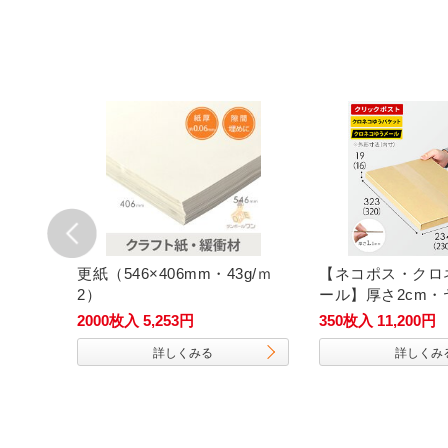
かりタ
更紙（546×406mm・43g/ｍ
【ネコポス・クロ
2）
ール】厚さ2cm
ース（A4サイズ）
2000枚入 5,253円
350枚入 11,200円
詳しくみる
詳しくみ