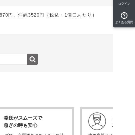
ログイン
70円、沖縄3520円（税込・1個口あたり）
よくある質問
発送がスムーズで
ここが一
急ぎの時も安心
単価が安