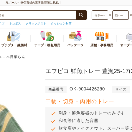
」- 段ボール・梱包資材の業界最安値に挑戦！
イズ
ネコポス
クリックポスト
クッション封筒
プチプチ・緩衝材
テープ・梱包用品
パッケージ
店舗・事務用品
オーダ
封筒・厚紙封筒
プチプチ
梱包物から探す
梱包用テープ
おすすめ店舗・事務用品
宅配袋・宅配ビニール袋
緩衝材
パッケージ
ストレッチフィルム
カテゴリ別店舗・事
オ
サイズ検索
A エコ木目葉らん
プチプチ
小物・アクセサリー用
テープ
ギフトボックス
宅配袋
紙緩衝材
紙袋
ストレッチフィルム
テイクアウト・食品
ダ
型)
エフピコ 鮮魚トレー 豊漁25-17(
プチプチロールスタンド
本・CD・DVD・マンガ・レコード
テープカッター
紙袋
宅配ビニール袋
エアー緩衝材
ギフトボックス
ストレッチフィルム
衛生・医療・介護用
応サイズ
底面サイズ
用
印
オーダーメイドプチプチ
OPP袋
発泡緩衝材
個装箱
PPバンド
文房具・事務用品
うパケット
A5サイズ
ポスター・カレンダー用
板
ラッピング用品
ミラーマット
OPP袋
荷造機・封緘機
日用品・生活雑貨
B5サイズ
OK-9004426280
レジャー用品・趣味用品
ダ
商品番号
サイズ
ラミネート袋
巻きダンボール
ラミネート袋
PC・プリンタ周辺
うメール
A4サイズ
洋服・スーツ・靴用
組
ポリ袋
ネット緩衝材
ラッピング資材
事務機器・ラベルラ
スト
B4サイズ
干物・切身・肉用のトレー
食品用
プ
紙コップ・プラコップ
保冷エコクッション
シール・ラベル
電化製品・照明・カ
ト
A3サイズ
お酒用
使い捨て食品容器
フルーツキャップ
ポリ袋
オフィス家具・イン
トパフ
刺身・鮮魚容器のトレーのみです
コピー用紙・トナー・インク
紙パッキン
その他店舗用品
トポスト
和食等に適した容器
薄葉紙
飲食店やテイクアウト、スーパー等
便