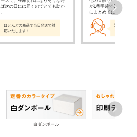
ムーズで、在庫切れになりそうな時
他の直販サイトも比較検
れば次の日には届くのでとても助か
が1番明確で分かりやす
す。
にまとめてに頼めるので
Next
ほとんどの商品で当日発送で対
通販売上No.
応いたします！
でお届けしま
Next
白ダンボール
デザイン段