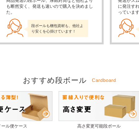
商品発送の段ボール、厚紙封筒など他社より
発送がス
も断然安く、発送も速いので購入を決めまし
に発注す
た。
っていま
段ボールも梱包資材も、他社よ
り安くを心掛けています！
おすすめ段ボール
Cardboard
メール便ケース
高さ変更可能段ボール