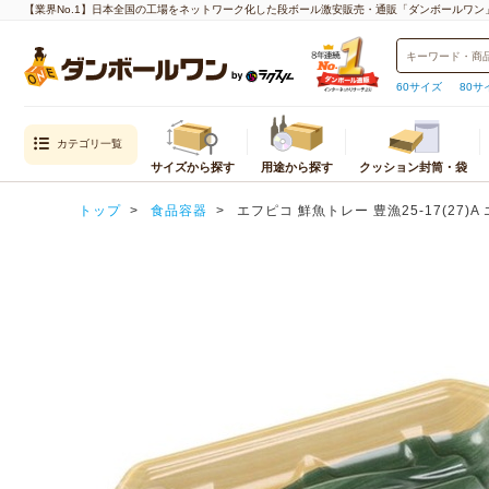
【業界No.1】日本全国の工場をネットワーク化した段ボール激安販売・通販「ダンボールワン
60サイズ
80サ
カテゴリ一覧
サイズから探す
用途から探す
クッション封筒・袋
目的から探す
封筒・クッション
内寸
トップ
食品容器
エフピコ 鮮魚トレー 豊漁25-17(27)
通販用（国内発送）
クッション封筒
重量物・越境EC（海外発送）用
封筒
宅配サイズ
メール便対
エコ資材
厚紙封筒
小さいダンボール（60サイズ以下）
クロネコゆ
引越し用
宅配60サイズ
ネコポス
テイクアウト・デリバリー用
宅配80サイズ
クロネコゆ
デザイン入り
宅配100サイズ
クリックポ
われもの用
宅配120サイズ
ゆうパケッ
水濡れ防止
宅配140サイズ
ゆうパケッ
生産性向上
宅配160サイズ
ゆうパケッ
宅配170サイズ
定形外郵便
宅配180サイズ
飛脚メール