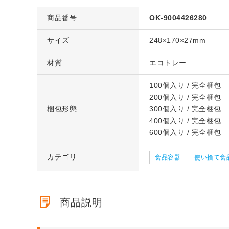
商品番号
OK-9004426280
サイズ
248×170×27mm
材質
エコトレー
ズ 段
【宅配80サイズ】定番段ボー
【広告入】宅配80
サイ
【広告入】宅配50サイズ 段ボ
クッション封筒（
サイ
【広告入】宅配50サイズ 段ボ
クッション封筒（
更可
ル箱（DA004）
ール箱
ール箱
100個入り / 完全梱包
大）※A4不可
ール箱
大）※A4不可
格※
1枚 71.9円～
1枚 40.4円～
200個入り / 完全梱包
1枚 20.8円～
1枚 21.1円～
1枚 20.8円～
1枚 21.1円～
梱包形態
300個入り / 完全梱包
詳しくみる
詳しくみ
詳しくみる
詳しくみ
詳しくみる
詳しくみ
400個入り / 完全梱包
600個入り / 完全梱包
カテゴリ
食品容器
使い捨て食
商品説明