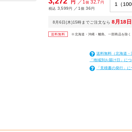
3,272
円
／1
32.7
個
円
3,599
／1
36
税込
円
個
円
8月18日
8月6日(木)15時までご注文なら
送料無料
※北海道・沖縄・離島、一部商品を除く
送料無料（北海道・
「地域別お届け日」につ
「見積書の発行」に
を
は
を
は
を
は