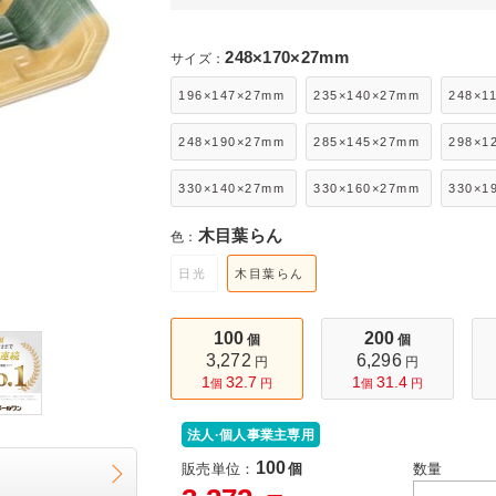
ール便
248×170×27mm
サイズ：
196×147×27mm
235×140×27mm
248×1
248×190×27mm
285×145×27mm
298×1
330×140×27mm
330×160×27mm
330×1
木目葉らん
色：
日光
木目葉らん
100
200
個
個
3,272
6,296
円
円
1
32.7
1
31.4
個
円
個
円
法人·個人事業主専用
100
販売単位：
個
数量