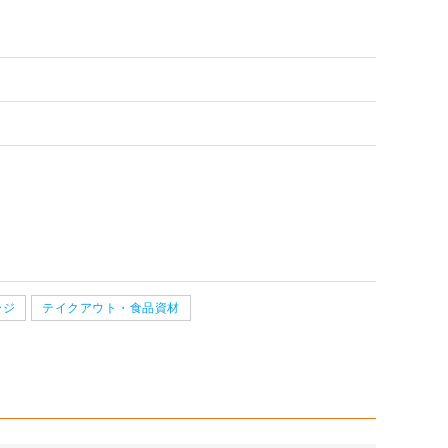
配80サイズ 段ボ
【宅配60サイズ】定番ダンボ
【広告入
配120サイズ 段
【宅配80サイズ】定番段ボー
【広告入
イズ】定番段ボー
【広告入】宅配80サイズ 段ボ
【広告入
サイズ）
ール箱（クロネコボックス6）
ボール
さ3段階変更可
ル箱（DA004）
ボール
4）
ール箱
ボール
ペーン価格※
1枚 32.5円～
1枚 81.
能）※
1枚 71.9円～
1枚 289
能）※
1枚 40.4円～
1枚 289
しくみる
詳しくみる
しくみる
詳しくみる
しくみる
詳しくみる
ージ
テイクアウト・食品資材