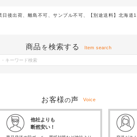
業日後出荷、離島不可、サンプル不可、【別途送料】北海道18
商品
検索する
を
Item search
お客様
声
の
Voice
他社よりも
断然安い！