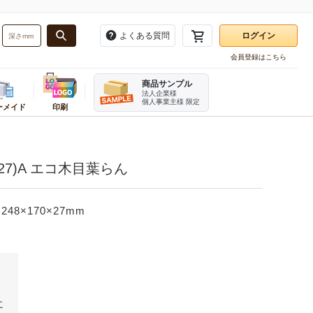
よくある質問
ログイン
会員登録はこちら
お気に入り一覧
商品サンプル
注文履歴
法人企業様
個人事業主様 限定
ーメイド
印刷
再注文
・バンド
務用品
ーダーメイドかんたん見積もり
業種別
梱包用品
販促用品
ログアウト
資材
ンボール箱(A式みかん箱・ヤッコ
テイクアウト・食品資材
角あて・エッジボード
タグ・提げ札・ラベラー
27)A エコ木目葉らん
ホルダー
品
お酒パッケージ
ビニール紐
のぼり
刷ダンボール箱(A式みかん箱)
フルーツ資材
デリバリーパック
割引シール
ダンボール・シート
直産品用資材
荷札
レジ用品
248×170×27mm
ンボール仕切り
機器
菓子・スイーツ資材
開梱用カッター
伝票
み立てケース
イター
ベーカリー資材
箱切り名人
チプチ緩衝材
メラ
カフェ資材
発泡スチロール・保冷箱
テリア
精肉・加工食品パッケージ
ケアマークシール
宛名ラベル用紙
オリジナルシール印刷
に
ステープラー