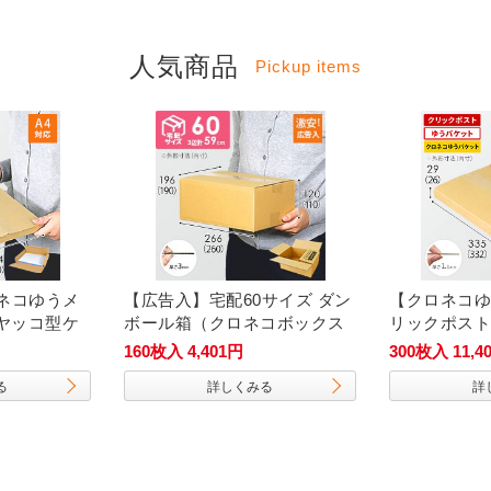
人気商品
Pickup items
ネコゆうメ
【広告入】宅配60サイズ ダン
【クロネコゆ
・ヤッコ型ケ
ボール箱（クロネコボックス
リックポスト
6）
ト】厚さ3c
160枚入 4,401円
300枚入 11,4
ス（A4サイ
る
詳しくみる
詳