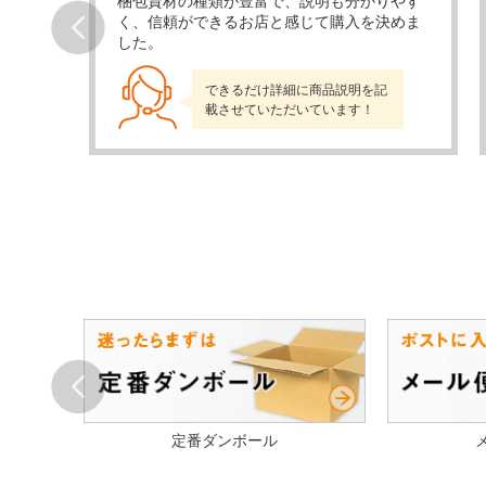
当日発
梱包資材の種類が豊富で、説明も分かりやす
かり
く、信頼ができるお店と感じて購入を決めま
した。
Prev
できるだけ詳細に商品説明を記
載させていただいています！
Prev
ル
定番ダンボール