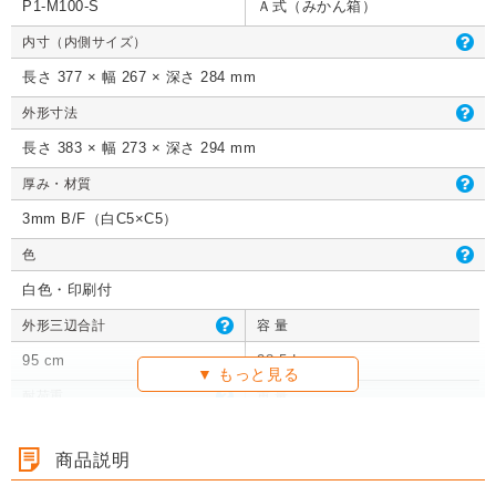
クッション封筒（ネ
【広告入】宅配60サ
【宅配80サイズ】定
【広告入】
P1-M100-S
Ａ式（みかん箱）
コポス最大）※A4
サイズ 段ボール箱
番段ボール箱（DA0
イズ 段ボ
コポス最大）※A4
イズ 段ボール箱
サイズ 段ボール箱
番段ボール
コポス最大）※A4
イズ 段ボール箱
番段ボール箱（DA0
イズ 段ボ
不可
（高さ3段階変更可
04）
1枚 21.1円～
不可
1枚 133.7円～
1枚 71.9円～
（高さ3段階変更可
1枚 40.4
04）
1枚 21.1円～
不可
1枚 25.7円～
1枚 133.7円～
04）
1枚 71.9
内寸（内側サイズ）
1枚 21.1円～
1枚 25.7円～
1枚 71.9円～
1枚 40.4
能）※キャンペーン
能）※キャンペーン
価格※
価格※
長さ 377 × 幅 267 × 深さ 284 mm
外形寸法
長さ 383 × 幅 273 × 深さ 294 mm
詳しくみる
詳しくみる
詳しくみる
詳し
詳しくみる
詳しくみる
詳しくみる
詳し
詳しくみる
詳しくみる
詳しくみる
詳し
厚み・材質
3mm B/F（白C5×C5）
色
白色・印刷付
外形三辺合計
容 量
95 cm
28.5 L
耐荷重
重 量
5 kg
1枚あたり 373g
商品説明
梱包形態