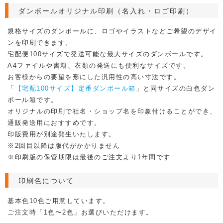
100枚入り / 簡易梱包 / 梱包サイズ：575×660×310 2個口
ダンボールオリジナル印刷（名入れ・ロゴ印刷）
200枚入り / 簡易梱包 / 梱包サイズ：575×660×310 4個口
300枚入り / 簡易梱包 / 梱包サイズ：575×660×310 6個口
500枚入り / 簡易梱包 / 梱包サイズ：575×660×310 10個口
規格サイズのダンボールに、ロゴやイラストなどご希望のデザイ
800枚入り / 簡易梱包 / 梱包サイズ：575×660×310 16個口
ンを印刷できます。
宅配便100サイズで発送可能な最大サイズのダンボールです。
カテゴリ
A4ファイルや書籍、衣類の発送にも便利なサイズです。
ロゴ印刷（大ロット）ダンボール
特設ページ2
お客様からの要望を形にした汎用性の高い寸法です。
「
【宅配100サイズ】定番ダンボール箱
」と同サイズの白色ダン
大ロットロゴ印刷ダンボール（特設）
【名入れ印刷】100サイズ
ボール箱です。
オリジナルの印刷で社名・ショップ名を印象付けることができ、
通販発送用におすすめです。
印版費用が別途発生いたします。
※2回目以降は版代がかかりません
※印刷版の保管期限は最後のご注文より1年間です
印刷色について
基本色10色ご用意しています。
ご注文時「1色〜2色」お選びいただけます。