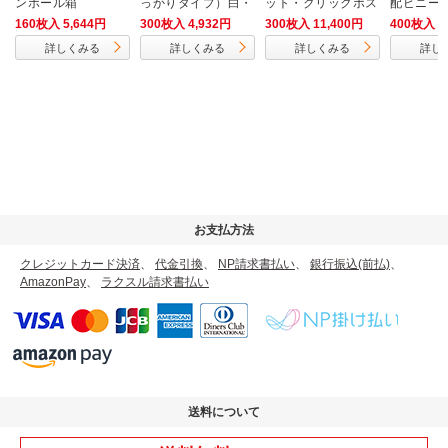
ンボール箱
っかりタイプ）白・
ット・クリックポス
配ビニール
DVDサイズ
ト・ゆうパケット】
サイズ）
160枚入 5,644円
300枚入 4,932円
300枚入 11,400円
400枚入 3
厚さ3cm・ヤッコ型
詳しくみる
詳しくみる
詳しくみる
詳し
ケース（A4サイ
ズ）
お支払方法
クレジットカード決済
、
代金引換
、
NP請求書払い
、
銀行振込(前払)
、
AmazonPay
、
ラクスル請求書払い
送料について