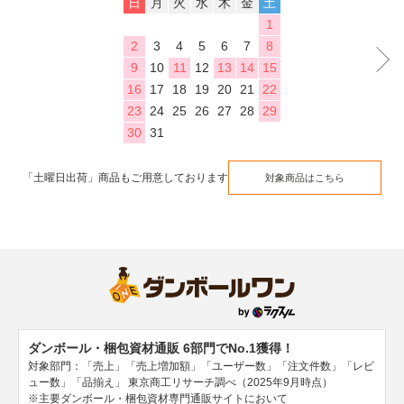
日
月
火
水
木
金
土
1
2
3
4
5
6
7
8
9
10
11
12
13
14
15
16
17
18
19
20
21
22
23
24
25
26
27
28
29
30
31
「土曜日出荷」商品もご用意しております
対象商品はこちら
ダンボール・梱包資材通販 6部門でNo.1獲得！
対象部門：「売上」「売上増加額」「ユーザー数」「注文件数」「レビ
ュー数」「品揃え」
東京商工リサーチ調べ（2025年9月時点）
※主要ダンボール・梱包資材専門通販サイトにおいて