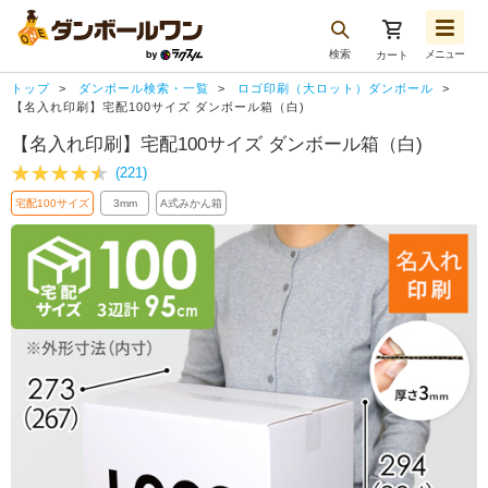
検索
メニュー
カート
お気に入り一覧
トップ
ダンボール検索・一覧
ロゴ印刷（大ロット）ダンボール
注文履歴
【名入れ印刷】宅配100サイズ ダンボール箱（白)
【名入れ印刷】宅配100サイズ ダンボール箱（白)
再注文
(221)
ログアウト
宅配100サイズ
3mm
A式みかん箱