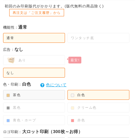
初回のみ印刷版代がかかります。(版代無料の商品除く)
再注文は「ご注文履歴」から
通常
機能性：
通常
ワンタッチ底
なし
広告：
あり
なし
白色
色・印刷：
色について
茶色
白色
黒色
クリーム色
青色・ホープ
赤色
大ロット印刷（300枚～お得）
ロゴ印刷：