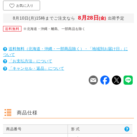
お気に入り
8月28日
(金)
8月10日(月)15時までご注文なら
出荷予定
送料無料
※北海道・沖縄・離島、一部商品を除く
送料無料（北海道・沖縄・一部商品除く）・「地域別お届け日」に
ついて
「お支払方法」について
「キャンセル・返品」について
を
は
を
は
を
は
商品仕様
商品番号
形 式
クッション封筒（ネ
【広告入】宅配120
【宅配80サイズ】定
【広告入】
クッション封筒（ネ
【広告入】宅配60サ
【広告入】宅配120
【宅配80