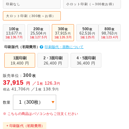
印刷なし
小ロット印刷（～300枚お得）
大ロット印刷（300枚～お得）
100
200
300
500
800
枚
枚
枚
枚
枚
13,677
25,504
37,915
62,516
98,763
円
円
円
円
円
1
136.7
1
127.5
1
126.3
1
125
1
123.4
枚
円
枚
円
枚
円
枚
円
枚
円
印刷版代（初期費用）
印刷版代・面数について
1面印刷
2・3面印刷
4・5面印刷
19,400 円
26,400 円
36,400 円
300
販売単位：
枚
37,915
／1
126.3
円
枚
円
41,706
／1
138.9
税込
円
枚
円
数量
※ こちらの商品はパソコンからご注文ください
+ 印刷版代（初期費用）