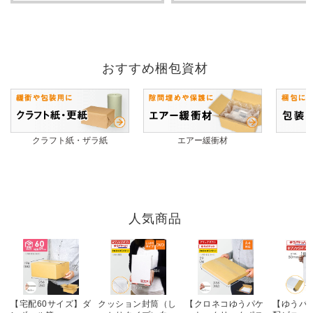
おすすめ梱包資材
クラフト紙・ザラ紙
エアー緩衝材
人気商品
【宅配60サイズ】ダ
クッション封筒（し
【クロネコゆうパケ
【ゆうパ