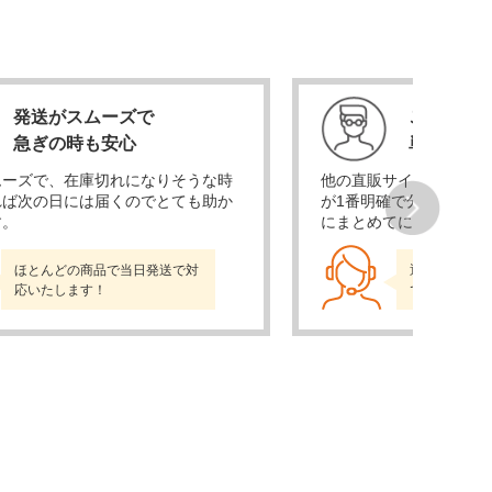
発送がスムーズで
ここが一
急ぎの時も安心
単価が安
ムーズで、在庫切れになりそうな時
他の直販サイトも比較検
れば次の日には届くのでとても助か
が1番明確で分かりやす
す。
にまとめてに頼めるので
Next
ほとんどの商品で当日発送で対
通販売上No.
応いたします！
でお届けしま