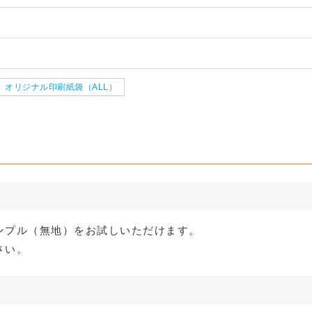
サイズ 段ボ
クッション封筒（ネコポス最
【広告入】宅
0サイズ 段
【宅配80サイズ】定番段ボー
【広告入】宅
サイズ 段ボ
クッション封筒（ネコポス最
【広告入】宅
大）※A4不可
ボール箱（高
段階変更可
ル箱（DA004）
ボール箱（高
大）※A4不可
ール箱
能）※キャン
ン価格※
1枚 21.1円～
1枚 133.7円～
能）※キャン
1枚 71.9円～
1枚 289.5円～
1枚 21.1円～
1枚 25.7円～
る
詳しくみる
詳
る
詳しくみる
詳
る
詳しくみる
詳
オリジナル印刷紙袋（ALL）
ンプル（無地）をお試しいただけます。
さい。