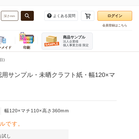
よくある質問
ログイン
会員登録はこちら
お気に入り一覧
商品サンプル
注文履歴
法人企業様
個人事業主様 限定
ーメイド
印刷
再注文
・バンド
務用品
ーダーメイドかんたん見積もり
業種別
梱包用品
販促用品
日)
ログアウト
資材
ンボール箱(A式みかん箱・ヤッコ
テイクアウト・食品資材
角あて・エッジボード
タグ・提げ札・ラベラー
用サンプル・未晒クラフト紙・幅120×マ
ホルダー
品
お酒パッケージ
ビニール紐
のぼり
刷ダンボール箱(A式みかん箱)
フルーツ資材
デリバリーパック
割引シール
ダンボール・シート
直産品用資材
荷札
レジ用品
ンボール仕切り
機器
菓子・スイーツ資材
開梱用カッター
伝票
み立てケース
イター
ベーカリー資材
箱切り名人
チプチ緩衝材
メラ
カフェ資材
発泡スチロール・保冷箱
幅120×マチ110×高さ360mm
テリア
精肉・加工食品パッケージ
ケアマークシール
宛名ラベル用紙
ルです。
オリジナルシール印刷
ステープラー
お試し