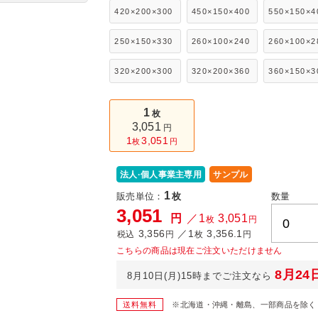
420×200×300
450×150×400
550×150×4
250×150×330
260×100×240
260×100×2
320×200×300
320×200×360
360×150×3
1
枚
3,051
円
1
3,051
枚
円
法人·個人事業主専用
サンプル
1
販売単位：
枚
数量
3,051
円
／1
3,051
枚
円
3,356
／1
3,356.1
税込
円
枚
円
こちらの商品は現在ご注文いただけません
8月24
8月10日(月)15時までご注文なら
送料無料
※北海道・沖縄・離島、一部商品を除く