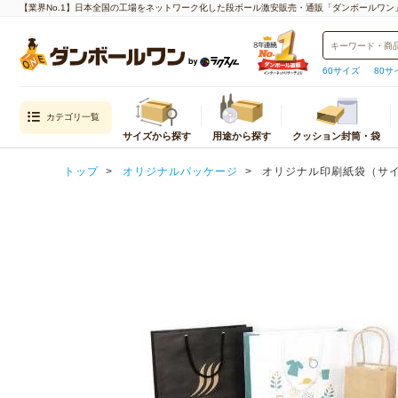
【業界No.1】日本全国の工場をネットワーク化した段ボール激安販売・通販「ダンボールワン
60サイズ
80サ
カテゴリ一覧
サイズから探す
用途から探す
クッション封筒・袋
目的から探す
封筒・クッション
内寸
トップ
オリジナルパッケージ
オリジナル印刷紙袋（サイズ
通販用（国内発送）
クッション封筒
重量物・越境EC（海外発送）用
封筒
宅配サイズ
メール便対
エコ資材
厚紙封筒
小さいダンボール（60サイズ以下）
クロネコゆ
引越し用
宅配60サイズ
ネコポス
テイクアウト・デリバリー用
宅配80サイズ
クロネコゆ
デザイン入り
宅配100サイズ
クリックポ
われもの用
宅配120サイズ
ゆうパケッ
水濡れ防止
宅配140サイズ
ゆうパケッ
生産性向上
宅配160サイズ
ゆうパケッ
宅配170サイズ
定形外郵便
宅配180サイズ
飛脚メール