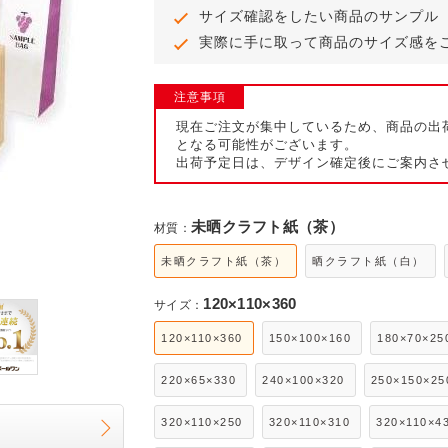
サイズ確認をしたい商品のサンプル
ール便
実際に手に取って商品のサイズ感を
注意事項
現在ご注文が集中しているため、商品の出
となる可能性がございます。
出荷予定日は、デザイン確定後にご案内さ
未晒クラフト紙（茶）
材質：
未晒クラフト紙（茶）
晒クラフト紙（白）
120×110×360
サイズ：
120×110×360
150×100×160
180×70×25
220×65×330
240×100×320
250×150×25
320×110×250
320×110×310
320×110×4