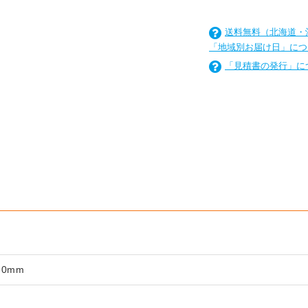
送料無料（北海道・
「地域別お届け日」につ
「見積書の発行」に
を
は
を
は
を
は
60mm