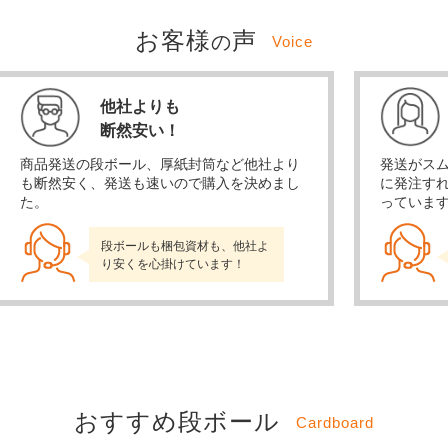
お客様
声
の
Voice
他社よりも
断然安い！
商品発送の段ボール、厚紙封筒など他社より
発送がス
も断然安く、発送も速いので購入を決めまし
に発注す
た。
っていま
段ボールも梱包資材も、他社よ
り安くを心掛けています！
おすすめ段ボール
Cardboard