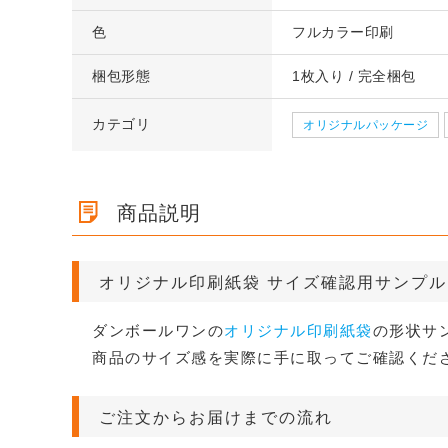
ズ 段
クッション封筒（DVDサイ
【広告入】宅配50
ポス最
【広告入】宅配60サイズ 段ボ
【広告入】宅配12
ズ 段
クッション封筒（DVDサイ
【広告入】宅配50
ズ）
ール箱
ール箱
色
フルカラー印刷
ボール箱（高さ3
ズ）
ール箱
1枚 16.4円～
1枚 20.8円～
能）※キャンペー
1枚 25.7円～
1枚 133.7円～
1枚 16.4円～
1枚 20.8円～
梱包形態
1枚入り / 完全梱包
詳しくみる
詳しくみ
詳しくみる
詳しくみ
詳しくみる
詳しくみ
カテゴリ
オリジナルパッケージ
商品説明
オリジナル印刷紙袋 サイズ確認用サンプル
ダンボールワンの
オリジナル印刷紙袋
の形状サ
商品のサイズ感を実際に手に取ってご確認くだ
ご注文からお届けまでの流れ