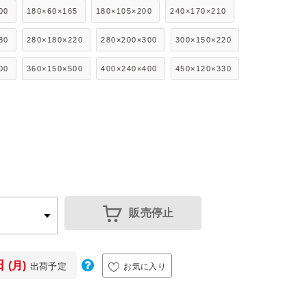
00
180×60×165
180×105×200
240×170×210
80
280×180×220
280×200×300
300×150×220
00
360×150×500
400×240×400
450×120×330
販売停止
日
(月)
出荷予定
お気に入り