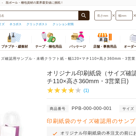
」- 段ボール・梱包資材の業界最安値に挑戦！
イズ
ネコポス
クリックポスト
クッション封筒
プチプチ・緩衝材
テープ・梱包用品
パッケージ
店舗・事務用品
オーダ
封筒・厚紙封筒
プチプチ
梱包物から探す
梱包用テープ
おすすめ店舗・事務用品
宅配袋・宅配ビニール袋
緩衝材
パッケージ
ストレッチフィルム
カテゴリ別店舗・事
オ
サイズ検索
確認用サンプル・未晒クラフト紙・幅120×マチ110×高さ360mm・3営業
プチプチ
小物・アクセサリー用
テープ
ギフトボックス
宅配袋
紙緩衝材
紙袋
ストレッチフィルム
テイクアウト・食品
ダ
型)
オリジナル印刷紙袋（サイズ確認
プチプチロールスタンド
本・CD・DVD・マンガ・レコード
テープカッター
紙袋
宅配ビニール袋
エアー緩衝材
ギフトボックス
ストレッチフィルム
衛生・医療・介護用
応サイズ
底面サイズ
用
印
オーダーメイドプチプチ
OPP袋
発泡緩衝材
個装箱
PPバンド
文房具・事務用品
チ110×高さ360mm・3営業日)
うパケット
A5サイズ
ポスター・カレンダー用
板
ラッピング用品
ミラーマット
OPP袋
荷造機・封緘機
日用品・生活雑貨
B5サイズ
(1)
レジャー用品・趣味用品
ダ
ラミネート袋
巻きダンボール
ラミネート袋
PC・プリンタ周辺
うメール
A4サイズ
洋服・スーツ・靴用
組
ポリ袋
ネット緩衝材
ラッピング資材
事務機器・ラベルラ
スト
B4サイズ
食品用
プ
紙コップ・プラコップ
保冷エコクッション
シール・ラベル
電化製品・照明・カ
PPB-000-000-001
ト
A3サイズ
商品番号
サイズ
お酒用
使い捨て食品容器
フルーツキャップ
ポリ袋
オフィス家具・イン
トパフ
コピー用紙・トナー・インク
紙パッキン
その他店舗用品
印刷紙袋のサイズ確認用のサンプ
トポスト
薄葉紙
オリジナル印刷紙袋の本注文の前に
便