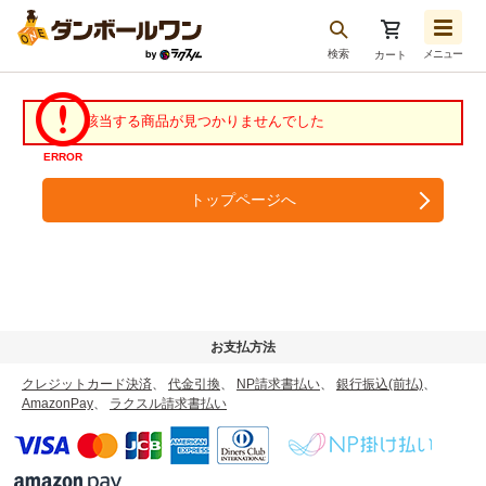
検索
メニュー
カート
お気に入り一覧
注文履歴
該当する商品が見つかりませんでした
再注文
ERROR
ログアウト
トップページへ
お支払方法
クレジットカード決済
、
代金引換
、
NP請求書払い
、
銀行振込(前払)
、
AmazonPay
、
ラクスル請求書払い