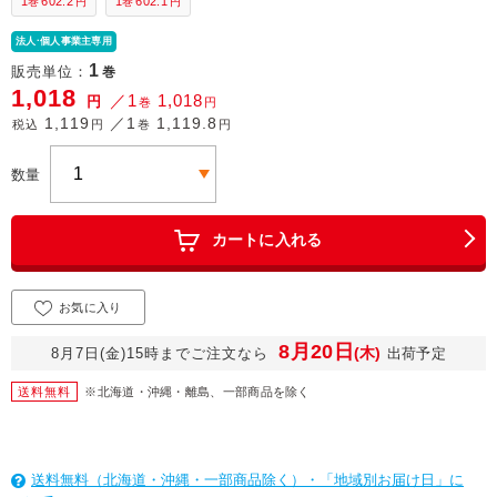
1
602.2
1
602.1
巻
円
巻
円
法人·個人事業主専用
1
販売単位：
巻
1,018
／1
1,018
円
巻
円
1,119
／1
1,119.8
税込
円
巻
円
数量
カートに入れる
お気に入り
8月20日
(木)
8月7日(金)15時までご注文なら
出荷予定
送料無料
※北海道・沖縄・離島、一部商品を除く
送料無料（北海道・沖縄・一部商品除く）・「地域別お届け日」に