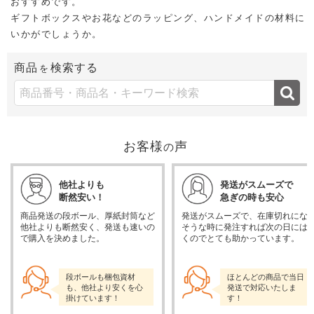
おすすめです。
ギフトボックスやお花などのラッピング、ハンドメイドの材料に
いかがでしょうか。
商品
検索する
を
お客様
声
の
他社よりも
発送がスムーズで
断然安い！
急ぎの時も安心
商品発送の段ボール、厚紙封筒など
発送がスムーズで、在庫切れにな
他社よりも断然安く、発送も速いの
そうな時に発注すれば次の日には
で購入を決めました。
くのでとても助かっています。
段ボールも梱包資材
ほとんどの商品で当日
も、他社より安くを心
発送で対応いたしま
掛けています！
す！