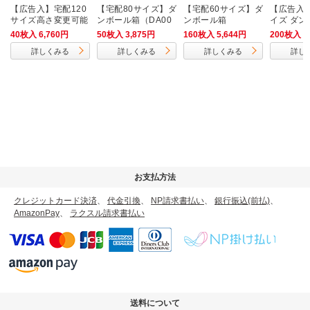
【広告入】宅配120
【宅配80サイズ】ダ
【宅配60サイズ】ダ
【広告入】
サイズ高さ変更可能
ンボール箱（DA00
ンボール箱
イズ ダン
ダンボール箱
4）
40枚入 6,760円
50枚入 3,875円
160枚入 5,644円
200枚入 4
詳しくみる
詳しくみる
詳しくみる
詳し
お支払方法
クレジットカード決済
、
代金引換
、
NP請求書払い
、
銀行振込(前払)
、
AmazonPay
、
ラクスル請求書払い
送料について