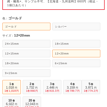
縄・離島×、サンプル不可、【北海道・九州送料】660円（税込・
1個口あたり）
ゴールド
色：
ゴールド
シルバー
12×20mm
サイズ：
24×15mm
18×15mm
12×15mm
12×20mm
18×20mm
6×15mm
9×15mm
1
2
3
4
5
巻
巻
巻
巻
巻
1,018
1,732
2,446
3,159
3,871
円
円
円
円
円
1
1,018
1
866
1
815.3
1
789.7
1
774.2
巻
円
巻
円
巻
円
巻
円
巻
円
10
20
巻
巻
6,022
12,043
円
円