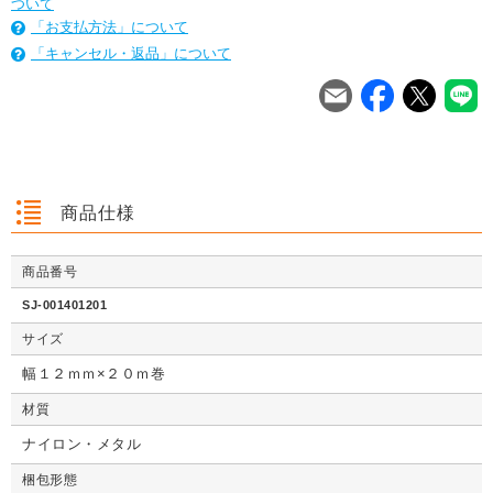
ついて
「お支払方法」について
「キャンセル・返品」について
を
は
を
は
を
は
商品仕様
商品番号
クッション封筒（ネ
【広告入】宅配120
【宅配80サイズ】定
【広告入】
クッション封筒（ネ
【広告入】宅配60サ
【広告入】宅配120
【宅配80
クッション封筒（ネ
【広告入】宅配60サ
【宅配80サイズ】定
【広告入】
SJ-001401201
コポス最大）※A4
サイズ 段ボール箱
番段ボール箱（DA0
イズ 段ボ
コポス最大）※A4
イズ 段ボール箱
サイズ 段ボール箱
番段ボール
コポス最大）※A4
イズ 段ボール箱
番段ボール箱（DA0
イズ 段ボ
不可
（高さ3段階変更可
04）
1枚 21.1円～
不可
1枚 133.7円～
1枚 71.9円～
（高さ3段階変更可
1枚 40.4
04）
サイズ
1枚 21.1円～
不可
1枚 25.7円～
1枚 133.7円～
04）
1枚 71.9
1枚 21.1円～
1枚 25.7円～
1枚 71.9円～
1枚 40.4
能）※キャンペーン
能）※キャンペーン
価格※
価格※
幅１２ｍｍ×２０ｍ巻
材質
ナイロン・メタル
詳しくみる
詳しくみる
詳しくみる
詳し
詳しくみる
詳しくみる
詳しくみる
詳し
詳しくみる
詳しくみる
詳しくみる
詳し
梱包形態