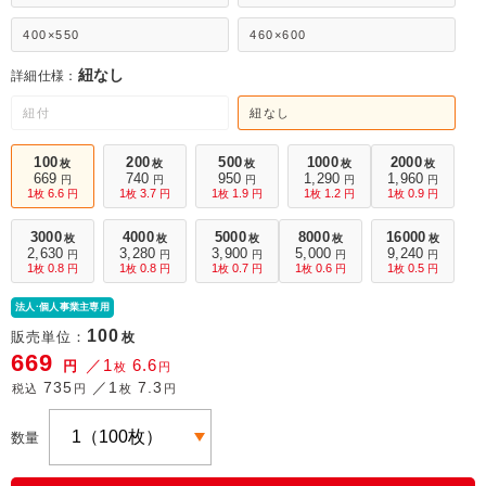
400×550
460×600
紐なし
詳細仕様：
紐付
紐なし
100
200
500
1000
2000
枚
枚
枚
枚
枚
669
740
950
1,290
1,960
円
円
円
円
円
1
6.6
1
3.7
1
1.9
1
1.2
1
0.9
枚
円
枚
円
枚
円
枚
円
枚
円
3000
4000
5000
8000
16000
枚
枚
枚
枚
枚
2,630
3,280
3,900
5,000
9,240
円
円
円
円
円
1
0.8
1
0.8
1
0.7
1
0.6
1
0.5
枚
円
枚
円
枚
円
枚
円
枚
円
法人·個人事業主専用
100
販売単位：
枚
669
／1
6.6
円
枚
円
735
／1
7.3
税込
円
枚
円
数量