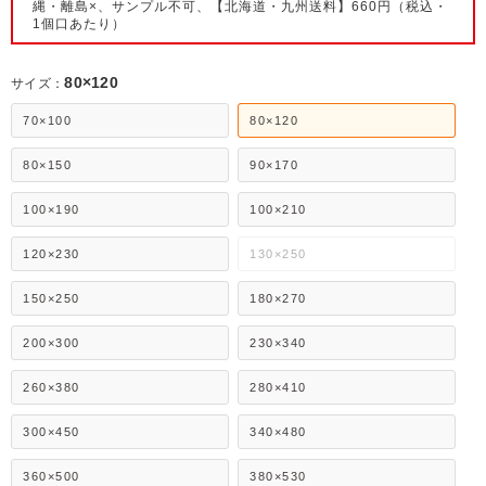
縄・離島×、サンプル不可、【北海道・九州送料】660円（税込・
1個口あたり）
80×120
サイズ：
70×100
80×120
80×150
90×170
100×190
100×210
120×230
130×250
150×250
180×270
200×300
230×340
260×380
280×410
300×450
340×480
360×500
380×530