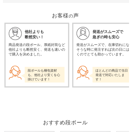
お客様
声
の
他社よりも
発送がスムーズで
断然安い！
急ぎの時も安心
商品発送の段ボール、厚紙封筒など
発送がスムーズで、在庫切れにな
他社よりも断然安く、発送も速いの
そうな時に発注すれば次の日には
で購入を決めました。
くのでとても助かっています。
段ボールも梱包資材
ほとんどの商品で当日
も、他社より安くを心
発送で対応いたしま
掛けています！
す！
おすすめ段ボール