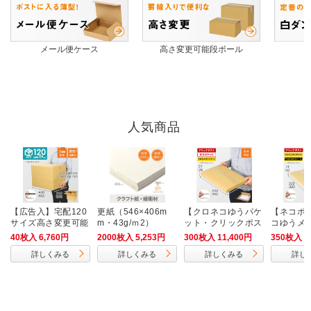
メール便ケース
高さ変更可能段ボール
人気商品
【広告入】宅配120
更紙（546×406m
【クロネコゆうパケ
【ネコポ
サイズ高さ変更可能
m・43g/ｍ2）
ット・クリックポス
コゆうメ
ダンボール箱
ト・ゆうパケット】
2cm・ヤ
40枚入 6,760円
2000枚入 5,253円
300枚入 11,400円
350枚入 1
厚さ3cm・ヤッコ型
ス（A4サ
詳しくみる
詳しくみる
詳しくみる
詳し
ケース（A4サイ
ズ）