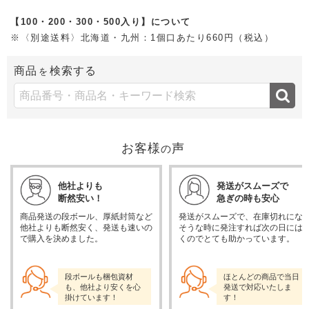
【100・200・300・500入り】について
※〈別途送料〉北海道・九州：1個口あたり660円（税込）
商品
検索する
を
お客様
声
の
他社よりも
発送がスムーズで
断然安い！
急ぎの時も安心
商品発送の段ボール、厚紙封筒など
発送がスムーズで、在庫切れにな
他社よりも断然安く、発送も速いの
そうな時に発注すれば次の日には
で購入を決めました。
くのでとても助かっています。
段ボールも梱包資材
ほとんどの商品で当日
も、他社より安くを心
発送で対応いたしま
掛けています！
す！