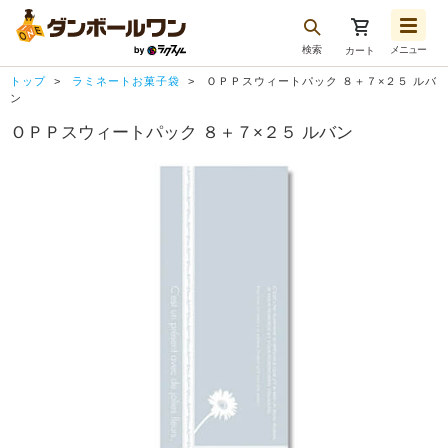
検索
メニュー
カート
お気に入り一覧
トップ
ラミネートお菓子袋
ＯＰＰスウィートパック ８＋７×２５ ルバ
注文履歴
ン
ＯＰＰスウィートパック ８＋７×２５ ルバン
再注文
ログアウト