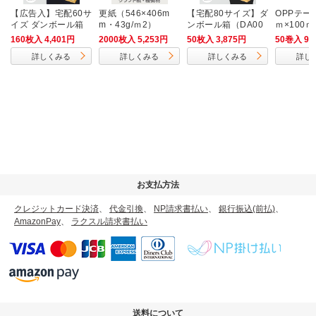
【広告入】宅配60サ
更紙（546×406m
【宅配80サイズ】ダ
OPPテー
イズ ダンボール箱
m・43g/ｍ2）
ンボール箱（DA00
ｍ×100
（クロネコボックス
4）
中梱包用／
160枚入 4,401円
2000枚入 5,253円
50枚入 3,875円
50巻入 9,
6）
m厚）
詳しくみる
詳しくみる
詳しくみる
詳し
お支払方法
クレジットカード決済
、
代金引換
、
NP請求書払い
、
銀行振込(前払)
、
AmazonPay
、
ラクスル請求書払い
送料について