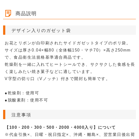
ラミネートお菓子袋
ラミネート袋（デザイン・柄入り）
商品説明
ラミネートガゼット袋
ラミネート袋
デザイン入りのガゼット袋
お花とリボンが白印刷されたサイドガゼットタイプのポリ袋。
サイズは厚さ0.04×幅80（全体幅150・マチ70）×高さ250mm
で、食品衛生法規格基準適合商品です。
乾燥剤を一緒に入れてヒートシールでき、サクサクした食感を長
く楽しみたい焼き菓子などに適しています。
V字型の切り口（Vノッチ）付きで開封も簡単です。
●乾燥剤：使用可
●脱酸素剤：使用不可
注意事項
【100・200・300・500・2000・4000入り】について
※代金引換×、日曜・祝日指定×、沖縄・離島×、翌営業日後出荷