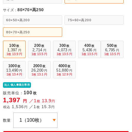
80×70×高250
サイズ：
60×50×高200
75×60×高200
80×70×高250
100
200
300
400
500
枚
枚
枚
枚
枚
1,397
2,714
4,073
5,436
6,795
円
円
円
円
円
1
13.9
1
13.5
1
13.5
1
13.5
1
13.5
枚
円
枚
円
枚
円
枚
円
枚
円
1000
2000
4000
枚
枚
枚
13,490
26,200
51,880
円
円
円
1
13.4
1
13.1
1
12.9
枚
円
枚
円
枚
円
法人·個人事業主専用
100
販売単位：
枚
1,397
／1
13.9
円
枚
円
1,536
／1
15.3
税込
円
枚
円
数量