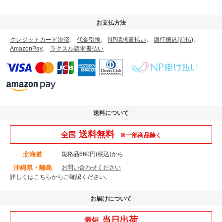
お支払方法
クレジットカード決済
、
代金引換
、
NP請求書払い
、
銀行振込(前払)
、
AmazonPay
、
ラクスル請求書払い
送料について
送料無料
全国
※一部商品除く
北海道
規格品660円(税込)から
沖縄県・離島
お問い合わせください
詳しくはこちら
からご確認ください。
お届けについて
当日出荷
最短