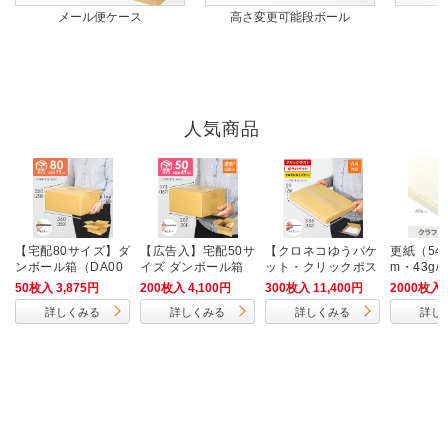
メール便ケース
高さ変更可能段ボール
人気商品
【宅配80サイズ】ダ
【広告入】宅配50サ
【クロネコゆうパケ
更紙（546
ンボール箱（DA00
イズ ダンボール箱
ット・クリックポス
m・43g/
4）
ト・ゆうパケット】
50枚入 3,875円
200枚入 4,100円
300枚入 11,400円
2000枚入 
厚さ3cm・ヤッコ型
詳しくみる
詳しくみる
詳しくみる
詳し
ケース（A4サイ
ズ）