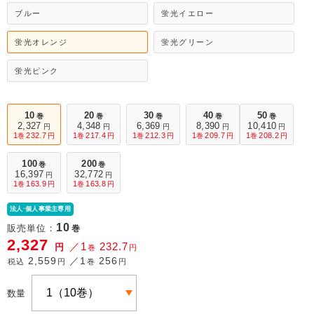
ブルー
蛍光イエロー
蛍光オレンジ
蛍光グリーン
蛍光ピンク
10
20
30
40
50
巻
巻
巻
巻
巻
2,327
4,348
6,369
8,390
10,410
円
円
円
円
円
1
232.7
1
217.4
1
212.3
1
209.7
1
208.2
巻
円
巻
円
巻
円
巻
円
巻
円
100
200
巻
巻
16,397
32,772
円
円
1
163.9
1
163.8
巻
円
巻
円
法人·個人事業主専用
10
販売単位：
巻
2,327
／1
232.7
円
巻
円
2,559
／1
256
税込
円
巻
円
数量