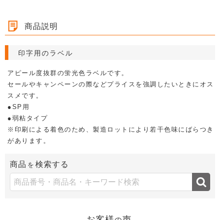
タグ・提げ札・ラベラー
ハンドラベラー
シール・ラベル
商品説明
印字用のラベル
アピール度抜群の蛍光色ラベルです。
セールやキャンペーンの際などプライスを強調したいときにオス
スメです。
●SP用
●弱粘タイプ
※印刷による着色のため、製造ロットにより若干色味にばらつき
があります。
商品
検索する
を
お客様
声
の