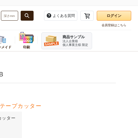
よくある質問
ログイン
会員登録はこちら
お気に入り一覧
商品サンプル
注文履歴
法人企業様
個人事業主様 限定
ーメイド
印刷
再注文
・バンド
務用品
ーダーメイドかんたん見積もり
業種別
梱包用品
販促用品
ログアウト
資材
ンボール箱(A式みかん箱・ヤッコ
テイクアウト・食品資材
角あて・エッジボード
タグ・提げ札・ラベラー
B
ホルダー
品
お酒パッケージ
ビニール紐
のぼり
刷ダンボール箱(A式みかん箱)
フルーツ資材
デリバリーパック
割引シール
ダンボール・シート
直産品用資材
荷札
レジ用品
ンボール仕切り
機器
菓子・スイーツ資材
開梱用カッター
伝票
み立てケース
イター
ベーカリー資材
箱切り名人
テープカッター
チプチ緩衝材
メラ
カフェ資材
発泡スチロール・保冷箱
テリア
精肉・加工食品パッケージ
ケアマークシール
カッター
宛名ラベル用紙
オリジナルシール印刷
ステープラー