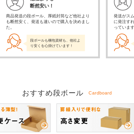
断然安い！
商品発送の段ボール、厚紙封筒など他社より
発送がス
も断然安く、発送も速いので購入を決めまし
に発注す
た。
っていま
段ボールも梱包資材も、他社よ
り安くを心掛けています！
おすすめ段ボール
Cardboard