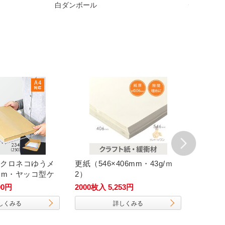
白ダンボール
デザイン段
クロネコゆうメ
更紙（546×406mm・43g/ｍ
【宅配
cm・ヤッコ型ケ
2）
箱（DA
イズ）
00円
2000枚入 5,253円
50枚入 3
しくみる
詳しくみる