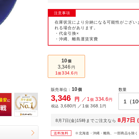
ール便
注意事項
在庫状況により分納になる可能性がござい
れる場合があります。
・代金引換×
・沖縄、離島運賃実費
10
個
3,346
円
1
334.6
個
円
10
販売単位：
個
数量
3,346
円
／1
334.6
個
円
3,680
／1
368.1
税込
円
個
円
8月7日
8月7日(金)15時までご注文なら
送料無料
※北海道・沖縄・離島、一部商品を除く