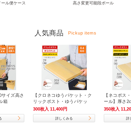
メール便ケース
高さ変更可能段ボール
人気商品
Pickup items
0サイズ高さ
【クロネコゆうパケット・ク
【ネコポス・
ル箱
リックポスト・ゆうパケッ
ール】厚さ2
ト】厚さ3cm・ヤッコ型ケー
ース（A4サ
300枚入 11,400円
350枚入 11,2
ス（A4サイズ）
る
詳しくみる
詳