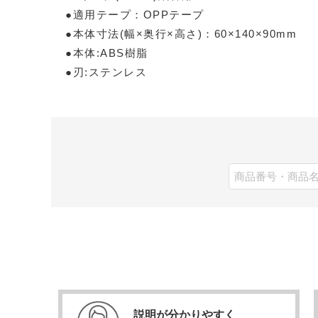
●適用テープ：OPPテープ
●本体寸法(幅×奥行×高さ)：60×140×90mm
●本体:ABS樹脂
●刃:ステンレス
説明が分かりやすく