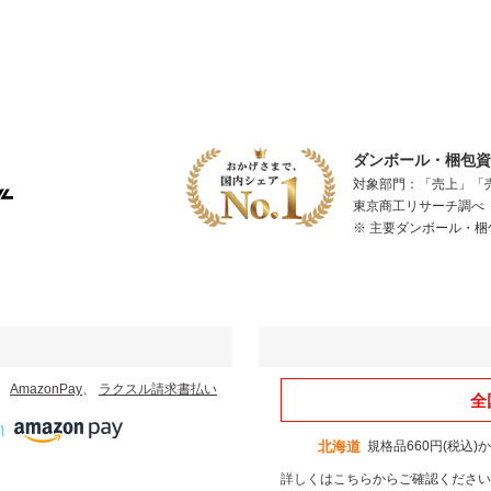
ダンボール・梱包資材
対象部門：「売上」「
東京商工リサーチ調べ（
※ 主要ダンボール・
、
AmazonPay
、
ラクスル請求書払い
全
北海道
規格品660円(税込)
詳しくはこちら
からご確認ください