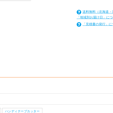
送料無料（北海道・
「地域別お届け日」につ
「見積書の発行」に
を
は
を
は
を
は
ハンディテープカッター