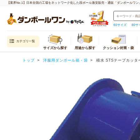
【業界No.1】日本全国の工場をネットワーク化した段ボール激安販売・通販「ダンボールワン
60サイズ
80サ
カテゴリ一覧
サイズから探す
用途から探す
クッション封筒・袋
目的から探す
封筒・クッション
内寸
トップ
洋服用ダンボール箱・袋
積水 STSテープカッター
通販用（国内発送）
クッション封筒
重量物・越境EC（海外発送）用
封筒
宅配サイズ
メール便対
エコ資材
厚紙封筒
小さいダンボール（60サイズ以下）
クロネコゆ
引越し用
宅配60サイズ
ネコポス
テイクアウト・デリバリー用
宅配80サイズ
クロネコゆ
デザイン入り
宅配100サイズ
クリックポ
われもの用
宅配120サイズ
ゆうパケッ
水濡れ防止
宅配140サイズ
ゆうパケッ
生産性向上
宅配160サイズ
ゆうパケッ
宅配170サイズ
定形外郵便
宅配180サイズ
飛脚メール