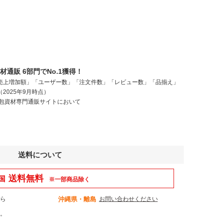
通販 6部門でNo.1獲得！
売上増加額」「ユーザー数」「注文件数」「レビュー数」「品揃え」
2025年9月時点）
梱包資材専門通販サイトにおいて
送料について
送料無料
国
※一部商品除く
から
沖縄県・離島
お問い合わせください
。