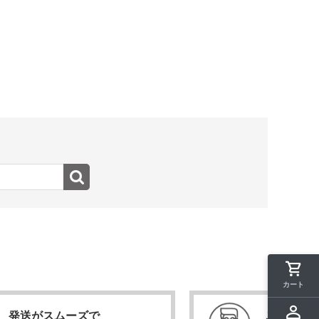
カート
発送がスムーズで
ここが一