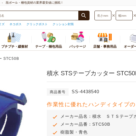
」- 段ボール・梱包資材の業界最安値に挑戦！
イズ
ネコポス
クリックポスト
クッション封筒
プチプチ・緩衝材
テープ・梱包用品
パッケージ
店舗・事務用品
オーダ
封筒・厚紙封筒
プチプチ
梱包物から探す
梱包用テープ
おすすめ店舗・事務用品
宅配袋・宅配ビニール袋
緩衝材
パッケージ
ストレッチフィルム
カテゴリ別店舗・事
オ
サイズ検索
 STC50B
プチプチ
小物・アクセサリー用
テープ
ギフトボックス
宅配袋
紙緩衝材
紙袋
ストレッチフィルム
テイクアウト・食品
ダ
型)
積水 STSテープカッター STC50
プチプチロールスタンド
本・CD・DVD・マンガ・レコード
テープカッター
紙袋
宅配ビニール袋
エアー緩衝材
ギフトボックス
ストレッチフィルム
衛生・医療・介護用
応サイズ
底面サイズ
用
印
オーダーメイドプチプチ
OPP袋
発泡緩衝材
個装箱
PPバンド
文房具・事務用品
うパケット
A5サイズ
ポスター・カレンダー用
板
ラッピング用品
ミラーマット
OPP袋
荷造機・封緘機
日用品・生活雑貨
B5サイズ
SS-4438540
レジャー用品・趣味用品
ダ
商品番号
ラミネート袋
巻きダンボール
ラミネート袋
PC・プリンタ周辺
うメール
A4サイズ
洋服・スーツ・靴用
組
ポリ袋
ネット緩衝材
ラッピング資材
事務機器・ラベルラ
スト
B4サイズ
作業性に優れたハンディタイプの
食品用
プ
紙コップ・プラコップ
保冷エコクッション
シール・ラベル
電化製品・照明・カ
ト
A3サイズ
お酒用
使い捨て食品容器
フルーツキャップ
ポリ袋
オフィス家具・イン
トパフ
メーカー品名：積水 ＳＴＳテープ
コピー用紙・トナー・インク
紙パッキン
その他店舗用品
トポスト
メーカー品番：STC50B
薄葉紙
樹脂製・青色
便