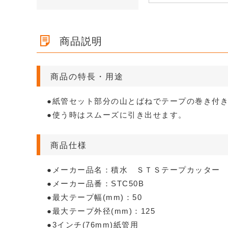
ズ 段ボ
【宅配60サイズ】定番ダンボ
【広告入】宅配10
ズ 段
【広告入】宅配80サイズ 段ボ
【宅配60サイズ
段ボー
【広告入】宅配80サイズ 段ボ
【広告入】宅配16
ール箱（クロネコボックス6）
ボール箱
更可
ール箱（A4サイズ）
ール箱（クロネコ
ール箱
ボール箱（高さ3
格※
1枚 32.5円～
1枚 81.7円～
1枚 52.3円～
1枚 32.5円～
能）※キャンペー
1枚 40.4円～
1枚 289.5円～
商品説明
詳しくみる
詳しくみ
詳しくみる
詳しくみ
詳しくみる
詳しくみ
商品の特長・用途
●紙管セット部分の山とばねでテープの巻き付
●使う時はスムーズに引き出せます。
商品仕様
●メーカー品名：積水 ＳＴＳテープカッター
●メーカー品番：STC50B
●最大テープ幅(mm)：50
●最大テープ外径(mm)：125
●3インチ(76mm)紙管用