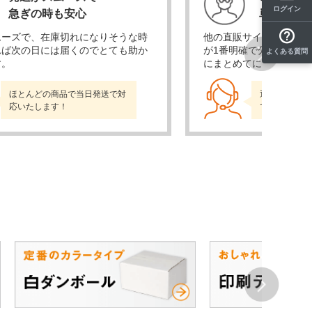
ログイン
急ぎの時も安心
単価が安
ムーズで、在庫切れになりそうな時
他の直販サイトも比較検
れば次の日には届くのでとても助か
が1番明確で分かりやす
よくある質問
す。
にまとめてに頼めるので
Next
ほとんどの商品で当日発送で対
通販売上No.
応いたします！
でお届けしま
Next