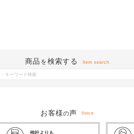
商品
検索する
を
Item search
お客様
声
の
Voice
他社よりも