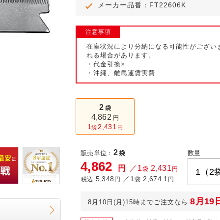
メーカー品番：FT22606K
ール便
注意事項
在庫状況により分納になる可能性がござい
れる場合があります。
・代金引換×
・沖縄、離島運賃実費
2
袋
4,862
円
1
2,431
袋
円
2
販売単位：
袋
数量
4,862
円
／1
2,431
袋
円
5,348
／1
2,674.1
税込
円
袋
円
8月19
8月10日(月)15時までご注文なら