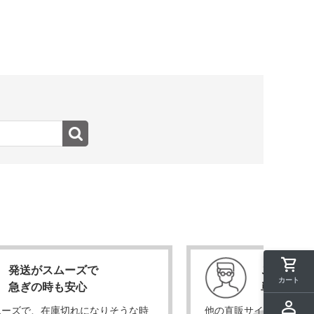
発送がスムーズで
ここが一
カート
急ぎの時も安心
単価が安
ムーズで、在庫切れになりそうな時
他の直販サイトも比較検