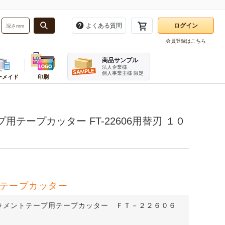
よくある質問
ログイン
会員登録はこちら
お気に入り一覧
商品サンプル
注文履歴
法人企業様
個人事業主様 限定
ーメイド
印刷
再注文
・バンド
務用品
ーダーメイドかんたん見積もり
業種別
梱包用品
販促用品
ログアウト
資材
ンボール箱(A式みかん箱・ヤッコ
テイクアウト・食品資材
角あて・エッジボード
タグ・提げ札・ラベラー
テープカッター FT-22606用替刃 １０
ホルダー
品
お酒パッケージ
ビニール紐
のぼり
刷ダンボール箱(A式みかん箱)
フルーツ資材
デリバリーパック
割引シール
ダンボール・シート
直産品用資材
荷札
レジ用品
ンボール仕切り
機器
菓子・スイーツ資材
開梱用カッター
伝票
み立てケース
イター
ベーカリー資材
箱切り名人
チプチ緩衝材
メラ
カフェ資材
発泡スチロール・保冷箱
テープカッター
テリア
精肉・加工食品パッケージ
ケアマークシール
宛名ラベル用紙
ラメントテープ用テープカッター ＦＴ－２２６０６
オリジナルシール印刷
ステープラー