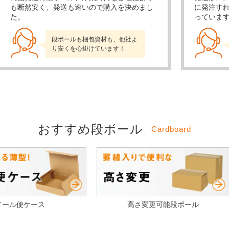
も断然安く、発送も速いので購入を決めまし
に発注す
た。
っていま
段ボールも梱包資材も、他社よ
り安くを心掛けています！
おすすめ段ボール
Cardboard
メール便ケース
高さ変更可能段ボール