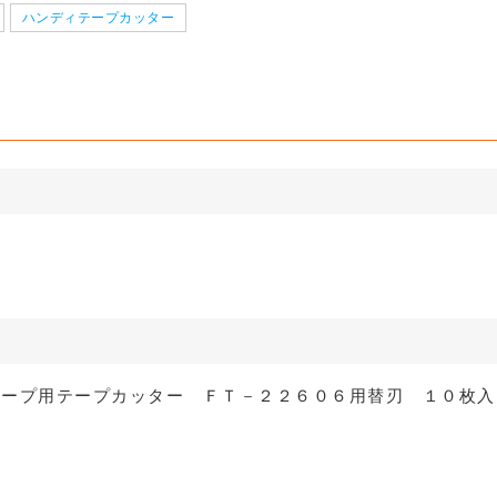
ハンディテープカッター
サイズ 段ボ
クッション封筒（ネコポス最
【広告入】宅
サイズ 段ボ
クッション封筒（ネコポス最
【広告入】宅
サイズ 段ボ
【広告入】宅配160サイズ 段
【広告入】宅
大）※A4不可
ボール箱（高
大）※A4不可
ール箱
ボール箱（高さ3段階変更可
ール箱（A4
能）※キャン
1枚 21.1円～
1枚 133.7円～
1枚 21.1円～
能）※キャンペーン価格※
1枚 25.7円～
1枚 289.5円～
1枚 52.3円～
る
詳しくみる
詳
る
詳しくみる
詳
る
詳しくみる
詳
テープ用テープカッター ＦＴ－２２６０６用替刃 １０枚入