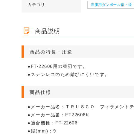
カテゴリ
洋服用ダンボール箱・袋
ズ 段
クッション封筒（DVDサイ
【広告入】宅配50
ズ 段
クッション封筒（DVDサイ
【広告入】宅配50
ズ 段ボ
【宅配80サイズ】定番段ボー
【広告入】宅配80
ズ）
ール箱
ズ）
ール箱
ル箱（DA004）
ール箱
1枚 16.4円～
1枚 20.8円～
1枚 16.4円～
1枚 20.8円～
1枚 71.9円～
1枚 40.4円～
商品説明
詳しくみる
詳しくみ
詳しくみる
詳しくみ
詳しくみる
詳しくみ
商品の特長・用途
●FT-22606用の替刃です。
●ステンレスのため錆びにくいです。
商品仕様
●メーカー品名：ＴＲＵＳＣＯ フィラメント
●メーカー品番：FT22606K
●適合機種：FT-22606
●縦(mm)：9