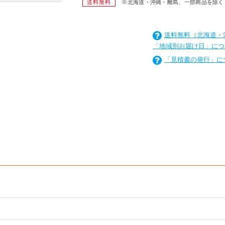
送料無料
※北海道・沖縄・離島、一部商品を除く
送料無料（北海道・
「地域別お届け日」につ
「見積書の発行」に
を
は
を
は
を
は