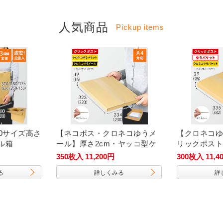
人気商品
Pickup items
0サイズ高さ
【ネコポス・クロネコゆうメ
【クロネコゆ
ル箱
ール】厚さ2cm・ヤッコ型ケ
リックポスト
ース（A4サイズ）
ト】厚さ3c
350枚入 11,200円
300枚入 11,4
ス（A4サイ
る
詳しくみる
詳