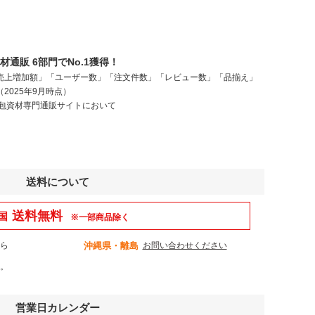
通販 6部門でNo.1獲得！
売上増加額」「ユーザー数」「注文件数」「レビュー数」「品揃え」
2025年9月時点）
梱包資材専門通販サイトにおいて
送料について
送料無料
国
※一部商品除く
から
沖縄県・離島
お問い合わせください
。
営業日カレンダー