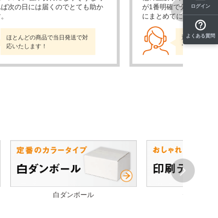
れば次の日には届くのでとても助か
が1番明確で分かりやす
ログイン
す。
にまとめてに頼めるので
Next
よくある質問
ほとんどの商品で当日発送で対
通販売上No.
応いたします！
でお届けしま
Next
白ダンボール
デザイン段