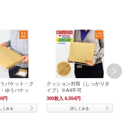
うパケット・ク
クッション封筒（しっかりタ
【宅配
・ゆうパケッ
イプ）※A4不可
箱（DA
m・ヤッコ型ケー
00円
300枚入 6,554円
50枚入 3
ズ）
しくみる
詳しくみる