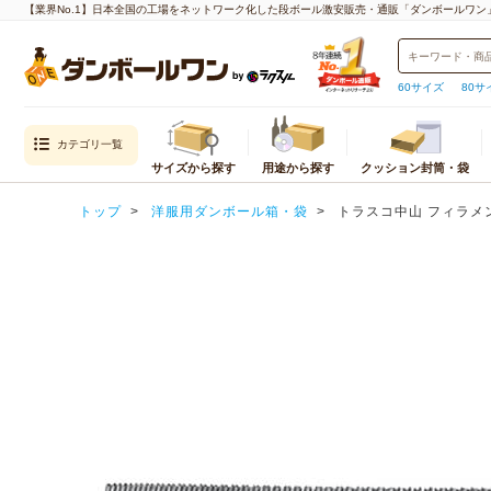
【業界No.1】日本全国の工場をネットワーク化した段ボール激安販売・通販「ダンボールワン
60サイズ
80サ
カテゴリ一覧
サイズから探す
用途から探す
クッション封筒・袋
目的から探す
封筒・クッション
内寸
トップ
洋服用ダンボール箱・袋
トラスコ中山 フィラメント
通販用（国内発送）
クッション封筒
重量物・越境EC（海外発送）用
封筒
宅配サイズ
メール便対
エコ資材
厚紙封筒
小さいダンボール（60サイズ以下）
クロネコゆ
引越し用
宅配60サイズ
ネコポス
テイクアウト・デリバリー用
宅配80サイズ
クロネコゆ
デザイン入り
宅配100サイズ
クリックポ
われもの用
宅配120サイズ
ゆうパケッ
水濡れ防止
宅配140サイズ
ゆうパケッ
生産性向上
宅配160サイズ
ゆうパケッ
宅配170サイズ
定形外郵便
宅配180サイズ
飛脚メール