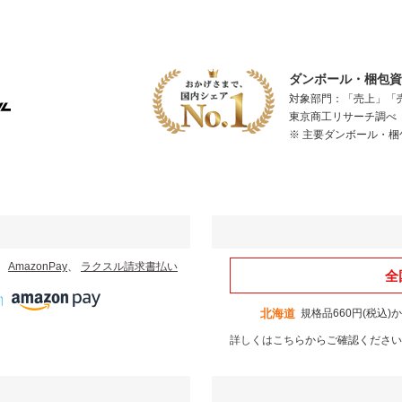
ダンボール・梱包資材
対象部門：「売上」「
東京商工リサーチ調べ（
※ 主要ダンボール・
、
AmazonPay
、
ラクスル請求書払い
全
北海道
規格品660円(税込)
詳しくはこちら
からご確認ください