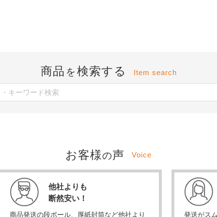
商品
検索する
を
Item search
お客様
声
の
Voice
他社よりも
断然安い！
商品発送の段ボール、厚紙封筒など他社より
発送がス