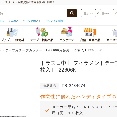
」- 段ボール・梱包資材の業界最安値に挑戦！
イズ
ネコポス
クリックポスト
クッション封筒
プチプチ・緩衝材
テープ・梱包用品
パッケージ
店舗・事務用品
オーダ
封筒・厚紙封筒
プチプチ
梱包物から探す
梱包用テープ
おすすめ店舗・事務用品
宅配袋・宅配ビニール袋
緩衝材
パッケージ
ストレッチフィルム
カテゴリ別店舗・事
オ
サイズ検索
テープ用テープカッター FT-22606用替刃 １０枚入 FT22606K
プチプチ
小物・アクセサリー用
テープ
ギフトボックス
宅配袋
紙緩衝材
紙袋
ストレッチフィルム
テイクアウト・食品
ダ
型)
トラスコ中山 フィラメントテープ用
プチプチロールスタンド
本・CD・DVD・マンガ・レコード
テープカッター
紙袋
宅配ビニール袋
エアー緩衝材
ギフトボックス
ストレッチフィルム
衛生・医療・介護用
応サイズ
底面サイズ
用
印
オーダーメイドプチプチ
OPP袋
発泡緩衝材
個装箱
PPバンド
文房具・事務用品
枚入 FT22606K
うパケット
A5サイズ
ポスター・カレンダー用
板
ラッピング用品
ミラーマット
OPP袋
荷造機・封緘機
日用品・生活雑貨
B5サイズ
レジャー用品・趣味用品
ダ
ラミネート袋
巻きダンボール
ラミネート袋
PC・プリンタ周辺
うメール
A4サイズ
洋服・スーツ・靴用
組
TR-2484074
ポリ袋
ネット緩衝材
ラッピング資材
事務機器・ラベルラ
商品番号
スト
B4サイズ
食品用
プ
紙コップ・プラコップ
保冷エコクッション
シール・ラベル
電化製品・照明・カ
ト
A3サイズ
お酒用
作業性に優れたハンディタイプの
使い捨て食品容器
フルーツキャップ
ポリ袋
オフィス家具・イン
トパフ
コピー用紙・トナー・インク
紙パッキン
その他店舗用品
トポスト
メーカー品名：ＴＲＵＳＣＯ フィ
薄葉紙
用替刃 １０枚入
便