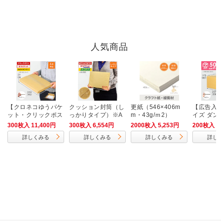
人気商品
【クロネコゆうパケ
クッション封筒（し
更紙（546×406m
【広告入】
ット・クリックポス
っかりタイプ）※A
m・43g/ｍ2）
イズ ダン
ト・ゆうパケット】
4不可
300枚入 11,400円
300枚入 6,554円
2000枚入 5,253円
200枚入 4
厚さ3cm・ヤッコ型
詳しくみる
詳しくみる
詳しくみる
詳し
ケース（A4サイ
ズ）