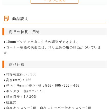
商品説明
商品の特長・用途
●10mmピッチで自由に寸法の調整ができます。
●コーナー樹脂の表面には、滑り止めの用の凹凸がついていま
す。
商品仕様
●均等荷重(kg)：300
●高さ(mm)：156
●枠内寸法(mm)長さ×幅：595～695×395～495
●キャスター径(mm)：75
●組立目安：1人30分
●組立式
●自在キャスター2個、自在ストッパー付キャスター2個