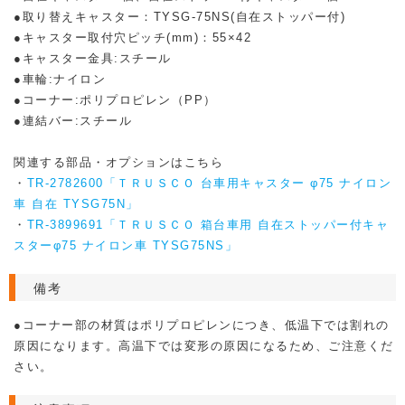
●取り替えキャスター：TYSG-75NS(自在ストッパー付)
●キャスター取付穴ピッチ(mm)：55×42
●キャスター金具:スチール
●車輪:ナイロン
●コーナー:ポリプロピレン（PP）
●連結バー:スチール
関連する部品・オプションはこちら
・
TR-2782600「ＴＲＵＳＣＯ 台車用キャスター φ75 ナイロン
車 自在 TYSG75N」
・
TR-3899691「ＴＲＵＳＣＯ 箱台車用 自在ストッパー付キャ
スターφ75 ナイロン車 TYSG75NS」
備考
●コーナー部の材質はポリプロピレンにつき、低温下では割れの
原因になります。高温下では変形の原因になるため、ご注意くだ
さい。