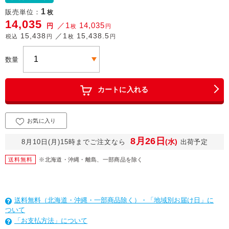
1
販売単位：
枚
14,035
／1
14,035
円
枚
円
15,438
／1
15,438.5
税込
円
枚
円
数量
カートに入れる
お気に入り
8月26日
(水)
8月10日(月)15時までご注文なら
出荷予定
送料無料
※北海道・沖縄・離島、一部商品を除く
送料無料（北海道・沖縄・一部商品除く）・「地域別お届け日」に
ついて
「お支払方法」について