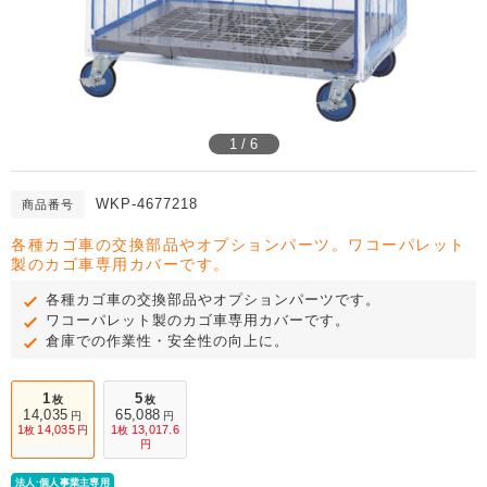
1 / 6
WKP-4677218
商品番号
各種カゴ車の交換部品やオプションパーツ。ワコーパレット
製のカゴ車専用カバーです。
各種カゴ車の交換部品やオプションパーツです。
ワコーパレット製のカゴ車専用カバーです。
倉庫での作業性・安全性の向上に。
1
5
枚
枚
14,035
65,088
円
円
1
14,035
1
13,017.6
枚
円
枚
円
法人·個人事業主専用