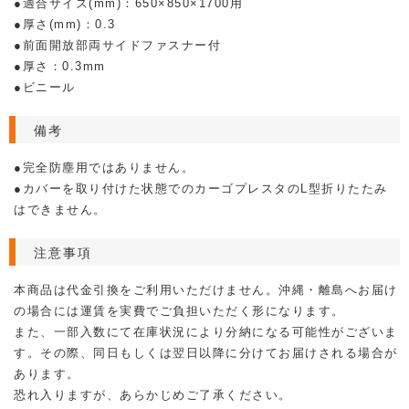
●適合サイズ(mm)：650×850×1700用
●厚さ(mm)：0.3
●前面開放部両サイドファスナー付
●厚さ：0.3mm
●ビニール
備考
●完全防塵用ではありません。
●カバーを取り付けた状態でのカーゴプレスタのL型折りたたみ
はできません。
注意事項
本商品は代金引換をご利用いただけません。沖縄・離島へお届け
の場合には運賃を実費でご負担いただく形になります。
また、一部入数にて在庫状況により分納になる可能性がございま
す。その際、同日もしくは翌日以降に分けてお届けされる場合が
あります。
恐れ入りますが、あらかじめご了承ください。