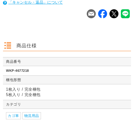
「キャンセル・返品」について
を
は
を
は
を
は
商品仕様
商品番号
クッション封筒（ネ
【広告入】宅配120
【宅配80サイズ】定
【広告入】
クッション封筒（ネ
【広告入】宅配60サ
【広告入】宅配120
【宅配80
クッション封筒（ネ
【広告入】宅配60サ
【宅配80サイズ】定
【広告入】
WKP-4677218
コポス最大）※A4
サイズ 段ボール箱
番段ボール箱（DA0
イズ 段ボ
コポス最大）※A4
イズ 段ボール箱
サイズ 段ボール箱
番段ボール
コポス最大）※A4
イズ 段ボール箱
番段ボール箱（DA0
イズ 段ボ
不可
（高さ3段階変更可
04）
1枚 21.1円～
不可
1枚 133.7円～
1枚 71.9円～
（高さ3段階変更可
1枚 40.4
04）
梱包形態
1枚 21.1円～
不可
1枚 25.7円～
1枚 133.7円～
04）
1枚 71.9
1枚 21.1円～
1枚 25.7円～
1枚 71.9円～
1枚 40.4
能）※キャンペーン
能）※キャンペーン
価格※
価格※
1枚入り / 完全梱包
5枚入り / 完全梱包
カテゴリ
詳しくみる
詳しくみる
詳しくみる
詳し
カゴ車
詳しくみる
物流用品
詳しくみる
詳しくみる
詳し
詳しくみる
詳しくみる
詳しくみる
詳し