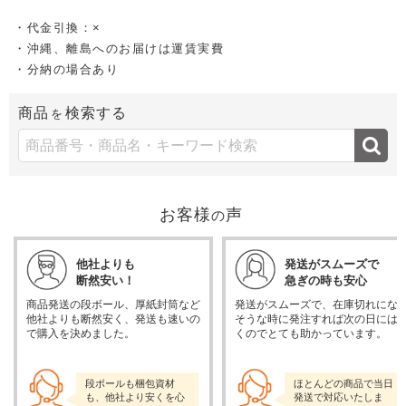
・代金引換：×
・沖縄、離島へのお届けは運賃実費
・分納の場合あり
商品
検索する
を
お客様
声
の
他社よりも
発送がスムーズで
断然安い！
急ぎの時も安心
商品発送の段ボール、厚紙封筒など
発送がスムーズで、在庫切れにな
他社よりも断然安く、発送も速いの
そうな時に発注すれば次の日には
で購入を決めました。
くのでとても助かっています。
段ボールも梱包資材
ほとんどの商品で当日
も、他社より安くを心
発送で対応いたしま