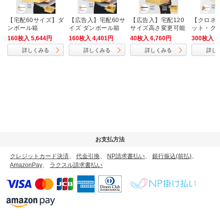
【宅配60サイズ】ダ
【広告入】宅配60サ
【広告入】宅配120
【クロネ
ンボール箱
イズ ダンボール箱
サイズ高さ変更可能
ット・ク
（クロネコボックス
ダンボール箱
ト・ゆう
160枚入 5,644円
160枚入 4,401円
40枚入 6,760円
300枚入 1
6）
厚さ3cm
詳しくみる
詳しくみる
詳しくみる
詳し
ケース（A
ズ）
お支払方法
クレジットカード決済
、
代金引換
、
NP請求書払い
、
銀行振込(前払)
、
AmazonPay
、
ラクスル請求書払い