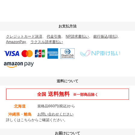
お支払方法
クレジットカード決済
、
代金引換
、
NP請求書払い
、
銀行振込(前払)
、
AmazonPay
、
ラクスル請求書払い
送料について
送料無料
全国
※一部商品除く
北海道
規格品660円(税込)から
沖縄県・離島
お問い合わせください
詳しくはこちら
からご確認ください。
お届けについて