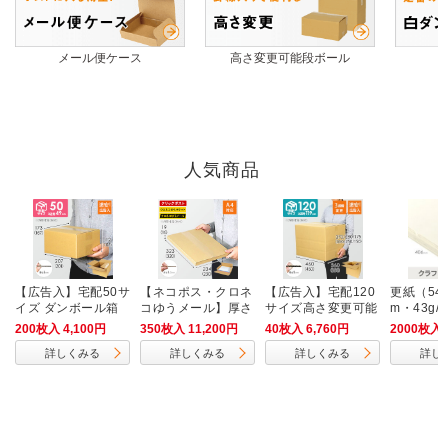
メール便ケース
高さ変更可能段ボール
人気商品
【広告入】宅配50サ
【ネコポス・クロネ
【広告入】宅配120
更紙（546
イズ ダンボール箱
コゆうメール】厚さ
サイズ高さ変更可能
m・43g/
2cm・ヤッコ型ケー
ダンボール箱
200枚入 4,100円
350枚入 11,200円
40枚入 6,760円
2000枚入 
ス（A4サイズ）
詳しくみる
詳しくみる
詳しくみる
詳し