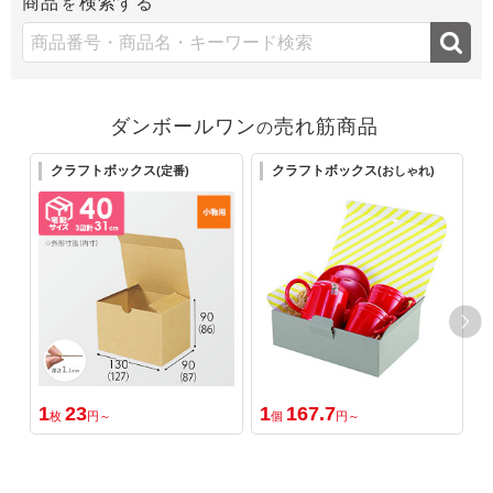
商品
検索する
を
ダンボールワン
売れ筋商品
の
クラフトボックス
クラフトボックス
(定番)
(おしゃれ)
1
23
1
167.7
1
枚
円～
個
円～