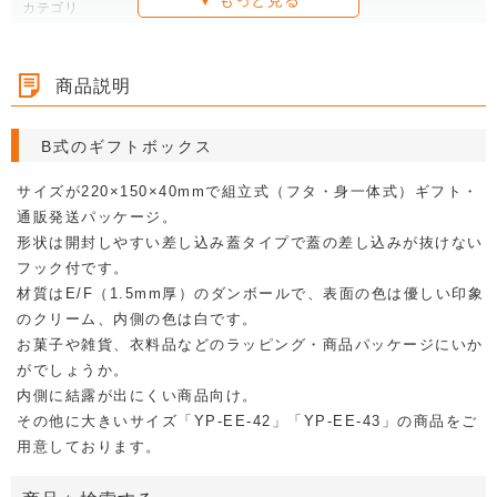
カテゴリ
ギフトボックス
YP-SAMPLE対応商品
クラフトボックス
クラフトボックス（デザイン）
商品説明
B式のギフトボックス
サイズが220×150×40mmで組立式（フタ・身一体式）ギフト・
通販発送パッケージ。
形状は開封しやすい差し込み蓋タイプで蓋の差し込みが抜けない
フック付です。
材質はE/F（1.5mm厚）のダンボールで、表面の色は優しい印象
のクリーム、内側の色は白です。
お菓子や雑貨、衣料品などのラッピング・商品パッケージにいか
がでしょうか。
内側に結露が出にくい商品向け。
その他に大きいサイズ「YP-EE-42」「YP-EE-43」の商品をご
用意しております。