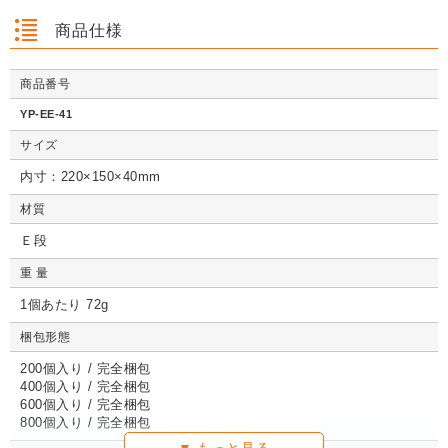
商品仕様
商品番号
クッション封筒（ネ
【広告入】宅配120
【宅配80サイズ】定
【広告入】
クッション封筒（ネ
【広告入】宅配60サ
【広告入】宅配120
【宅配80
クッション封筒（ネ
【広告入】宅配60サ
【宅配80サイズ】定
【広告入】
YP-EE-41
コポス最大）※A4
サイズ 段ボール箱
番段ボール箱（DA0
イズ 段ボ
コポス最大）※A4
イズ 段ボール箱
サイズ 段ボール箱
番段ボール
コポス最大）※A4
イズ 段ボール箱
番段ボール箱（DA0
イズ 段ボ
不可
（高さ3段階変更可
04）
1枚 21.1円～
不可
1枚 133.7円～
1枚 71.9円～
（高さ3段階変更可
1枚 40.4
04）
サイズ
1枚 21.1円～
不可
1枚 25.7円～
1枚 133.7円～
04）
1枚 71.9
1枚 21.1円～
1枚 25.7円～
1枚 71.9円～
1枚 40.4
能）※キャンペーン
能）※キャンペーン
価格※
価格※
内寸：220×150×40mm
材質
Ｅ段
詳しくみる
詳しくみる
詳しくみる
詳し
詳しくみる
詳しくみる
詳しくみる
詳し
詳しくみる
詳しくみる
詳しくみる
詳し
重 量
1個あたり 72g
梱包形態
200個入り / 完全梱包
400個入り / 完全梱包
600個入り / 完全梱包
800個入り / 完全梱包