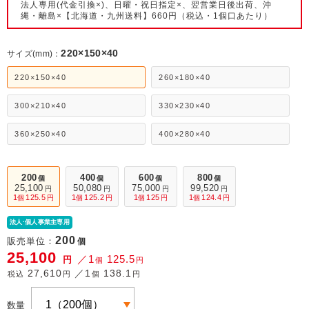
法人専用(代金引換×)、日曜・祝日指定×、翌営業日後出荷、沖
縄・離島×【北海道・九州送料】660円（税込・1個口あたり）
220×150×40
サイズ(mm)：
220×150×40
260×180×40
300×210×40
330×230×40
360×250×40
400×280×40
200
400
600
800
個
個
個
個
25,100
50,080
75,000
99,520
円
円
円
円
1
125.5
1
125.2
1
125
1
124.4
個
円
個
円
個
円
個
円
法人·個人事業主専用
200
販売単位：
個
25,100
／1
125.5
円
個
円
27,610
／1
138.1
税込
円
個
円
数量