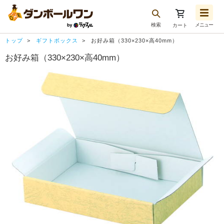
検索
メニュー
カート
お気に入り一覧
トップ
ギフトボックス
お好み箱（330×230×高40mm）
注文履歴
お好み箱（330×230×高40mm）
再注文
ログアウト