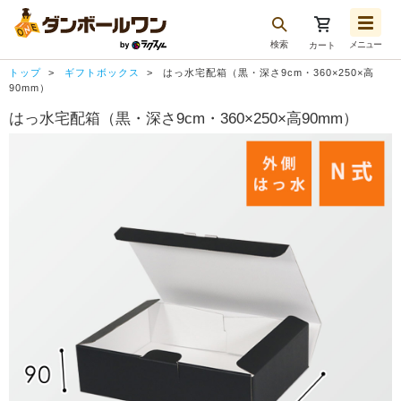
検索
メニュー
カート
お気に入り一覧
トップ
ギフトボックス
はっ水宅配箱（黒・深さ9cm・360×250×高
注文履歴
90mm）
はっ水宅配箱（黒・深さ9cm・360×250×高90mm）
再注文
ログアウト