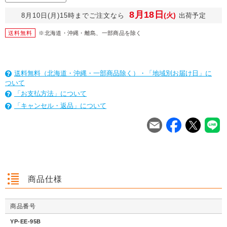
8月18日
(火)
8月10日(月)15時までご注文なら
出荷予定
送料無料
※北海道・沖縄・離島、一部商品を除く
送料無料（北海道・沖縄・一部商品除く）・「地域別お届け日」に
ついて
「お支払方法」について
「キャンセル・返品」について
を
は
を
は
を
は
商品仕様
商品番号
クッション封筒（ネ
【広告入】宅配120
【宅配80サイズ】定
【広告入】
クッション封筒（ネ
【広告入】宅配60サ
【広告入】宅配120
【宅配80
クッション封筒（ネ
【広告入】宅配60サ
【宅配80サイズ】定
【広告入】
YP-EE-95B
コポス最大）※A4
サイズ 段ボール箱
番段ボール箱（DA0
イズ 段ボ
コポス最大）※A4
イズ 段ボール箱
サイズ 段ボール箱
番段ボール