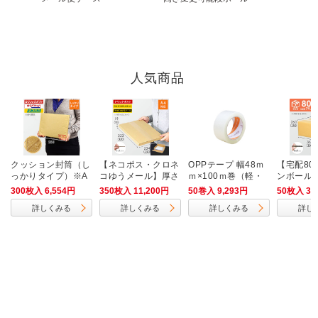
人気商品
クッション封筒（し
【ネコポス・クロネ
OPPテープ 幅48ｍ
【宅配80
っかりタイプ）※A
コゆうメール】厚さ
ｍ×100ｍ巻（軽・
ンボール箱
4不可
2cm・ヤッコ型ケー
中梱包用／0.042m
4）
300枚入 6,554円
350枚入 11,200円
50巻入 9,293円
50枚入 3,
ス（A4サイズ）
m厚）
詳しくみる
詳しくみる
詳しくみる
詳し