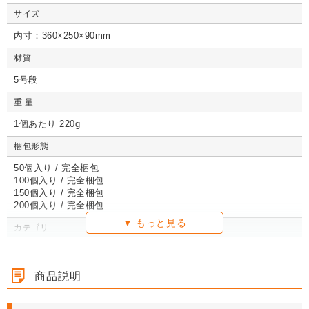
コポス最大）※A4
イズ 段ボール箱
番段ボール箱（DA0
イズ 段ボ
不可
（高さ3段階変更可
04）
1枚 21.1円～
不可
1枚 133.7円～
1枚 71.9円～
（高さ3段階変更可
1枚 40.4
04）
サイズ
1枚 21.1円～
不可
1枚 25.7円～
1枚 133.7円～
04）
1枚 71.9
1枚 21.1円～
1枚 25.7円～
1枚 71.9円～
1枚 40.4
能）※キャンペーン
能）※キャンペーン
価格※
価格※
内寸：360×250×90mm
材質
5号段
詳しくみる
詳しくみる
詳しくみる
詳し
詳しくみる
詳しくみる
詳しくみる
詳し
詳しくみる
詳しくみる
詳しくみる
詳し
重 量
1個あたり 220g
梱包形態
50個入り / 完全梱包
100個入り / 完全梱包
150個入り / 完全梱包
200個入り / 完全梱包
カテゴリ
ギフトボックス
ギフトボックス（はっ水）
通販用ギフトボックス
YP-SAMPLE対応商品
商品説明
クラフトボックス（カラー）
精肉・加工食品パッケージ