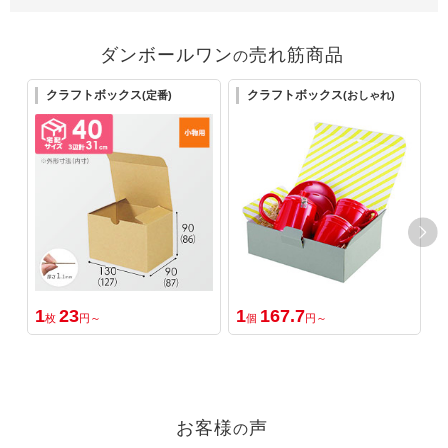
ダンボールワン
売れ筋商品
の
クラフトボックス
クラフトボックス
(定番)
(おしゃれ)
1
23
1
167.7
1
枚
円～
個
円～
お客様
声
の