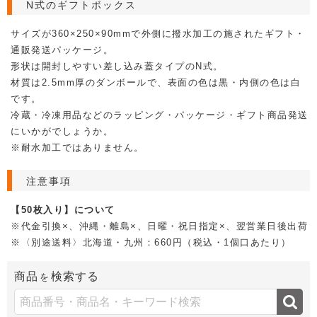
N式のギフトボックス
クラフトボックス
サイズが360×250×90mmで外側に撥水加工の施されたギフト・
通販発送パッケージ。
形状は開封しやすい差し込み蓋タイプのN式。
材質は2.5mm厚のダンボールで、表面の色は黒・内側の色は白
です。
冷蔵・冷凍用品などのラッピング・パッケージ・ギフト商品発送
にいかがでしょうか。
※耐水加工ではありません。
注意事項
【50枚入り】について
※代金引換×、沖縄・離島×、日曜・祝日指定×、翌営業日後出荷
※〈別途送料〉北海道・九州：660円（税込・1個口あたり）
商品
検索する
を