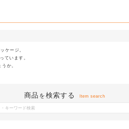
パッケージ。
なっています。
ょうか。
商品
検索する
を
Item search