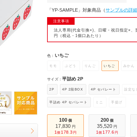
ール便
「YP-SAMPLE」対象商品（
サンプルの詳
注意事項
法人専用(代金引換×)、日曜・祝日指定×、
円（税込・1個口あたり）
いちご
色：
モモ
ぶどう
りんご
いちご
みかん
平詰め 2P
サイズ：
2P
4P 2段BOX
4P セパレート
設定な
平詰め 4P セパレート
ミニ
手提げ
100
200
個
個
17,830
35,520
円
円
1
178.3
1
177.6
個
円
個
円