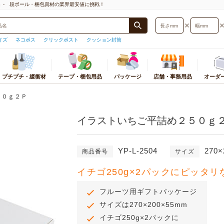
」- 段ボール・梱包資材の業界最安値に挑戦！
イズ
ネコポス
クリックポスト
クッション封筒
プチプチ・緩衝材
テープ・梱包用品
パッケージ
店舗・事務用品
オーダ
封筒・厚紙封筒
プチプチ
梱包物から探す
梱包用テープ
おすすめ店舗・事務用品
宅配袋・宅配ビニール袋
緩衝材
パッケージ
ストレッチフィルム
カテゴリ別店舗・事
オ
サイズ検索
５０ｇ２Ｐ
プチプチ
小物・アクセサリー用
テープ
ギフトボックス
宅配袋
紙緩衝材
紙袋
ストレッチフィルム
テイクアウト・食品
ダ
型)
イラストいちご平詰め２５０ｇ
プチプチロールスタンド
本・CD・DVD・マンガ・レコード
テープカッター
紙袋
宅配ビニール袋
エアー緩衝材
ギフトボックス
ストレッチフィルム
衛生・医療・介護用
応サイズ
底面サイズ
用
印
オーダーメイドプチプチ
OPP袋
発泡緩衝材
個装箱
PPバンド
文房具・事務用品
うパケット
A5サイズ
ポスター・カレンダー用
板
ラッピング用品
ミラーマット
OPP袋
荷造機・封緘機
日用品・生活雑貨
B5サイズ
YP-L-2504
270
レジャー用品・趣味用品
ダ
商品番号
サイズ
ラミネート袋
巻きダンボール
ラミネート袋
PC・プリンタ周辺
うメール
A4サイズ
洋服・スーツ・靴用
組
ポリ袋
ネット緩衝材
ラッピング資材
事務機器・ラベルラ
スト
B4サイズ
イチゴ250g×2パックにピッタ
食品用
プ
紙コップ・プラコップ
保冷エコクッション
シール・ラベル
電化製品・照明・カ
ト
A3サイズ
お酒用
使い捨て食品容器
フルーツキャップ
ポリ袋
オフィス家具・イン
トパフ
フルーツ用ギフトパッケージ
コピー用紙・トナー・インク
紙パッキン
その他店舗用品
トポスト
サイズは270×200×55mm
薄葉紙
イチゴ250g×2パックに
便