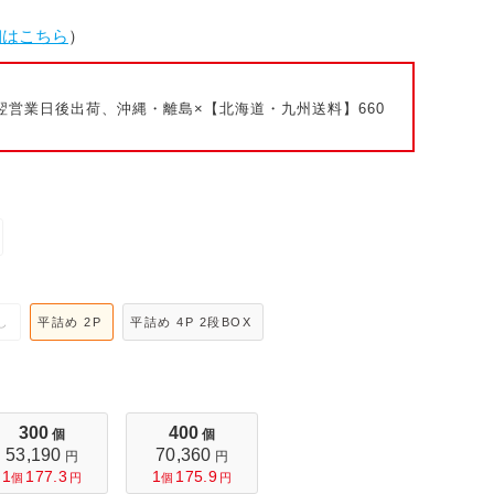
細はこちら
）
翌営業日後出荷、沖縄・離島×【北海道・九州送料】660
し
平詰め 2P
平詰め 4P 2段BOX
300
400
個
個
53,190
70,360
円
円
1
177.3
1
175.9
個
円
個
円