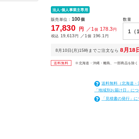
法人·個人事業主専用
100
販売単位：
個
数量
17,830
円
／1
178.3
個
円
19,613
／1
196.1
税込
円
個
円
8月18
8月10日(月)15時までご注文なら
送料無料
※北海道・沖縄・離島、一部商品を除く
送料無料（北海道・
「地域別お届け日」につ
「見積書の発行」に