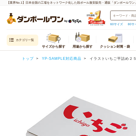
【業界No.1】日本全国の工場をネットワーク化した段ボール激安販売・通販「ダンボールワン
60サイズ
80サ
カテゴリ一覧
サイズから探す
用途から探す
クッション封筒・袋
目的から探す
封筒・クッション
内寸
トップ
YP-SAMPLE対応商品
イラストいちご平詰め２
通販用（国内発送）
クッション封筒
重量物・越境EC（海外発送）用
封筒
宅配サイズ
メール便対
エコ資材
厚紙封筒
小さいダンボール（60サイズ以下）
クロネコゆ
引越し用
宅配60サイズ
ネコポス
テイクアウト・デリバリー用
宅配80サイズ
クロネコゆ
デザイン入り
宅配100サイズ
クリックポ
われもの用
宅配120サイズ
ゆうパケッ
水濡れ防止
宅配140サイズ
ゆうパケッ
生産性向上
宅配160サイズ
ゆうパケッ
宅配170サイズ
定形外郵便
宅配180サイズ
飛脚メール