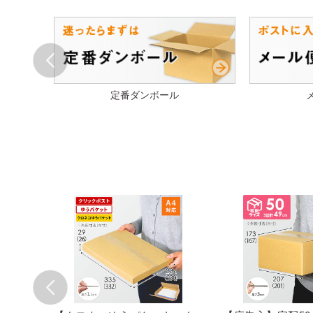
Prev
ル
定番ダンボール