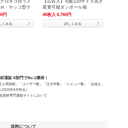
クロネコゆうメ
【広告入】宅配120サイズ高さ
クッシ
cm・ヤッコ型ケ
変更可能ダンボール箱
イプ）※
イズ）
00円
40枚入 6,760円
300枚入 
しくみる
詳しくみる
通販 6部門でNo.1獲得！
売上増加額」「ユーザー数」「注文件数」「レビュー数」「品揃え」
2025年9月時点）
梱包資材専門通販サイトにおいて
送料について