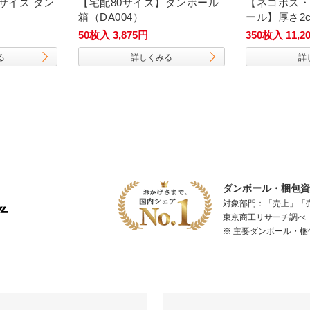
サイズ ダン
【宅配80サイズ】ダンボール
【ネコポス・
箱（DA004）
ール】厚さ2
ース（A4サ
50枚入 3,875円
350枚入 11,2
る
詳しくみる
詳
ダンボール・梱包資材
対象部門：「売上」「
東京商工リサーチ調べ（
※ 主要ダンボール・