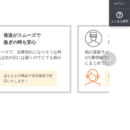
ログイン
よくある質問
発送がスムーズで
ここが一
急ぎの時も安心
単価が安
ムーズで、在庫切れになりそうな時
他の直販サイトも比較検
れば次の日には届くのでとても助か
が1番明確で分かりやす
す。
にまとめてに頼めるので
Next
ほとんどの商品で当日発送で対
通販売上No.
応いたします！
でお届けしま