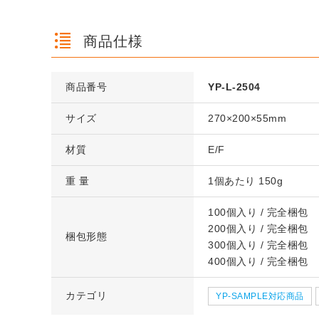
商品仕様
商品番号
YP-L-2504
サイズ
270×200×55mm
材質
E/F
ズ 段ボ
クッション封筒（ネコポス最
【広告入】宅配12
ズ 段ボ
【広告入】宅配120サイズ 段
【宅配80サイズ
ズ 段ボ
クッション封筒（ネコポス最
【広告入】宅配60
大）※A4不可
ボール箱（高さ3
ボール箱（高さ3段階変更可
重 量
1個あたり 150g
ル箱（DA004）
大）※A4不可
ール箱
能）※キャンペー
1枚 21.1円～
能）※キャンペーン価格※
1枚 133.7円～
1枚 133.7円～
1枚 71.9円～
1枚 21.1円～
1枚 25.7円～
100個入り / 完全梱包
詳しくみる
詳しくみ
詳しくみる
詳しくみ
詳しくみる
詳しくみ
200個入り / 完全梱包
梱包形態
300個入り / 完全梱包
400個入り / 完全梱包
カテゴリ
YP-SAMPLE対応商品