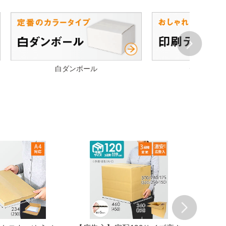
Next
白ダンボール
デザイン段