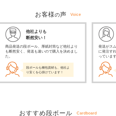
お客様
声
の
Voice
他社よりも
断然安い！
商品発送の段ボール、厚紙封筒など他社より
発送がス
も断然安く、発送も速いので購入を決めまし
に発注す
た。
っていま
段ボールも梱包資材も、他社よ
り安くを心掛けています！
おすすめ段ボール
Cardboard