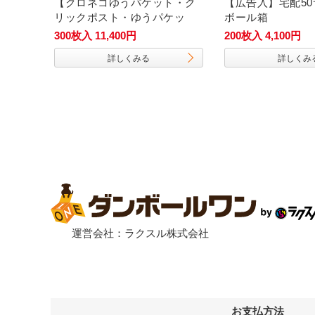
00ｍ
【クロネコゆうパケット・ク
【広告入】宅配50
42mm
リックポスト・ゆうパケッ
ボール箱
ト】厚さ3cm・ヤッコ型ケー
300枚入 11,400円
200枚入 4,100円
ス（A4サイズ）
詳しくみる
詳しくみ
運営会社：ラクスル株式会社
お支払方法