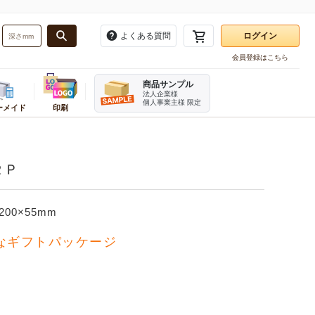
よくある質問
ログイン
会員登録はこちら
お気に入り一覧
商品サンプル
注文履歴
法人企業様
個人事業主様 限定
ーメイド
印刷
再注文
・バンド
務用品
ーダーメイドかんたん見積もり
業種別
梱包用品
販促用品
ログアウト
資材
ンボール箱(A式みかん箱・ヤッコ
テイクアウト・食品資材
角あて・エッジボード
タグ・提げ札・ラベラー
２Ｐ
ホルダー
品
お酒パッケージ
ビニール紐
のぼり
刷ダンボール箱(A式みかん箱)
フルーツ資材
デリバリーパック
割引シール
ダンボール・シート
直産品用資材
荷札
レジ用品
×200×55mm
ンボール仕切り
機器
菓子・スイーツ資材
開梱用カッター
伝票
み立てケース
イター
ベーカリー資材
箱切り名人
リなギフトパッケージ
チプチ緩衝材
メラ
カフェ資材
発泡スチロール・保冷箱
テリア
精肉・加工食品パッケージ
ケアマークシール
宛名ラベル用紙
オリジナルシール印刷
ステープラー