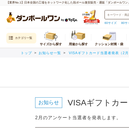
【業界No.1】日本全国の工場をネットワーク化した段ボール激安販売・通販「ダンボールワン
60サイズ
80サ
カテゴリ一覧
サイズから探す
用途から探す
クッション封筒・袋
トップ
お知らせ一覧
VISAギフトカード当選者発表（2
目的から探す
封筒・クッション
内寸
通販用（国内発送）
クッション封筒
重量物・越境EC（海外発送）用
封筒
宅配サイズ
メール便対
エコ資材
厚紙封筒
小さいダンボール（60サイズ以下）
クロネコゆ
引越し用
宅配60サイズ
ネコポス
テイクアウト・デリバリー用
宅配80サイズ
クロネコゆ
デザイン入り
宅配100サイズ
クリックポ
VISAギフトカ
われもの用
宅配120サイズ
ゆうパケッ
水濡れ防止
宅配140サイズ
ゆうパケッ
生産性向上
宅配160サイズ
ゆうパケッ
2月のアンケート当選者を発表します。
宅配170サイズ
定形外郵便
宅配180サイズ
飛脚メール