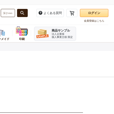
よくある質問
ログイン
会員登録はこちら
お気に入り一覧
商品サンプル
注文履歴
法人企業様
個人事業主様 限定
ーメイド
印刷
再注文
・バンド
務用品
ーダーメイドかんたん見積もり
業種別
梱包用品
販促用品
ログアウト
資材
ンボール箱(A式みかん箱・ヤッコ
テイクアウト・食品資材
角あて・エッジボード
タグ・提げ札・ラベラー
ホルダー
品
お酒パッケージ
ビニール紐
のぼり
刷ダンボール箱(A式みかん箱)
フルーツ資材
デリバリーパック
割引シール
ダンボール・シート
直産品用資材
荷札
レジ用品
ンボール仕切り
機器
菓子・スイーツ資材
開梱用カッター
伝票
み立てケース
イター
ベーカリー資材
箱切り名人
チプチ緩衝材
メラ
カフェ資材
発泡スチロール・保冷箱
テリア
精肉・加工食品パッケージ
ケアマークシール
宛名ラベル用紙
オリジナルシール印刷
ステープラー