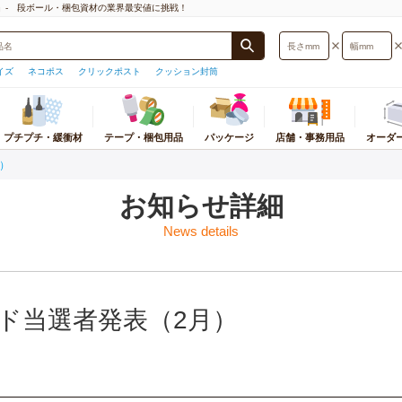
」- 段ボール・梱包資材の業界最安値に挑戦！
イズ
ネコポス
クリックポスト
クッション封筒
プチプチ・緩衝材
テープ・梱包用品
パッケージ
店舗・事務用品
オーダ
月）
封筒・厚紙封筒
プチプチ
梱包物から探す
梱包用テープ
おすすめ店舗・事務用品
宅配袋・宅配ビニール袋
緩衝材
パッケージ
ストレッチフィルム
カテゴリ別店舗・事
オ
サイズ検索
プチプチ
小物・アクセサリー用
テープ
ギフトボックス
宅配袋
紙緩衝材
紙袋
ストレッチフィルム
テイクアウト・食品
ダ
お知らせ詳細
型)
プチプチロールスタンド
本・CD・DVD・マンガ・レコード
テープカッター
紙袋
宅配ビニール袋
エアー緩衝材
ギフトボックス
ストレッチフィルム
衛生・医療・介護用
応サイズ
底面サイズ
News details
用
印
オーダーメイドプチプチ
OPP袋
発泡緩衝材
個装箱
PPバンド
文房具・事務用品
うパケット
A5サイズ
ポスター・カレンダー用
板
ラッピング用品
ミラーマット
OPP袋
荷造機・封緘機
日用品・生活雑貨
B5サイズ
レジャー用品・趣味用品
ダ
ラミネート袋
巻きダンボール
ラミネート袋
PC・プリンタ周辺
うメール
A4サイズ
洋服・スーツ・靴用
組
ポリ袋
ネット緩衝材
ラッピング資材
事務機器・ラベルラ
スト
B4サイズ
食品用
プ
ード当選者発表（2月）
紙コップ・プラコップ
保冷エコクッション
シール・ラベル
電化製品・照明・カ
ト
A3サイズ
お酒用
使い捨て食品容器
フルーツキャップ
ポリ袋
オフィス家具・イン
トパフ
コピー用紙・トナー・インク
紙パッキン
その他店舗用品
トポスト
薄葉紙
便