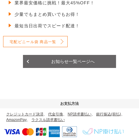
業界最安価格に挑戦！最大45%OFF！
少量でもまとめ買いでもお得！
最短当日出荷でスピード配達！
宅配ビニール袋 商品一覧
お知らせ一覧ページへ
お支払方法
クレジットカード決済
、
代金引換
、
NP請求書払い
、
銀行振込(前払)
、
AmazonPay
、
ラクスル請求書払い