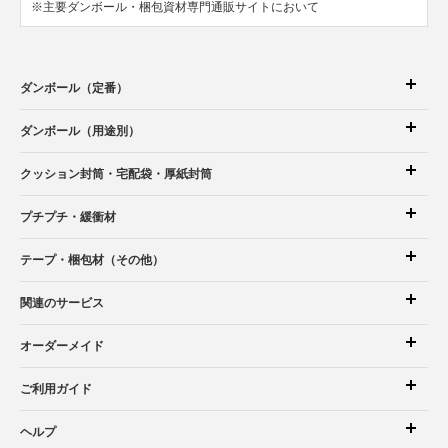
※主要ダンボール・梱包資材専門通販サイトにおいて
ダンボール（定番）
ダンボール（用途別）
クッション封筒
・宅配袋
・厚紙封筒
プチプチ・緩衝材
テープ・梱包材（その他）
関連のサービス
オーダーメイド
ご利用ガイド
ヘルプ