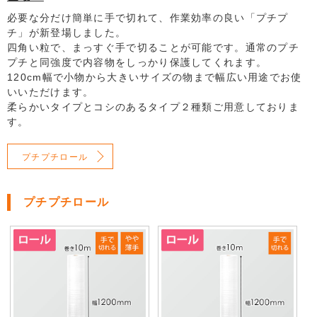
必要な分だけ簡単に手で切れて、作業効率の良い「プチプ
チ」が新登場しました。
四角い粒で、まっすぐ手で切ることが可能です。通常のプチ
プチと同強度で内容物をしっかり保護してくれます。
120cm幅で小物から大きいサイズの物まで幅広い用途でお使
いいただけます。
柔らかいタイプとコシのあるタイプ２種類ご用意しておりま
す。
プチプチロール
プチプチロール