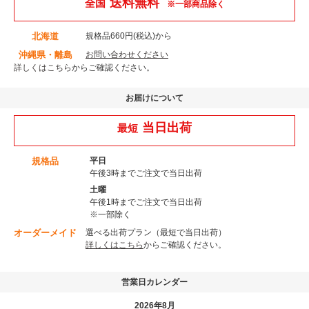
送料無料
全国
※一部商品除く
北海道
規格品660円(税込)から
沖縄県・離島
お問い合わせください
詳しくはこちら
からご確認ください。
お届けについて
当日出荷
最短
規格品
平日
午後3時までご注文で当日出荷
土曜
午後1時までご注文で当日出荷
※一部除く
オーダーメイド
選べる出荷プラン（最短で当日出荷）
詳しくはこちら
からご確認ください。
営業日カレンダー
2026年8月