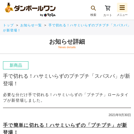
検索
メニュー
カート
お気に入り一覧
トップ
お知らせ一覧
手で切れる！ハサミいらずのプチプチ「スパスパ」
注文履歴
が新登場！
再注文
お知らせ詳細
News details
ログアウト
手で切れる！ハサミいらずのプチプチ「スパスパ」が新
登場！
必要な分だけ手で切れる！ハサミいらずの「プチプチ」ロールタイ
プが新登場しました。
2021年9月30日
手で簡単に切れる！ハサミいらずの「プチプチ」が新
登場！