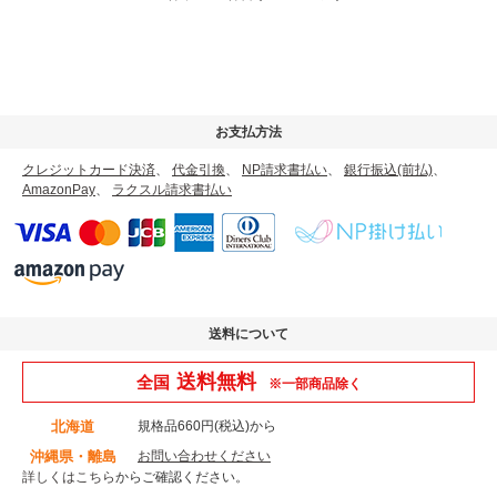
お支払方法
クレジットカード決済
、
代金引換
、
NP請求書払い
、
銀行振込(前払)
、
AmazonPay
、
ラクスル請求書払い
送料について
送料無料
全国
※一部商品除く
北海道
規格品660円(税込)から
沖縄県・離島
お問い合わせください
詳しくはこちら
からご確認ください。