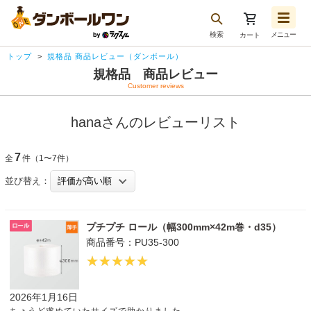
検索
メニュー
カート
お気に入り一覧
トップ
規格品 商品レビュー（ダンボール）
注文履歴
規格品 商品レビュー
Customer reviews
再注文
ログアウト
hanaさんのレビューリスト
7
全
件（1〜7件）
並び替え：
プチプチ ロール（幅300mm×42m巻・d35）
商品番号：PU35-300
2026年1月16日