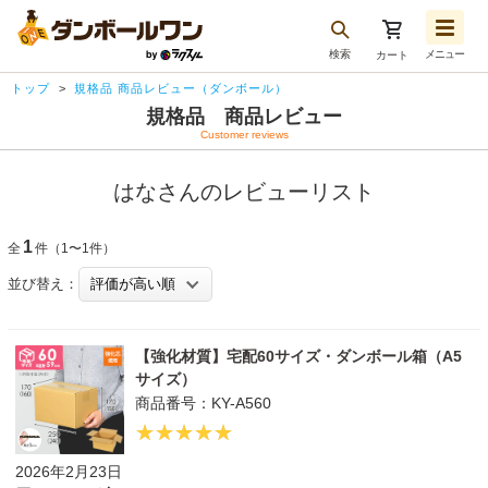
検索
メニュー
カート
お気に入り一覧
トップ
規格品 商品レビュー（ダンボール）
注文履歴
規格品 商品レビュー
Customer reviews
再注文
ログアウト
はなさんのレビューリスト
1
全
件（1〜1件）
並び替え：
【強化材質】宅配60サイズ・ダンボール箱（A5
サイズ）
商品番号：KY-A560
2026年2月23日