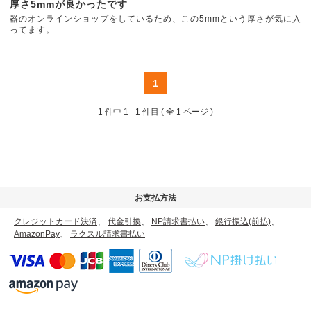
厚さ5mmが良かったです
器のオンラインショップをしているため、この5mmという厚さが気に入
ってます。
1
1 件中
1 - 1 件目
( 全 1 ページ )
お支払方法
クレジットカード決済
、
代金引換
、
NP請求書払い
、
銀行振込(前払)
、
AmazonPay
、
ラクスル請求書払い