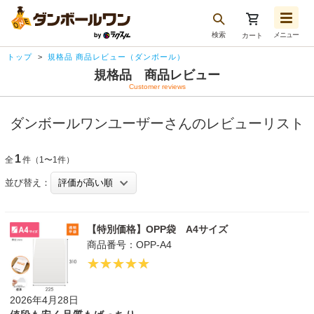
検索
メニュー
カート
お気に入り一覧
トップ
規格品 商品レビュー（ダンボール）
注文履歴
規格品 商品レビュー
Customer reviews
再注文
ログアウト
ダンボールワンユーザーさんのレビューリスト
1
全
件（1〜1件）
並び替え：
【特別価格】OPP袋 A4サイズ
商品番号：OPP-A4
2026年4月28日