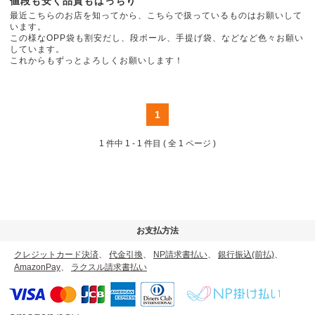
値段も安く品質もばっちり
最近こちらのお店を知ってから、こちらで扱っているものはお願いして
います。
この様なOPP袋も割安だし、段ボール、手提げ袋、などなど色々お願い
しています。
これからもずっとよろしくお願いします！
1
1 件中
1 - 1 件目
( 全 1 ページ )
お支払方法
クレジットカード決済
、
代金引換
、
NP請求書払い
、
銀行振込(前払)
、
AmazonPay
、
ラクスル請求書払い