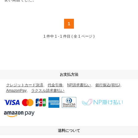
良い商品でした。
1
1 件中
1 - 1 件目
( 全 1 ページ )
お支払方法
クレジットカード決済
、
代金引換
、
NP請求書払い
、
銀行振込(前払)
、
AmazonPay
、
ラクスル請求書払い
送料について