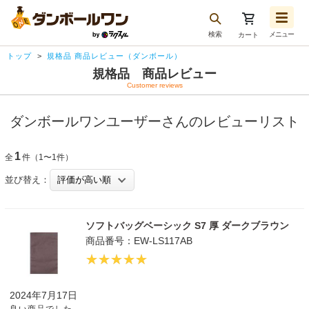
検索
メニュー
カート
お気に入り一覧
トップ
規格品 商品レビュー（ダンボール）
注文履歴
規格品 商品レビュー
Customer reviews
再注文
ログアウト
ダンボールワンユーザーさんのレビューリスト
1
全
件（1〜1件）
並び替え：
ソフトバッグベーシック S7 厚 ダークブラウン
商品番号：EW-LS117AB
2024年7月17日