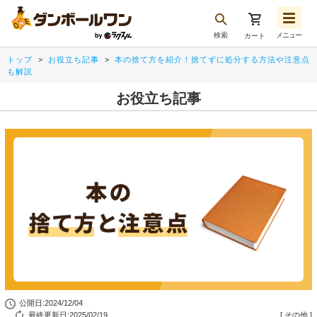
検索
メニュー
カート
お気に入り一覧
トップ
お役立ち記事
本の捨て方を紹介！捨てずに処分する方法や注意点
注文履歴
も解説
再注文
お役立ち記事
ログアウト
公開日:2024/12/04
最終更新日:2025/02/19
[
その他
]