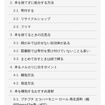
本を捨てずに処分する方法
寄付する
リサイクルショップ
フリマ
本を捨てるときの注意点
雑がみでは出せない自治体がある
図書館では寄付を受け付けていないことも多い
まとめて出すときは紐で縛る
本をメルカリに出すポイント
梱包方法
発送方法
本を梱包するおすすめ資材
プチプチ エコハーモニー ロール 再生原料（幅
600mm×42m巻・H37）