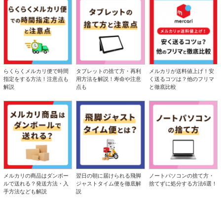
らくらくメルカリ便で時間
タブレットの捨て方・再利
メルカリが送料値上げ！安
指定をする方法！注意点も
用方法を解説！寿命や注意
く送るコツは？他のフリマ
解説
点も
と徹底比較
メルカリの商品はダンボー
翌日の朝に届けられる飛脚
ノートパソコンの捨て方・
ルで送れる？発送方法・入
ジャストタイム便を徹底解
捨てずに処分する方法6選！
手方法なども解説
説