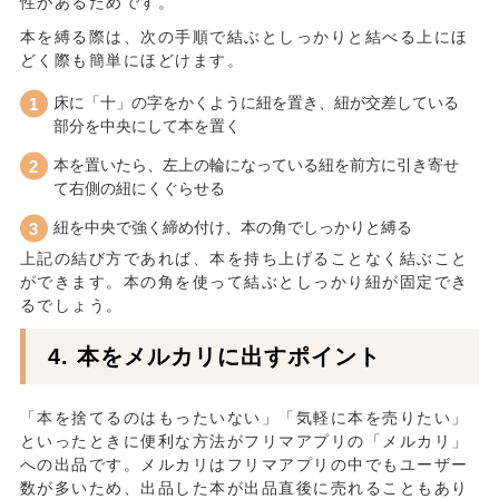
性があるためです。
本を縛る際は、次の手順で結ぶとしっかりと結べる上にほ
どく際も簡単にほどけます。
床に「十」の字をかくように紐を置き、紐が交差している
部分を中央にして本を置く
本を置いたら、左上の輪になっている紐を前方に引き寄せ
て右側の紐にくぐらせる
紐を中央で強く締め付け、本の角でしっかりと縛る
上記の結び方であれば、本を持ち上げることなく結ぶこと
ができます。本の角を使って結ぶとしっかり紐が固定でき
るでしょう。
本をメルカリに出すポイント
「本を捨てるのはもったいない」「気軽に本を売りたい」
といったときに便利な方法がフリマアプリの「メルカリ」
への出品です。メルカリはフリマアプリの中でもユーザー
数が多いため、出品した本が出品直後に売れることもあり