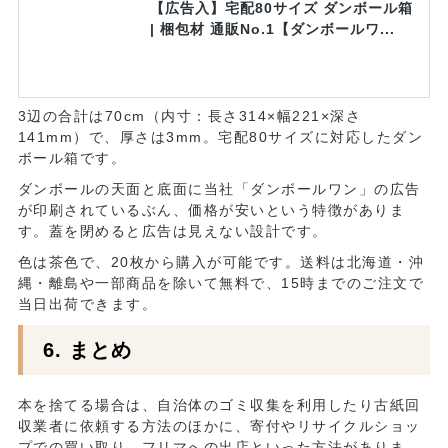
【広告入】宅配80サイズ ダンボール箱
| 梱包材 通販No.1【ダンボールワ...
3辺の合計は70cm（内寸：長さ314×幅221×深さ
141mm）で、厚さは3mm。宅配80サイズに対応したダン
ボール箱です。
ダンボールの天面と底面に当社「ダンボールワン」の広告
が印刷されているぶん、価格が安いという特徴がありま
す。蓋を閉めると広告は見えない設計です。
色は茶色で、20枚から購入が可能です。送料は北海道・沖
縄・離島や一部商品を除いて無料で、15時までのご注文で
当日出荷できます。
まとめ
本を捨てる場合は、自治体のゴミ収集を利用したり古紙回
収業者に依頼する方法のほかに、寄付やリサイクルショッ
プでの買い取り、フリマへの出店といった方法がありま