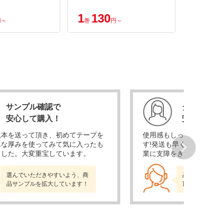
1
130
1
16
円～
巻
円～
巻
サンプル確認で
ダンボー
安心して購入！
安心して
見本を送って頂き、初めてテープを
使用感もしっかりしてお
んな厚みを使ってみて気に入ったも
す!発送も早くうっかり
ました。大変重宝しています。
業に支障をきたさずあり
Next
選んでいただきやすいよう、商
品質、対応と
品サンプルを拡大しています！
頂けるよう取