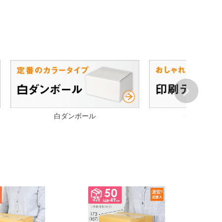
Next
白ダンボール
デザイン段