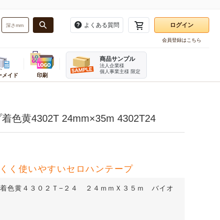
よくある質問
ログイン
会員登録はこちら
お気に入り一覧
商品サンプル
注文履歴
法人企業様
個人事業主様 限定
ーメイド
印刷
再注文
・バンド
務用品
ーダーメイドかんたん見積もり
業種別
梱包用品
販促用品
ログアウト
資材
ンボール箱(A式みかん箱・ヤッコ
テイクアウト・食品資材
角あて・エッジボード
タグ・提げ札・ラベラー
4302T 24mm×35m 4302T24
ホルダー
品
お酒パッケージ
ビニール紐
のぼり
刷ダンボール箱(A式みかん箱)
フルーツ資材
デリバリーパック
割引シール
ダンボール・シート
直産品用資材
荷札
レジ用品
ンボール仕切り
機器
菓子・スイーツ資材
開梱用カッター
伝票
み立てケース
イター
ベーカリー資材
箱切り名人
くく使いやすいセロハンテープ
チプチ緩衝材
メラ
カフェ資材
発泡スチロール・保冷箱
テリア
精肉・加工食品パッケージ
ケアマークシール
プ着色黄４３０２Ｔ−２４ ２４ｍｍＸ３５ｍ バイオ
宛名ラベル用紙
オリジナルシール印刷
ステープラー