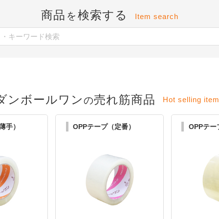
商品
検索する
を
Item search
ダンボールワン
売れ筋商品
の
Hot selling ite
（薄手）
OPPテープ（定番）
OPPテ