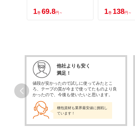
1
69.8
1
138
巻
円～
巻
円～
他社よりも安く
満足！
感じ
値段が安かったので試しに使ってみたとこ
す。
ろ、テープの質が今まで使ってたものより良
。
かったので、今後も使いたいと思います。
Prev
梱包資材も業界最安値に挑戦し
ています！