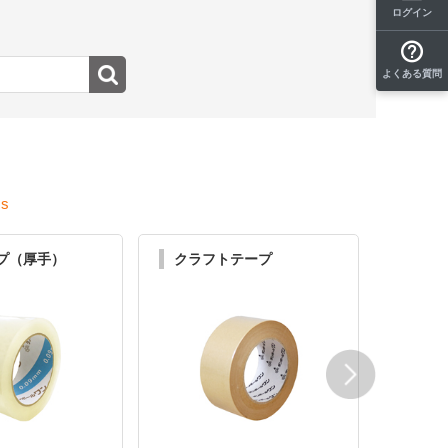
ログイン
よくある質問
ms
ープ（厚手）
クラフトテープ
布テ