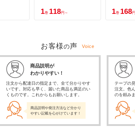
1
118
1
168
巻
円～
巻
お客様
声
の
Voice
商品説明が
わかりやすい！
注文から配達日の指定まで、全て分かりやす
テープの
いです。対応も早く、届いた商品も満足のい
注文。色
くものです。これからもお願いします。
のを頼み
商品説明や発注方法など分かり
やすい記載を心がけています！