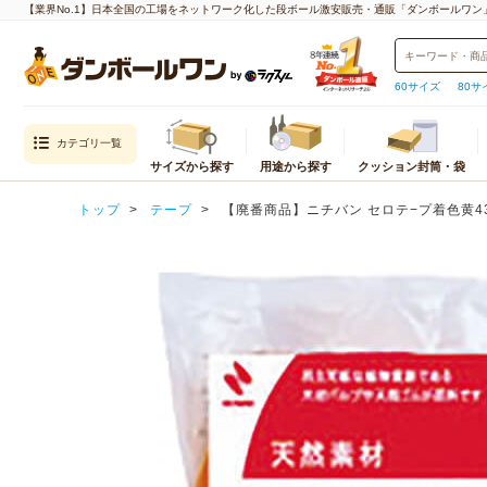
【業界No.1】日本全国の工場をネットワーク化した段ボール激安販売・通販「ダンボールワン
60サイズ
80サ
カテゴリ一覧
サイズから探す
用途から探す
クッション封筒・袋
目的から探す
封筒・クッション
内寸
トップ
テープ
【廃番商品】ニチバン セロテ−プ着色黄4302T
通販用（国内発送）
クッション封筒
重量物・越境EC（海外発送）用
封筒
宅配サイズ
メール便対
エコ資材
厚紙封筒
小さいダンボール（60サイズ以下）
クロネコゆ
引越し用
宅配60サイズ
ネコポス
テイクアウト・デリバリー用
宅配80サイズ
クロネコゆ
デザイン入り
宅配100サイズ
クリックポ
われもの用
宅配120サイズ
ゆうパケッ
水濡れ防止
宅配140サイズ
ゆうパケッ
生産性向上
宅配160サイズ
ゆうパケッ
宅配170サイズ
定形外郵便
宅配180サイズ
飛脚メール