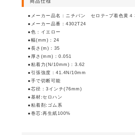
商品仕様
●メーカー品名：ニチバン セロテ−プ着色黄４
●メーカー品番：4302T24
●色：イエロー
●幅(mm)：24
●長さ(m)：35
●厚さ(mm)：0.051
●粘着力(N/10mm)：3.62
●引張強度：41.4N/10mm
●手で切断可能
●芯径：3インチ(76mm)
●基材:セロハン
●粘着剤:ゴム系
●巻芯:再生紙100%