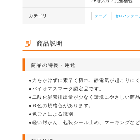
25巻入り / 完全梱包
ズ 段
【広告入】宅配80サイズ 段ボ
【宅配60サイズ
ズ 段
クッション封筒（DVDサイ
【広告入】宅配50
カテゴリ
ズ 段ボ
【宅配60サイズ】定番ダンボ
【広告入】宅配10
テープ
セロハンテー
更可
ール箱（A4サイズ）
ール箱（クロネコ
ズ）
ール箱
ール箱（クロネコボックス6）
ボール箱
格※
1枚 52.3円～
1枚 32.5円～
1枚 16.4円～
1枚 20.8円～
1枚 32.5円～
1枚 81.7円～
詳しくみる
詳しくみ
詳しくみる
詳しくみ
詳しくみる
詳しくみ
商品説明
商品の特長・用途
●力をかけずに素早く切れ、静電気が起こりに
●バイオマスマーク認定品です。
●二酸化炭素排出量が少なく環境にやさしい商
●６色の規格色があります。
●色ごとによる識別。
●軽い封かん、包装シール止め、マーキングな