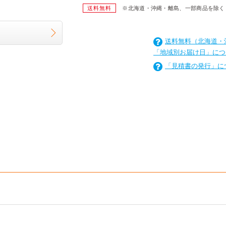
送料無料
※北海道・沖縄・離島、一部商品を除く
送料無料（北海道・
「地域別お届け日」につ
「見積書の発行」に
を
は
を
は
を
は