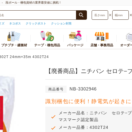
」- 段ボール・梱包資材の業界最安値に挑戦！
イズ
ネコポス
クリックポスト
クッション封筒
プチプチ・緩衝材
テープ・梱包用品
パッケージ
店舗・事務用品
オーダ
封筒・厚紙封筒
プチプチ
梱包物から探す
梱包用テープ
おすすめ店舗・事務用品
宅配袋・宅配ビニール袋
緩衝材
パッケージ
ストレッチフィルム
カテゴリ別店舗・事
オ
サイズ検索
 24mm×35m 4302T24
プチプチ
小物・アクセサリー用
テープ
ギフトボックス
宅配袋
紙緩衝材
紙袋
ストレッチフィルム
テイクアウト・食品
ダ
型)
【廃番商品】ニチバン セロテ−プ着色黄
プチプチロールスタンド
本・CD・DVD・マンガ・レコード
テープカッター
紙袋
宅配ビニール袋
エアー緩衝材
ギフトボックス
ストレッチフィルム
衛生・医療・介護用
応サイズ
底面サイズ
用
印
オーダーメイドプチプチ
OPP袋
発泡緩衝材
個装箱
PPバンド
文房具・事務用品
うパケット
A5サイズ
ポスター・カレンダー用
板
ラッピング用品
ミラーマット
OPP袋
荷造機・封緘機
日用品・生活雑貨
B5サイズ
NB-3302946
レジャー用品・趣味用品
ダ
商品番号
ラミネート袋
巻きダンボール
ラミネート袋
PC・プリンタ周辺
うメール
A4サイズ
洋服・スーツ・靴用
組
ポリ袋
ネット緩衝材
ラッピング資材
事務機器・ラベルラ
スト
B4サイズ
識別梱包に便利！静電気が起きに
食品用
プ
紙コップ・プラコップ
保冷エコクッション
シール・ラベル
電化製品・照明・カ
ト
A3サイズ
お酒用
使い捨て食品容器
フルーツキャップ
ポリ袋
オフィス家具・イン
トパフ
メーカー品名：ニチバン セロテ−
コピー用紙・トナー・インク
紙パッキン
その他店舗用品
トポスト
マスマーク認定製品
薄葉紙
メーカー品番：4302T24
便