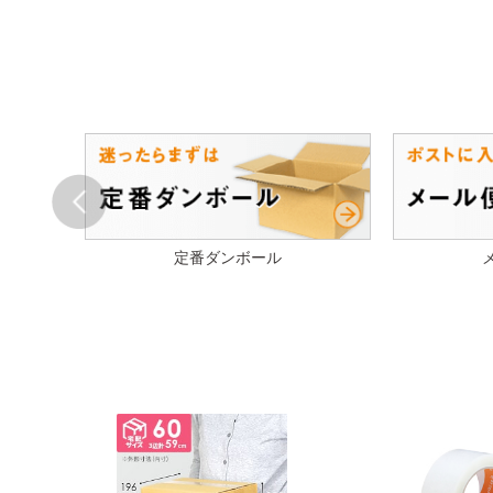
Prev
ル
定番ダンボール