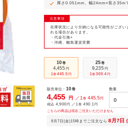
厚さ0.051mm、幅24mm×長さ35
ール便
注意事項
在庫状況により分納になる可能性がござい
れる場合があります。
・代金引換×
・沖縄、離島運賃実費
10
25
巻
巻
4,455
9,235
円
円
1
445.5
1
369.4
巻
円
巻
円
10
販売単位：
巻
数量
4,455
円
／1
445.5
巻
円
4,900
／1
490.1
税込
円
巻
円
こちらの商品は現在ご注文いただけません
8月7日
8月7日(金)15時までご注文なら