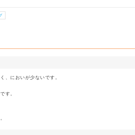
】定番ダンボ
【広告入】宅配100サイズ 段
クッション封
サイズ 段ボ
クッション封筒（ネコポス最
【広告入】宅
0サイズ 段
クッション封筒（DVDサイ
【広告入】宅
プ
ボックス6）
ボール箱
ズ）
大）※A4不可
ール箱
ズ）
ール箱
1枚 81.7円～
1枚 16.4円～
1枚 21.1円～
1枚 25.7円～
1枚 16.4円～
1枚 20.8円～
る
詳しくみる
詳
る
詳しくみる
詳
る
詳しくみる
詳
くく、においが少ないです。
品です。
ど。