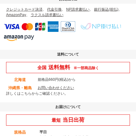
クレジットカード決済
、
代金引換
、
NP請求書払い
、
銀行振込(前払)
、
AmazonPay
、
ラクスル請求書払い
送料について
送料無料
全国
※一部商品除く
北海道
規格品660円(税込)から
沖縄県・離島
お問い合わせください
詳しくはこちら
からご確認ください。
お届けについて
当日出荷
最短
規格品
平日