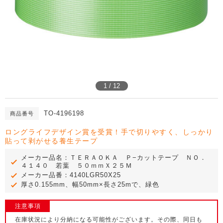
1 / 12
TO-4196198
商品番号
ロングライフデザイン賞を受賞！手で切りやすく、しっかり
貼って剥がせる養生テープ
メーカー品名：ＴＥＲＡＯＫＡ Ｐ−カットテープ ＮＯ．
４１４０ 若葉 ５０ｍｍＸ２５Ｍ
メーカー品番：4140LGR50X25
厚さ0.155mm、幅50mm×長さ25mで、緑色
注意事項
在庫状況により分納になる可能性がございます。その際、同日も