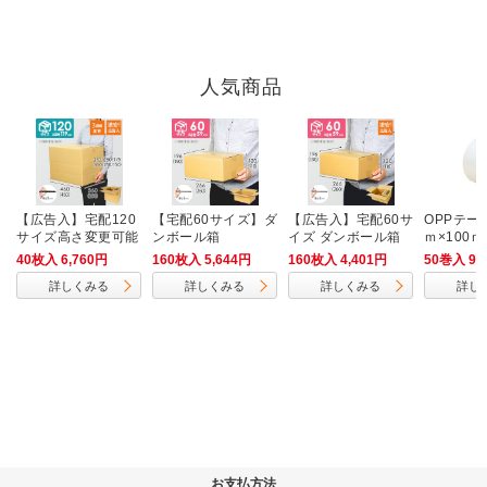
人気商品
【広告入】宅配120
【宅配60サイズ】ダ
【広告入】宅配60サ
OPPテー
サイズ高さ変更可能
ンボール箱
イズ ダンボール箱
ｍ×100
ダンボール箱
（クロネコボックス
中梱包用／
40枚入 6,760円
160枚入 5,644円
160枚入 4,401円
50巻入 9,
6）
m厚）
詳しくみる
詳しくみる
詳しくみる
詳し
お支払方法