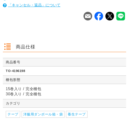
「キャンセル・返品」について
を
は
を
は
を
は
商品仕様
商品番号
クッション封筒（ネ
【広告入】宅配120
【宅配80サイズ】定
【広告入】
クッション封筒（ネ
【広告入】宅配60サ
【広告入】宅配120
【宅配80
クッション封筒（ネ
【広告入】宅配60サ
【宅配80サイズ】定
【広告入】
TO-4196198
コポス最大）※A4
サイズ 段ボール箱
番段ボール箱（DA0
イズ 段ボ
コポス最大）※A4
イズ 段ボール箱
サイズ 段ボール箱
番段ボール
コポス最大）※A4
イズ 段ボール箱
番段ボール箱（DA0
イズ 段ボ
不可
（高さ3段階変更可
04）
1枚 21.1円～
不可
1枚 133.7円～
1枚 71.9円～
（高さ3段階変更可
1枚 40.4
04）
梱包形態
1枚 21.1円～
不可
1枚 25.7円～
1枚 133.7円～
04）
1枚 71.9
1枚 21.1円～
1枚 25.7円～
1枚 71.9円～
1枚 40.4
能）※キャンペーン
能）※キャンペーン
価格※
価格※
15巻入り / 完全梱包
30巻入り / 完全梱包
カテゴリ
詳しくみる
詳しくみる
詳しくみる
詳し
テープ
詳しくみる
洋服用ダンボール箱・袋
詳しくみる
養生テープ
詳しくみる
詳し
詳しくみる
詳しくみる
詳しくみる
詳し