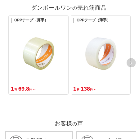
ダンボールワン
売れ筋商品
の
OPPテープ（薄手）
OPPテープ（薄手）
1
69.8
1
138
1
巻
円～
巻
円～
お客様
声
の