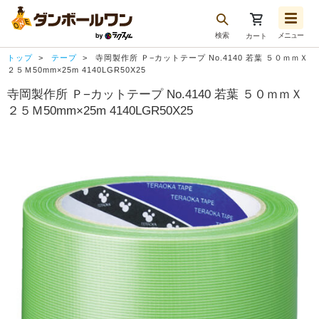
検索
メニュー
カート
お気に入り一覧
トップ
テープ
寺岡製作所 Ｐ−カットテープ No.4140 若葉 ５０ｍｍＸ
注文履歴
２５Ｍ50mm×25m 4140LGR50X25
寺岡製作所 Ｐ−カットテープ No.4140 若葉 ５０ｍｍＸ
再注文
２５Ｍ50mm×25m 4140LGR50X25
ログアウト