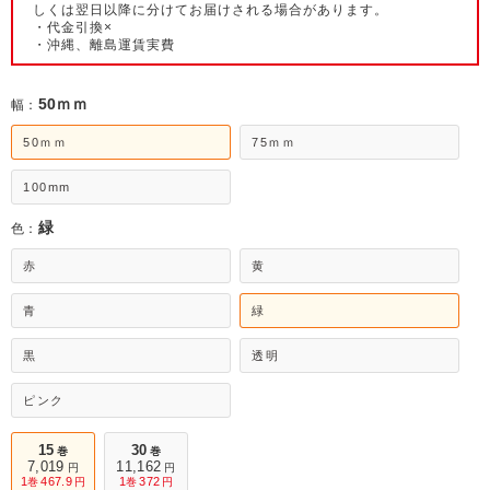
しくは翌日以降に分けてお届けされる場合があります。
・代金引換×
・沖縄、離島運賃実費
50ｍｍ
幅：
50ｍｍ
75ｍｍ
100mm
緑
色：
赤
黄
青
緑
黒
透明
ピンク
15
30
巻
巻
7,019
11,162
円
円
1
467.9
1
372
巻
円
巻
円