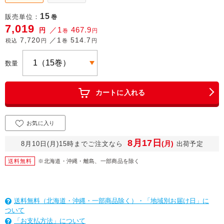
15
販売単位：
巻
7,019
／1
467.9
円
巻
円
7,720
／1
514.7
税込
円
巻
円
数量
カートに入れる
お気に入り
8月17日
(月)
8月10日(月)15時までご注文なら
出荷予定
送料無料
※北海道・沖縄・離島、一部商品を除く
送料無料（北海道・沖縄・一部商品除く）・「地域別お届け日」に
ついて
「お支払方法」について