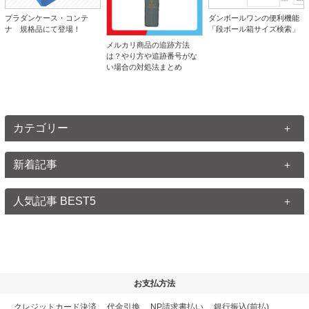
プラダンケース・コンテ
ダンボールワンの便利機能
ナ 規格品にて登場！
「段ボール箱サイズ検索」
メルカリ商品の追跡方法
は？やり方や追跡番号がな
い場合の対処法まとめ
カテゴリー
新着記事
人気記事 BEST5
お支払方法
クレジットカード決済
、
代金引換
、
NP請求書払い
、
銀行振込(前払)
、