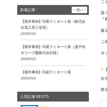
こ
宅配200サイズ
飛脚ゆうメ
新着記事
一覧へ
大きいダンボール
誰
オーダーメイドサイズ
「
【製作事例】印刷ラミネート袋（株式会
社花工房三皇様）
最
2025/07/24
ご
【製作事例】印刷ラミネート袋（瀬戸内
オリーブ園株式会社様）
オ
2025/07/23
【製作事例】印刷ラミネート袋
右
2025/07/16
野
人気記事 BEST5