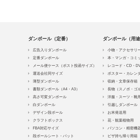
ダンボール（定番）
ダンボール（用
広告入りダンボール
小物・アクセサリ
定番ダンボール
本・マンガ・コミ
メール便ケース（ポスト投函サイズ）
レコード・CD・D
運送会社同サイズ
ポスター・カレン
薄型ダンボール
収納・文章保存箱
書類ダンボール（A4・A3）
長物（スノボ・ゴ
高さ可変ダンボール
洋服・スーツ・靴
白ダンボール
引越しダンボール
デザイン段ボール
お米発送用
クラフトボックス
花・観葉植物用
FBA対応サイズ
パソコン・精密機
段ボールシート・パット
ピザ持ち帰り用箱