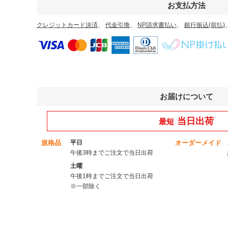
お支払方法
クレジットカード決済
、
代金引換
、
NP請求書払い
、
銀行振込(前払)
お届けについて
当日出荷
最短
規格品
平日
オーダーメイド
午後3時までご注文で当日出荷
土曜
午後1時までご注文で当日出荷
※一部除く