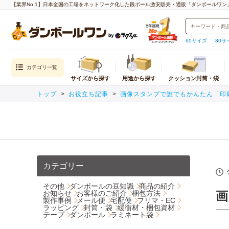
【業界No.1】日本全国の工場をネットワーク化した段ボール激安販売・通販「ダンボールワン
60サイズ
80サ
カテゴリ一覧
サイズから探す
用途から探す
クッション封筒・袋
トップ
お役立ち記事
画像スタンプで誰でもかんたん「印
目的から探す
封筒・クッション
内寸
通販用（国内発送）
クッション封筒
重量物・越境EC（海外発送）用
封筒
宅配サイズ
メール便対
エコ資材
厚紙封筒
小さいダンボール（60サイズ以下）
クロネコゆ
引越し用
宅配60サイズ
ネコポス
テイクアウト・デリバリー用
宅配80サイズ
クロネコゆ
カテゴリー
デザイン入り
宅配100サイズ
クリックポ
われもの用
宅配120サイズ
ゆうパケッ
その他
ダンボールの豆知識
商品の紹介
水濡れ防止
お知らせ
お客様のご紹介
梱包方法
宅配140サイズ
ゆうパケッ
製作事例
メール便
宅配便
フリマ・EC
生産性向上
宅配160サイズ
ゆうパケッ
ラッピング
封筒・袋
緩衝材・梱包資材
テープ
ダンボール
ラミネート袋
宅配170サイズ
定形外郵便
宅配180サイズ
飛脚メール