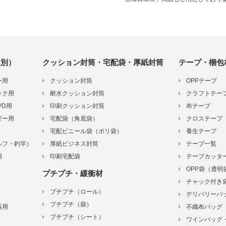
途別）
クッション封筒
・宅配袋
・厚紙封筒
テープ・梱包
ー用
クッション封筒
OPPテープ
ック用
耐水クッション封筒
クラフトテー
VD用
印刷クッション封筒
布テープ
ダー用
宅配袋（角底袋）
クロステープ
宅配ビニール袋（ポリ袋）
養生テープ
ルフ・釣竿）
厚紙ビジネス封筒
テープ一覧
用
印刷宅配袋
テープカッタ
OPP袋（透明
プチプチ・緩衝材
チャック付き
プチプチ（ロール）
デリバリーパ
プチプチ（袋）
器用
不織布バッグ
プチプチ（シート）
ワインバッグ