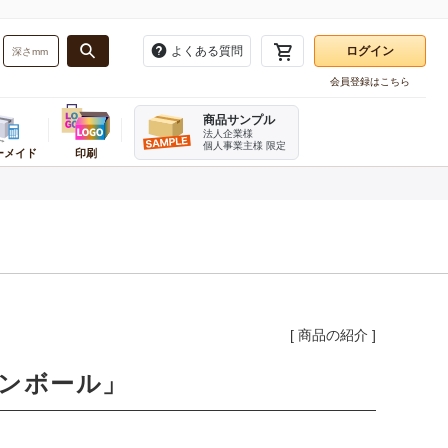
よくある質問
ログイン
会員登録はこちら
お気に入り一覧
商品サンプル
注文履歴
法人企業様
個人事業主様 限定
ーメイド
印刷
再注文
・バンド
務用品
ーダーメイドかんたん見積もり
業種別
梱包用品
販促用品
ログアウト
資材
ンボール箱(A式みかん箱・ヤッコ
テイクアウト・食品資材
角あて・エッジボード
タグ・提げ札・ラベラー
ホルダー
品
お酒パッケージ
ビニール紐
のぼり
刷ダンボール箱(A式みかん箱)
フルーツ資材
デリバリーパック
割引シール
ダンボール・シート
直産品用資材
荷札
レジ用品
ンボール仕切り
機器
菓子・スイーツ資材
開梱用カッター
伝票
み立てケース
イター
ベーカリー資材
箱切り名人
[
商品の紹介
]
チプチ緩衝材
メラ
カフェ資材
発泡スチロール・保冷箱
テリア
精肉・加工食品パッケージ
ケアマークシール
ンボール」
宛名ラベル用紙
オリジナルシール印刷
ステープラー