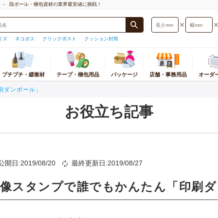
」- 段ボール・梱包資材の業界最安値に挑戦！
イズ
ネコポス
クリックポスト
クッション封筒
プチプチ・緩衝材
テープ・梱包用品
パッケージ
店舗・事務用品
オーダ
刷ダンボール」
封筒・厚紙封筒
プチプチ
梱包物から探す
梱包用テープ
おすすめ店舗・事務用品
宅配袋・宅配ビニール袋
緩衝材
パッケージ
ストレッチフィルム
カテゴリ別店舗・事
オ
サイズ検索
プチプチ
小物・アクセサリー用
テープ
ギフトボックス
宅配袋
紙緩衝材
紙袋
ストレッチフィルム
テイクアウト・食品
ダ
お役立ち記事
型)
プチプチロールスタンド
本・CD・DVD・マンガ・レコード
テープカッター
紙袋
宅配ビニール袋
エアー緩衝材
ギフトボックス
ストレッチフィルム
衛生・医療・介護用
応サイズ
底面サイズ
用
印
オーダーメイドプチプチ
OPP袋
発泡緩衝材
個装箱
PPバンド
文房具・事務用品
うパケット
A5サイズ
ポスター・カレンダー用
板
ラッピング用品
ミラーマット
OPP袋
荷造機・封緘機
日用品・生活雑貨
B5サイズ
レジャー用品・趣味用品
ダ
ラミネート袋
巻きダンボール
ラミネート袋
PC・プリンタ周辺
うメール
A4サイズ
洋服・スーツ・靴用
組
ポリ袋
ネット緩衝材
ラッピング資材
事務機器・ラベルラ
公開日:2019/08/20
最終更新日:2019/08/27
スト
B4サイズ
食品用
プ
紙コップ・プラコップ
保冷エコクッション
シール・ラベル
電化製品・照明・カ
ト
A3サイズ
お酒用
使い捨て食品容器
フルーツキャップ
ポリ袋
オフィス家具・イン
画像スタンプで誰でもかんたん「印刷ダ
トパフ
コピー用紙・トナー・インク
紙パッキン
その他店舗用品
トポスト
薄葉紙
便