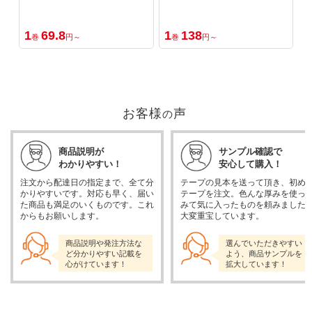
1
69.8
1
138
1
巻
円～
巻
円～
お客様
声
の
商品説明が
サンプル確認で
わかりやすい！
安心して購入！
注文から配達日の指定まで、全て分
テープの見本を送って頂き、初め
かりやすいです。対応も早く、届い
テープを注文。色んな厚みを使っ
た商品も満足のいくものです。これ
みて気に入ったものを頼みました
からもお願いします。
大変重宝しています。
商品説明や発注方法な
選んでいただきやすい
ど分かりやすい記載を
よう、商品サンプルを
心がけています！
拡大しています！