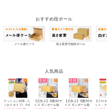
おすすめ段ボール
メール便ケース
高さ変更可能段ボール
人気商品
クッション封筒（し
【広告入】宅配60サ
【広告入】宅配50サ
【クロネ
っかりタイプ）※A
イズ ダンボール箱
イズ ダンボール箱
ット・ク
4不可
（クロネコボックス
ト・ゆう