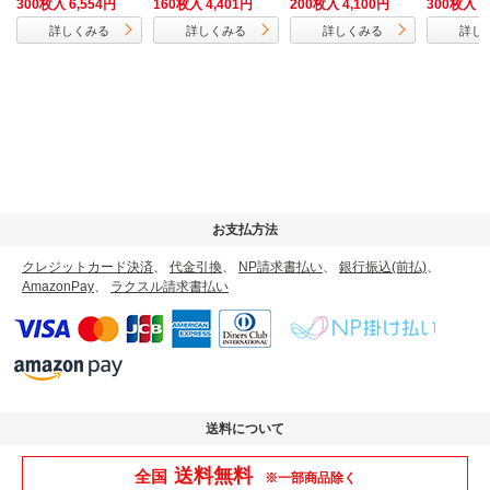
300枚入 6,554円
160枚入 4,401円
200枚入 4,100円
300枚入 1
6）
厚さ3cm
詳しくみる
詳しくみる
詳しくみる
詳し
ケース（A
ズ）
お支払方法
クレジットカード決済
、
代金引換
、
NP請求書払い
、
銀行振込(前払)
、
AmazonPay
、
ラクスル請求書払い
送料について
送料無料
全国
※一部商品除く