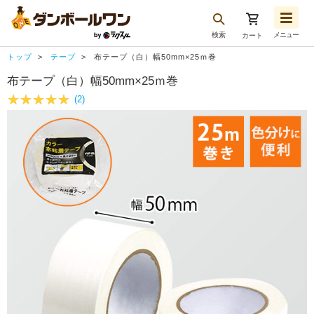
検索
メニュー
カート
お気に入り一覧
トップ
テープ
布テープ（白）幅50mm×25ｍ巻
注文履歴
布テープ（白）幅50mm×25ｍ巻
再注文
(2)
ログアウト