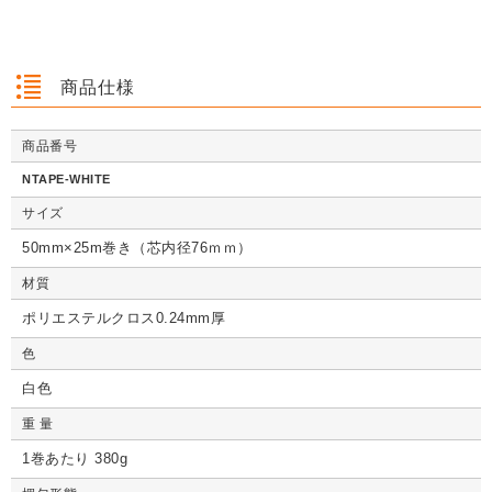
を
は
を
は
を
は
商品仕様
商品番号
クッション封筒（ネ
【広告入】宅配120
【宅配80サイズ】定
【広告入】
クッション封筒（ネ
【広告入】宅配60サ
【広告入】宅配120
【宅配80
クッション封筒（ネ
【広告入】宅配60サ
【宅配80サイズ】定
【広告入】
NTAPE-WHITE
コポス最大）※A4
サイズ 段ボール箱
番段ボール箱（DA0
イズ 段ボ
コポス最大）※A4
イズ 段ボール箱
サイズ 段ボール箱
番段ボール
コポス最大）※A4
イズ 段ボール箱
番段ボール箱（DA0
イズ 段ボ
不可
（高さ3段階変更可
04）
1枚 21.1円～
不可
1枚 133.7円～
1枚 71.9円～
（高さ3段階変更可
1枚 40.4
04）
サイズ
1枚 21.1円～
不可
1枚 25.7円～
1枚 133.7円～
04）
1枚 71.9
1枚 21.1円～
1枚 25.7円～
1枚 71.9円～
1枚 40.4
能）※キャンペーン
能）※キャンペーン
価格※
価格※
50mm×25m巻き（芯内径76ｍｍ）
材質
ポリエステルクロス0.24mm厚
詳しくみる
詳しくみる
詳しくみる
詳し
詳しくみる
詳しくみる
詳しくみる
詳し
詳しくみる
詳しくみる
詳しくみる
詳し
色
白色
重 量
1巻あたり 380g