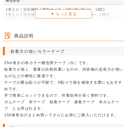
梱包形態
1巻入り / 完全梱包 / 梱包サイズ：185×95×65mm 1個口
5巻入り / 完全梱包 / 梱包サイズ：250×140×140mm 1個口
30巻入り / 完全梱包 / 梱包サイズ：390×260×275mm 1個口
カテゴリ
商品説明
テープ
洋服用ダンボール箱・袋
布テープ
粘着力の強いカラーテープ
25m巻きの布カラー梱包用テープ（白）です。
粘着力が強く、重量が比較的重いものや、内容物の反発力が強い
ものなどの梱包に最適です。
テープの重ね貼りが可能で、H貼りで箱を補強する際にもおすす
めです。
手で簡単にカットできるので、作業効率が良く便利です。
ガムテープ 布テープ 粘着テープ 接着テープ 布ガムテー
プ とも呼ばれます。
150巻単位のまとめ買いでさらにお得にご購入いただけます。