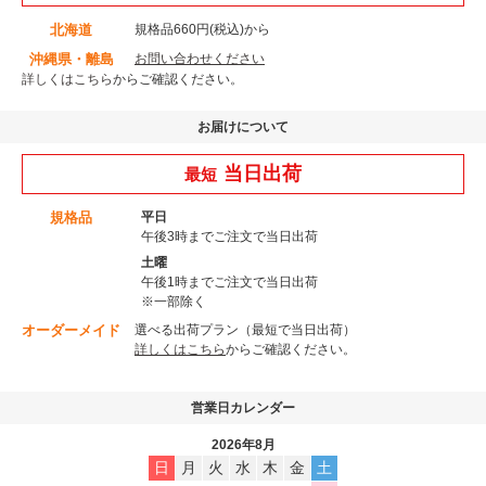
北海道
規格品660円(税込)から
沖縄県・離島
お問い合わせください
詳しくはこちら
からご確認ください。
お届けについて
当日出荷
最短
規格品
平日
午後3時までご注文で当日出荷
土曜
午後1時までご注文で当日出荷
※一部除く
オーダーメイド
選べる出荷プラン（最短で当日出荷）
詳しくはこちら
からご確認ください。
営業日カレンダー
2026年8月
日
月
火
水
木
金
土