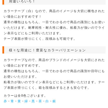
用途いろいろ！
カラーテープ（白）なので、商品のイメージを大切に梱包された
い場合におすすめです！
通常の梱包はもちろん、一目でわかるので商品の識別にもお使い
いただけます。耐摩耗性・耐久性に優れ、粘着力が強いのでライ
ン表示などにもご利用いただけます。
テープ表面が滑りにくく、段積みも可能です。
様々な用途に！豊富なカラーバリエーション
カラーテープなので、商品やブランドのイメージを大切にされた
い場合におすすめです。
通常の梱包はもちろん、一目でわかるので商品の識別や目印にも
お使いいただけます。
粘着力が強いのでライン表示などにもご利用いただけます。テー
プ表面が滑りにくく、箱を段積みするときも安心です。
カラーは全8色ございます。
赤
・
青
・
黄
・
緑
・
黒
・
茶
・
白
・
銀