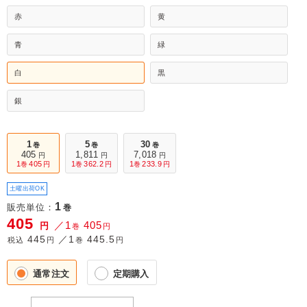
赤
黄
青
緑
白
黒
銀
1
5
30
巻
巻
巻
405
1,811
7,018
円
円
円
1
405
1
362.2
1
233.9
巻
円
巻
円
巻
円
土曜出荷OK
1
販売単位：
巻
405
／1
405
円
巻
円
445
／1
445.5
税込
円
巻
円
通常注文
定期購入