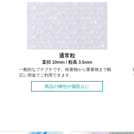
通常粒
直径 10mm / 粒高 3.5mm
一般的なプチプチです。軽量物から重量物まで幅
広い用途でご利用できます。
商品の梱包や傷防止に