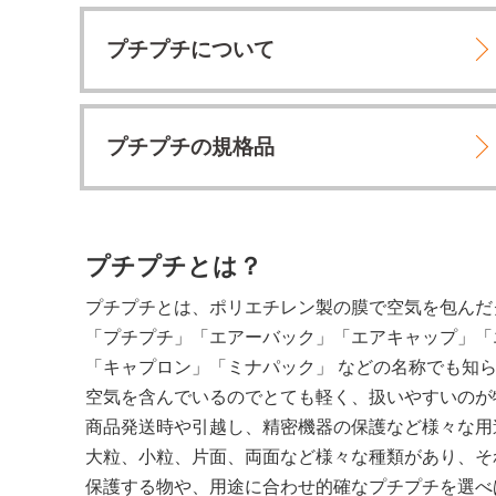
プチプチについて
プチプチの規格品
プチプチとは？
プチプチとは、ポリエチレン製の膜で空気を包んだ
「プチプチ」「エアーバック」「エアキャップ」「
「キャプロン」「ミナパック」 などの名称でも知
空気を含んでいるのでとても軽く、扱いやすいのが
商品発送時や引越し、精密機器の保護など様々な用
大粒、小粒、片面、両面など様々な種類があり、そ
保護する物や、用途に合わせ的確なプチプチを選べ