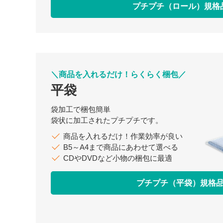
プチプチ（ロール）規格
＼商品を入れるだけ！らくらく梱包／
平袋
袋加工で梱包簡単
袋状に加工されたプチプチです。
商品を入れるだけ！作業効率が良い
B5～A4まで商品にあわせて選べる
CDやDVDなど小物の梱包に最適
プチプチ（平袋）規格