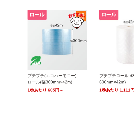
プチプチ(エコハーモニー)
プチプチロール d3
ロール(幅300mm×42m)
600mm×42m)
1巻あたり 605円～
1巻あたり 1,111