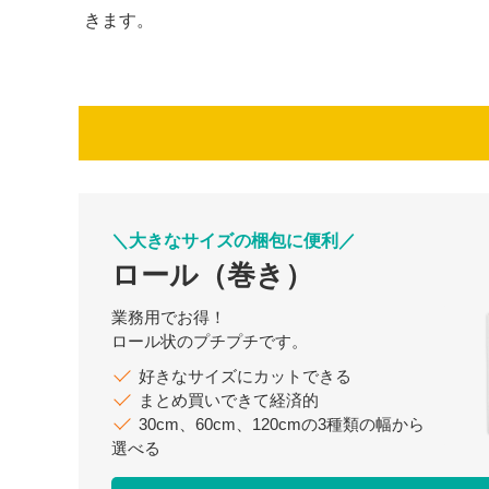
きます。
＼大きなサイズの梱包に便利／
ロール（巻き）
業務用でお得！
ロール状のプチプチです。
好きなサイズにカットできる
まとめ買いできて経済的
30cm、60cm、120cmの3種類の幅から
選べる