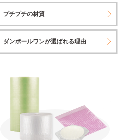
プチプチの材質
ダンボールワンが選ばれる理由