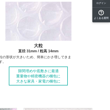
ログイン
よくある質問
大粒
直径 31mm / 粒高 14mm
粒の形状が大きいため、簡単にかさ増しできま
す。
隙間埋めや底敷きに最適
重量物や精密機器の梱包に
大きな家具・家電の梱包に