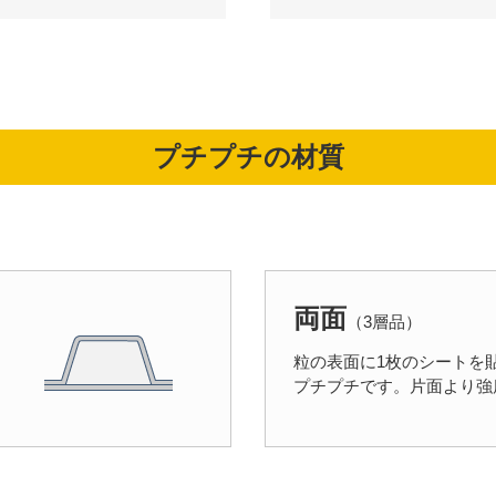
プチプチの材質
両面
（3層品）
粒の表面に1枚のシートを
プチプチです。片面より強