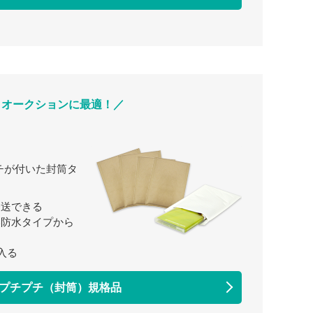
・オークションに最適！／
チが付いた封筒タ
発送できる
い防水タイプから
入る
プチプチ（封筒）規格品